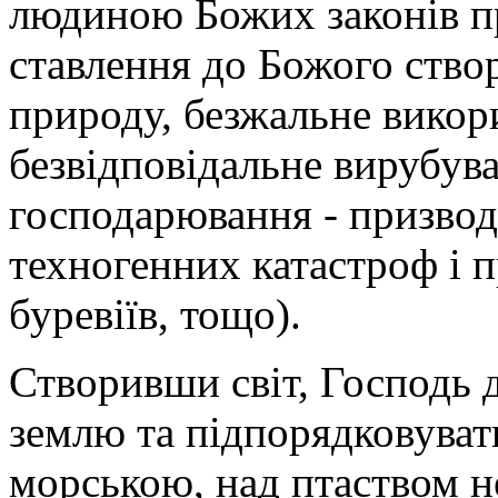
людиною Божих законів пр
ставлення до Божого ство
природу, безжальне викори
безвідповідальне вирубува
господарювання - призвод
техногенних катастроф і 
буревіїв, тощо).
Створивши світ, Господь
землю та підпорядковувати
морською, над птаством н