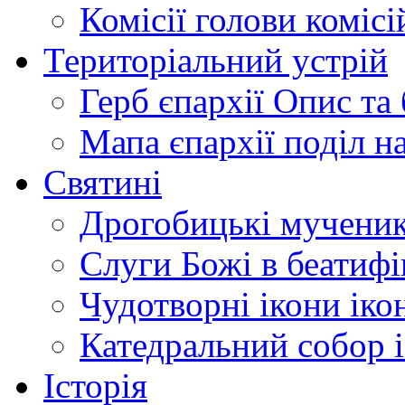
Комісії
голови комісі
Територіальний устрій
Герб єпархії
Опис та 
Мапа єпархії
поділ н
Святині
Дрогобицькі мучени
Слуги Божі
в беатиф
Чудотворні ікони
іко
Катедральний собор
Історія