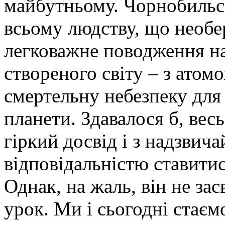
майбутньому. Чорнобильсь
всьому людству, що необер
легковажне поводження н
створеного світу – з атом
смертельну небезпеку для
планети. Здавалося б, вес
гіркий досвід і з надзви
відповідальністю ставити
Однак, на жаль, він не з
урок. Ми і сьогодні стаєм