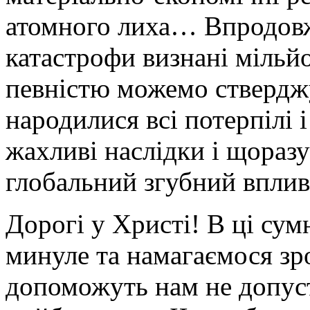
атомного лиха… Впродовж 
катастрофи визнані мільйо
певністю можемо ствердж
народилися всі потерпілі 
жахливі наслідки і щораз
глобальний згубний вплив
Дорогі у Христі! В ці сум
минуле та намагаємося зр
допоможуть нам не допус