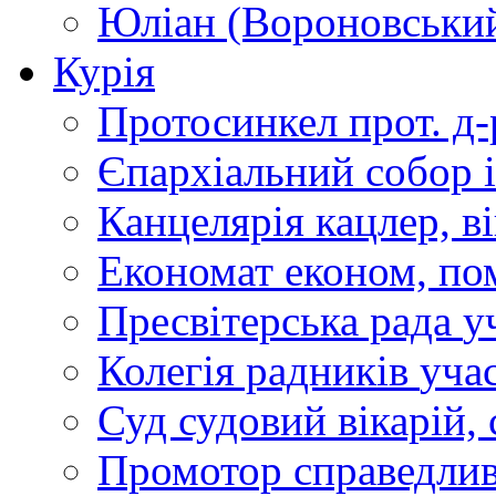
Юліан (Вороновськи
Курія
Протосинкел
прот. д
Єпархіальний собор
Канцелярія
кацлер, в
Економат
економ, по
Пресвітерська рада
у
Колегія радників
учас
Суд
судовий вікарій, с
Промотор справедлив