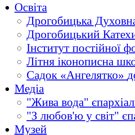
Освіта
Дрогобицька Духовна
Дрогобицький Катехи
Інститут постійної ф
Літня іконописна шк
Садок «Ангелятко»
д
Медіа
"Жива вода"
єпархіал
"З любов'ю у світ"
єп
Музей