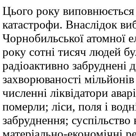
Цього року виповнюється 
катастрофи. Внаслідок ви
Чорнобильської атомної ел
року сотні тисяч людей б
радіоактивно забруднені д
захворюваності мільйонів 
численні ліквідатори аварі
померли; ліси, поля і вод
забруднення; суспільство 
матеріально-економічні ре