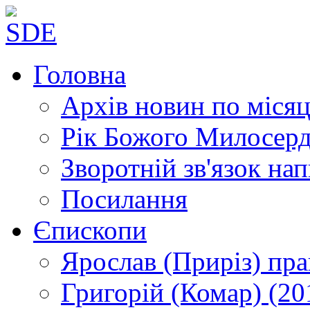
Головна
Архів новин
по місяц
Рік Божого Милосер
Зворотній зв'язок
нап
Посилання
Єпископи
Ярослав (Приріз)
пра
Григорій (Комар)
(20