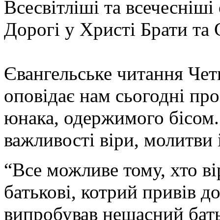
Всесвітліші та всечесніші 
Дорогі у Христі Брати та 
Євангельське читання Четв
оповідає нам сьогодні пр
юнака, одержимого бісом.
важливості віри, молитви і
“Все можливе тому, хто ві
батькові, котрий привів д
випробував нещасний бат