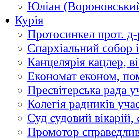
Юліан (Вороновськи
Курія
Протосинкел
прот. д
Єпархіальний собор
Канцелярія
кацлер, в
Економат
економ, по
Пресвітерська рада
у
Колегія радників
учас
Суд
судовий вікарій, с
Промотор справедлив