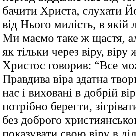
бачити Христа, слухати Й
від Нього милість, в якій
Ми маємо таке ж щастя, ал
як тільки через віру, віру
Христос говорив: “Все мож
Правдива віра здатна твор
нас і виховані в добрій вір
потрібно берегти, зігріва
без доброго християнськог
показувати свою віру в ді