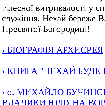
тілесної витривалості у с
служіння. Нехай береже В
Пресвятої Богородиці!
› БІОГРАФІЯ АРХИЄРЕЯ
› КНИГА "НЕХАЙ БУДЕ
› о. МИХАЙЛО БУЧИН
ВЛАДИКИ ЮЛІЯНА ВО