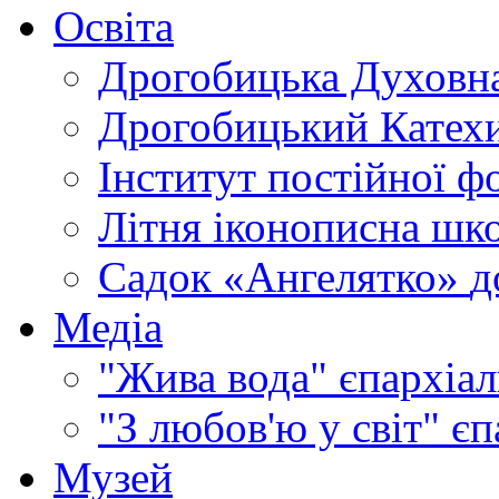
Освіта
Дрогобицька Духовна
Дрогобицький Катехи
Інститут постійної ф
Літня іконописна шк
Садок «Ангелятко»
д
Медіа
"Жива вода"
єпархіал
"З любов'ю у світ"
єп
Музей