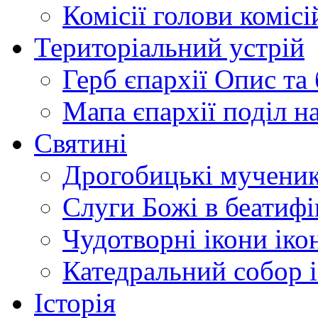
Комісії
голови комісі
Територіальний устрій
Герб єпархії
Опис та 
Мапа єпархії
поділ н
Святині
Дрогобицькі мучени
Слуги Божі
в беатиф
Чудотворні ікони
іко
Катедральний собор
Історія