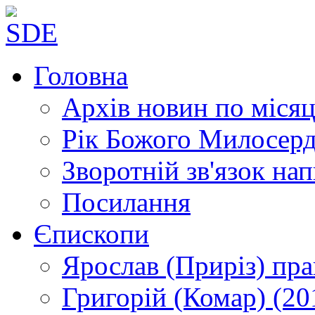
Головна
Архів новин
по місяц
Рік Божого Милосер
Зворотній зв'язок
нап
Посилання
Єпископи
Ярослав (Приріз)
пра
Григорій (Комар)
(20