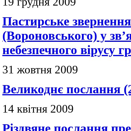
19 грудня 2009
Пастирське зверненн
(Вороновського) у зв’я
небезпечного вірусу г
31 жовтня 2009
Великоднє послання (
14 квітня 2009
Різдвяне послання пр