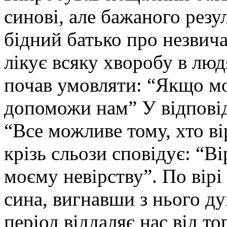
синові, але бажаного резу
бідний батько про незвич
лікує всяку хворобу в лю
почав умовляти: “Якщо м
допоможи нам” У відпові
“Все можливе тому, хто ві
крізь сльози сповідує: “
моєму невірству”. По вірі
сина, вигнавши з нього ду
період віддаляє нас від то