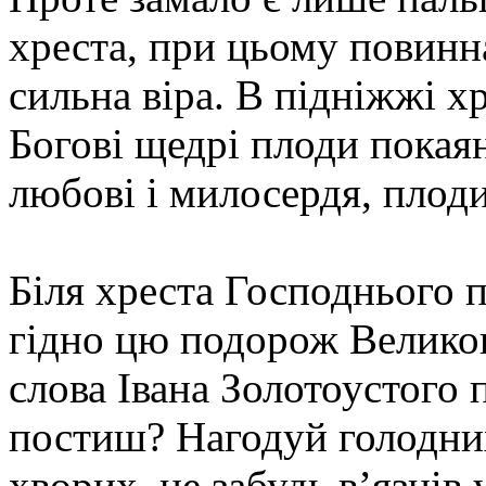
хреста, при цьому повинн
сильна віра. В підніжжі 
Богові щедрі плоди покая
любові і милосердя, плоди
Біля хреста Господнього 
гідно цю подорож Великог
слова Івана Золотоустого 
постиш? Нагодуй голодних
хворих, не забудь в’язнів