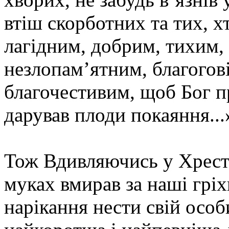
втіш скорботних та тих, х
лагідним, добрим, тихим,
незлопам’ятним, благогов
благочестивим, щоб Бог пр
дарував плоди покаяння...
Тож Вдивляючись у Хрест 
муках вмирав за наші гріх
нарікання нести свій особ