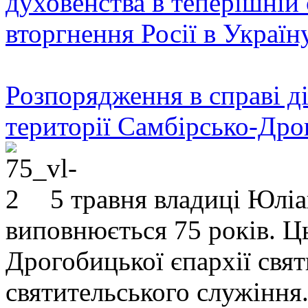
духовенства в теперішній 
вторгнення Росії в Україн
Розпорядження в справі ді
території Самбірсько-Дро
5 травня владиці Юлі
виповнюється 75 років. Ц
Дрогобицької єпархії свят
святительського служіння.