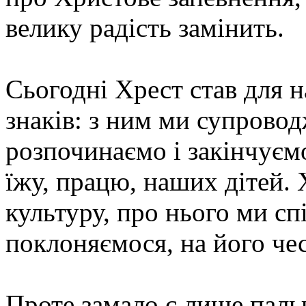
велику радість замінить.
Сьогодні Хрест став для 
знаків: з ним ми супрово
розпочинаємо і закінчуєм
їжу, працю, наших дітей.
культуру, про нього ми сп
поклоняємося, на його че
Проте замало є лише паль