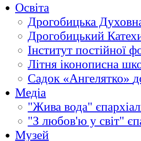
Освіта
Дрогобицька Духовна
Дрогобицький Катехи
Інститут постійної ф
Літня іконописна шк
Садок «Ангелятко»
д
Медіа
"Жива вода"
єпархіал
"З любов'ю у світ"
єп
Музей