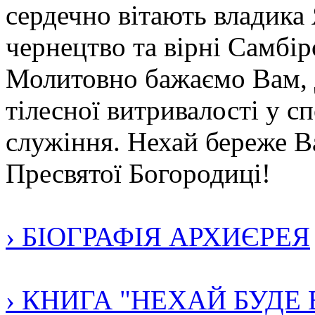
сердечно вітають владика
чернецтво та вірні Самбір
Молитовно бажаємо Вам, 
тілесної витривалості у с
служіння. Нехай береже В
Пресвятої Богородиці!
› БІОГРАФІЯ АРХИЄРЕЯ
› КНИГА "НЕХАЙ БУДЕ