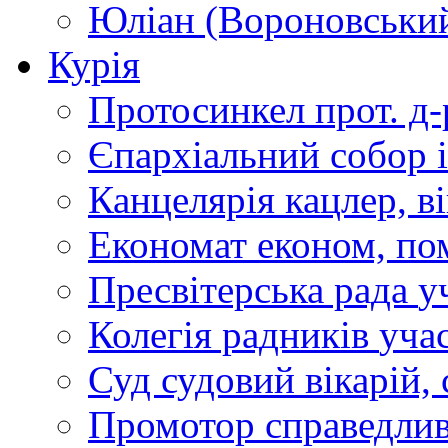
Юліан (Вороновськи
Курія
Протосинкел
прот. д
Єпархіальний собор
Канцелярія
кацлер, в
Економат
економ, по
Пресвітерська рада
у
Колегія радників
учас
Суд
судовий вікарій, с
Промотор справедлив