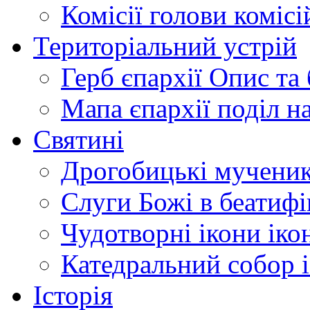
Комісії
голови комісі
Територіальний устрій
Герб єпархії
Опис та 
Мапа єпархії
поділ н
Святині
Дрогобицькі мучени
Слуги Божі
в беатиф
Чудотворні ікони
іко
Катедральний собор
Історія