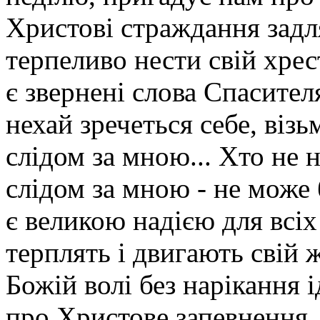
Христові страждання задля
терпеливо нести свій хрес
є звернені слова Спасител
нехай зречеться себе, візьм
слідом за мною... Хто не н
слідом за мною - не може
є великою надією для всіх
терплять і двигають свій 
Божій волі без нарікання 
про Христове запевнення, 