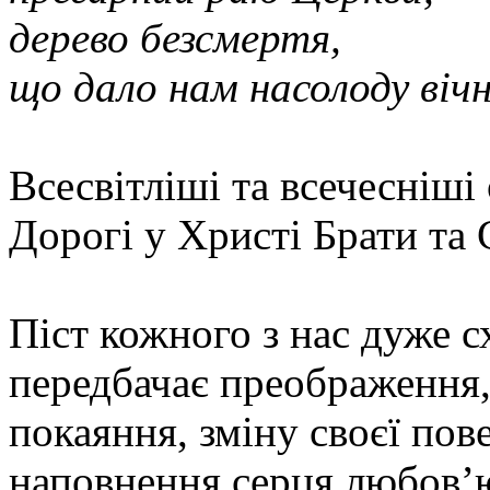
дерево безсмертя,
що дало нам насолоду вічно
Всесвітліші та всечесніші 
Дорогі у Христі Брати та 
Піст кожного з нас дуже 
передбачає преображення,
покаяння, зміну своєї пов
наповнення серця любов’ю