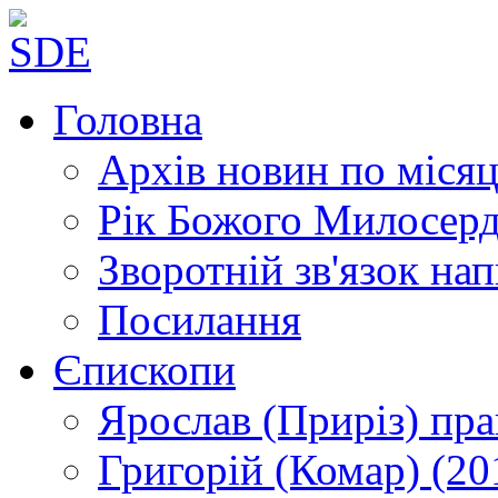
Головна
Архів новин
по місяц
Рік Божого Милосер
Зворотній зв'язок
нап
Посилання
Єпископи
Ярослав (Приріз)
пра
Григорій (Комар)
(20