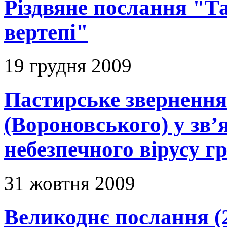
Різдвяне послання "Т
вертепі"
19 грудня 2009
Пастирське зверненн
(Вороновського) у зв’я
небезпечного вірусу г
31 жовтня 2009
Великоднє послання (