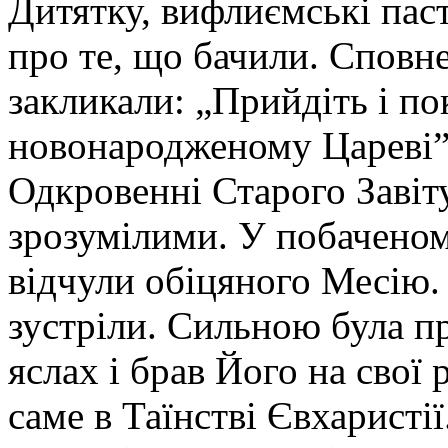
Дитятку, вифлиємські пас
про те, що бачили. Сповне
закликали: „Прийдіть і по
новонародженому Цареві”.
Одкровенні Старого Завіту
зрозумілими. У побачено
відчули обіцяного Месію.
зустріли. Сильною була пр
яслах і брав Його на сво
саме в Таїнстві Євхаристії