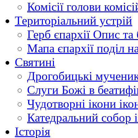
Комісії
голови комісі
Територіальний устрій
Герб єпархії
Опис та 
Мапа єпархії
поділ н
Святині
Дрогобицькі мучени
Слуги Божі
в беатиф
Чудотворні ікони
іко
Катедральний собор
Історія