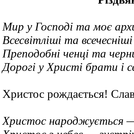
Мир у Господі та моє арх
Всесвітліші та всечесніші
Преподобні ченці та черн
Дорогі у Христі брати і 
Христос рождається! Слав
Христос народжується —