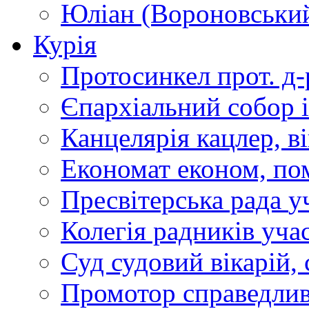
Юліан (Вороновськи
Курія
Протосинкел
прот. д
Єпархіальний собор
Канцелярія
кацлер, в
Економат
економ, по
Пресвітерська рада
у
Колегія радників
учас
Суд
судовий вікарій, с
Промотор справедлив