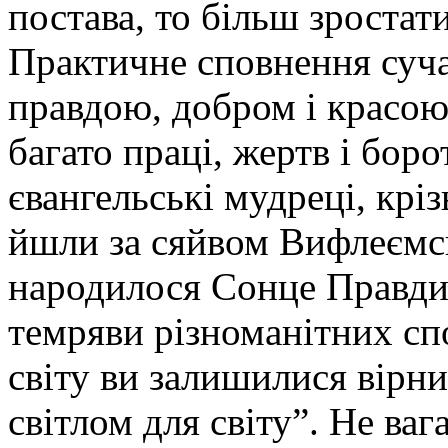
постава, то більш зростат
Практичне сповнення суча
правдою, добром і красою
багато праці, жертв і боро
євангельські мудреці, кріз
йшли за сяйвом Вифлеємсь
народилося Сонце Правди.
темряви різноманітних сп
світу ви залишилися вірни
світлом для світу”. Не ва