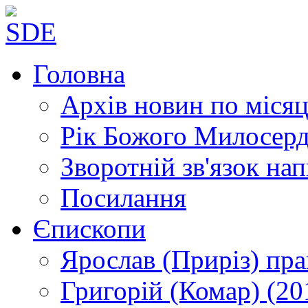
Головна
Архів новин
по місяц
Рік Божого Милосер
Зворотній зв'язок
нап
Посилання
Єпископи
Ярослав (Приріз)
пра
Григорій (Комар)
(20