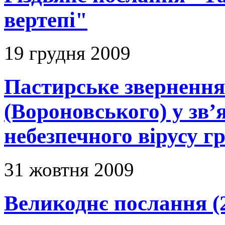
вертепі"
19 грудня 2009
Пастирське зверненн
(Вороновського) у зв’я
небезпечного вірусу г
31 жовтня 2009
Великоднє послання (