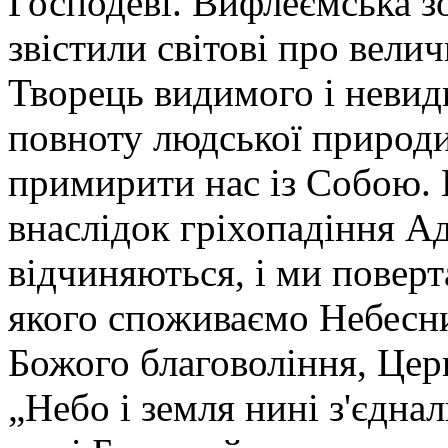
Господеві. Вифлеємська з
звістили світові про велич
Творець видимого і невид
повноту людської природи
примирити нас із Собою.
внаслідок гріхопадіння А
відчиняються, і ми поверт
якого споживаємо Небесни
Божого благовоління, Цер
„Небо і земля нині з'єдна