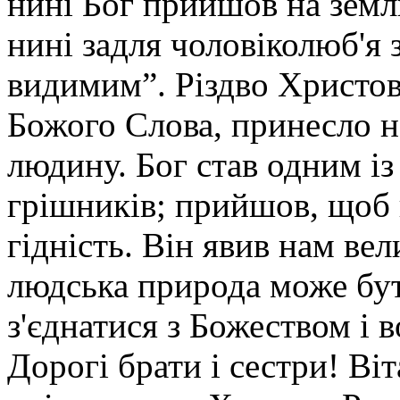
нині Бог прийшов на земл
нині задля чоловіколюб'я
видимим”. Різдво Христов
Божого Слова, принесло на
людину. Бог став одним і
грішників; прийшов, щоб
гідність. Він явив нам ве
людська природа може бу
з'єднатися з Божеством і
Дорогі брати і сестри! Ві