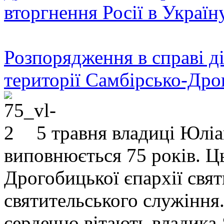
вторгнення Росії в Україн
Розпорядження в справі ді
території Самбірсько-Дро
5 травня владиці Юлі
виповнюється 75 років. Ц
Дрогобицької єпархії свят
святительського служіння.
сердечно вітають владика