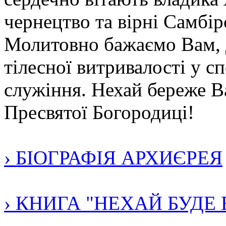
чернецтво та вірні Самбір
Молитовно бажаємо Вам, 
тілесної витривалості у с
служіння. Нехай береже В
Пресвятої Богородиці!
› БІОГРАФІЯ АРХИЄРЕЯ
› КНИГА "НЕХАЙ БУДЕ