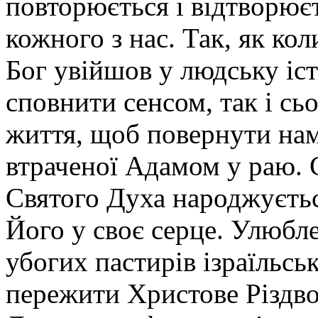
повторюється і відтворює
кожного з нас. Так, як кол
Бог увійшов у людську іст
сповнити сенсом, так і сь
життя, щоб повернути нам
втраченої Адамом у раю. 
Святого Духа народжуєтьс
Його у своє серце. Улюбле
убогих пастирів ізраїльськ
пережити Христове Різдв