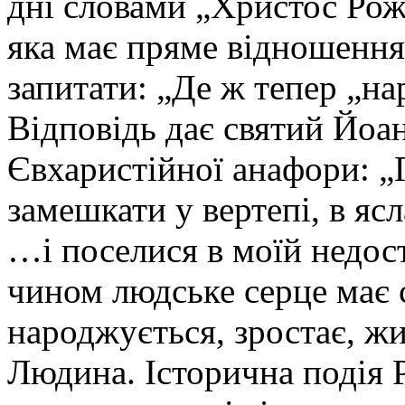
дні словами „Христос Рожд
яка має пряме відношення
запитати: „Де ж тепер „н
Відповідь дає святий Йоан
Євхаристійної анафори: „
замешкати у вертепі, в я
…і поселися в моїй недос
чином людське серце має 
народжується, зростає, ж
Людина. Історична подія 