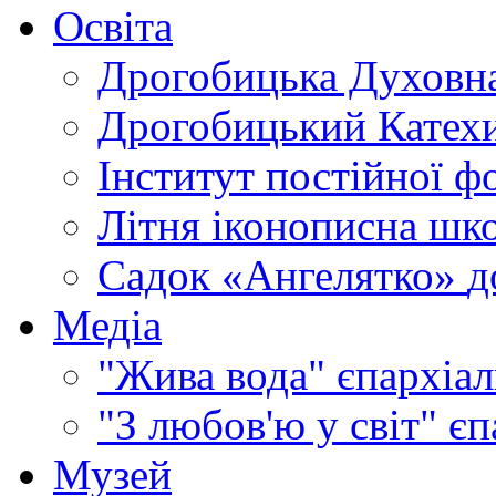
Освіта
Дрогобицька Духовна
Дрогобицький Катехи
Інститут постійної ф
Літня іконописна шк
Садок «Ангелятко»
д
Медіа
"Жива вода"
єпархіал
"З любов'ю у світ"
єп
Музей