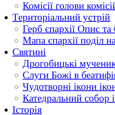
Комісії
голови комісі
Територіальний устрій
Герб єпархії
Опис та 
Мапа єпархії
поділ н
Святині
Дрогобицькі мучени
Слуги Божі
в беатиф
Чудотворні ікони
іко
Катедральний собор
Історія