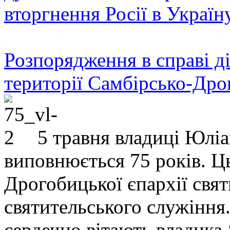
вторгнення Росії в Україн
Розпорядження в справі ді
території Самбірсько-Дро
5 травня владиці Юлі
виповнюється 75 років. Ц
Дрогобицької єпархії свят
святительського служіння.
сердечно вітають владика