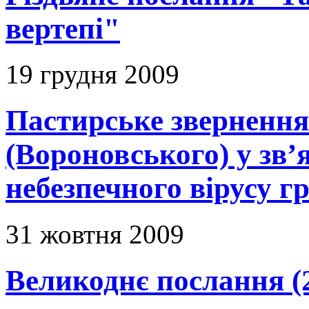
вертепі"
19 грудня 2009
Пастирське зверненн
(Вороновського) у зв’я
небезпечного вірусу г
31 жовтня 2009
Великоднє послання (