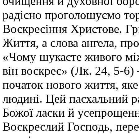
очищення й духовної боро
радісно проголошуємо тор
Воскресіння Христове. Гр
Життя, а слова ангела, п
«Чому шукаєте живого мі
він воскрес» (Лк. 24, 5-6
початок нового життя, яке
людині. Цей пасхальний р
Божої ласки й усепрощенн
Воскреслий Господь, перем