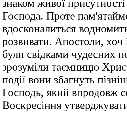
знаком живої присутності
Господа. Проте пам'ятайм
вдосконалиться водномить,
розвивати. Апостоли, хоч 
були свідками чудесних по
зрозуміли таємницю Христ
події вони збагнуть пізні
Господь, який впродовж со
Воскресіння утверджувати