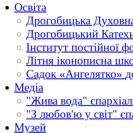
Освіта
Дрогобицька Духовна
Дрогобицький Катехи
Інститут постійної ф
Літня іконописна шк
Садок «Ангелятко»
д
Медіа
"Жива вода"
єпархіал
"З любов'ю у світ"
єп
Музей