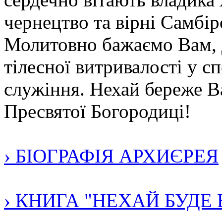
чернецтво та вірні Самбір
Молитовно бажаємо Вам, 
тілесної витривалості у с
служіння. Нехай береже В
Пресвятої Богородиці!
› БІОГРАФІЯ АРХИЄРЕЯ
› КНИГА "НЕХАЙ БУДЕ