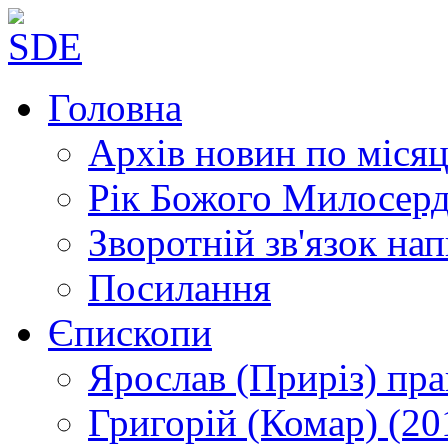
Головна
Архів новин
по місяц
Рік Божого Милосер
Зворотній зв'язок
нап
Посилання
Єпископи
Ярослав (Приріз)
пра
Григорій (Комар)
(20