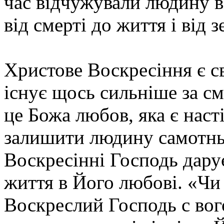
час відчужували людину ві
від смерті до життя і від з
Христове Воскресіння є с
існує щось сильніше за см
це Божа любов, яка є нас
залишити людину самотньою
Воскресінні Господь дару
життя в Його любові. «Чи
Воскреслий Господь c вог