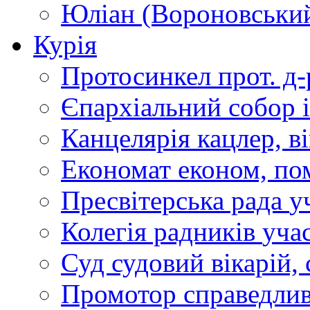
Юліан (Вороновськи
Курія
Протосинкел
прот. д
Єпархіальний собор
Канцелярія
кацлер, в
Економат
економ, по
Пресвітерська рада
у
Колегія радників
учас
Суд
судовий вікарій, с
Промотор справедлив