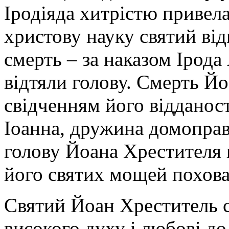
Іродіяда хитрістю привела
христову науку святий в
смерть – за наказом Ірод
відтяли голову. Смерть Й
свідченням його відданост
Іоанна, дружина домоправ
голову Йоана Хрестителя н
його святих мощей похован
Святий Йоан Хреститель с
високого духу і любові до