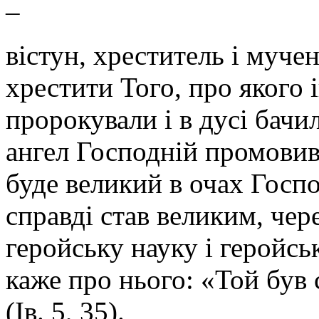
–
вістун, хреститель і муче
хрестити Того, про якого 
пророкували і в дусі бач
ангел Господній промовив 
буде великий в очах Господ
справді став великим, чер
геройську науку і геройсь
каже про нього: «Той був с
(Ів. 5, 35).