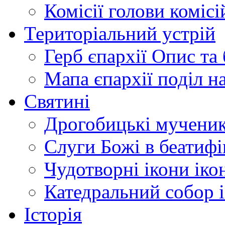
Комісії
голови комісі
Територіальний устрій
Герб єпархії
Опис та 
Мапа єпархії
поділ н
Святині
Дрогобицькі мучени
Слуги Божі
в беатиф
Чудотворні ікони
іко
Катедральний собор
Історія