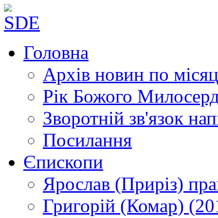
Головна
Архів новин
по місяц
Рік Божого Милосер
Зворотній зв'язок
нап
Посилання
Єпископи
Ярослав (Приріз)
пра
Григорій (Комар)
(20