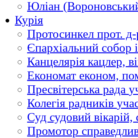
Юліан (Вороновськи
Курія
Протосинкел
прот. д
Єпархіальний собор
Канцелярія
кацлер, в
Економат
економ, по
Пресвітерська рада
у
Колегія радників
учас
Суд
судовий вікарій, с
Промотор справедлив