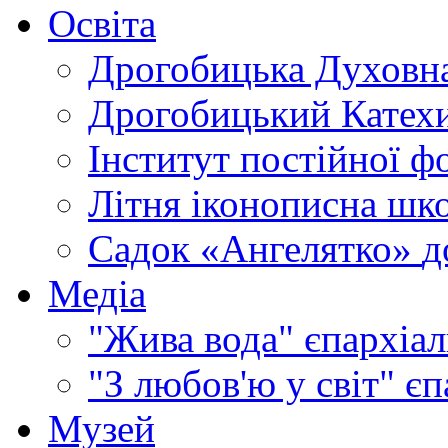
Освіта
Дрогобицька Духовна
Дрогобицький Катехи
Інститут постійної ф
Літня іконописна шк
Садок «Ангелятко»
д
Медіа
"Жива вода"
єпархіал
"З любов'ю у світ"
єп
Музей