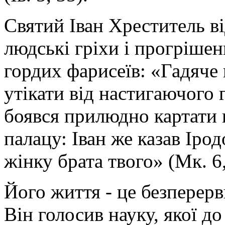
Святий Іван Хреститель ві
людські гріхи і прогрішен
гордих фарисеїв: «Гадяче 
утікати від настигаючого г
боявся прилюдно картати 
палацу: Іван же казав Ірод
жінку брата твого» (Мк. 6,
Його життя - це безперер
Він голосив науку, якої до