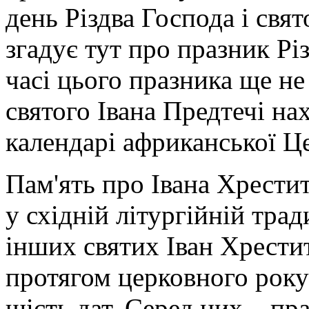
день Різдва Господа і свя
згадує тут про празник Рі
часі цього празника ще не
святого Івана Предтечі н
календарі африканської Це
Пам'ять про Івана Хрестит
у східній літургійній трад
інших святих Іван Хрести
протягом церковного року 
шість дат. Серед них – пра