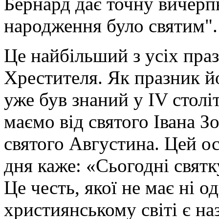
Бернард дає точну вичерпн
народження було святим".
Це найбільший з усіх праз
Хрестителя. Як празник йо
уже був знаний у IV столі
маємо від святого Івана З
святого Августина. Цей ос
дня каже: «Сьогодні святк
Це честь, якої не має ні о
християнському світі є на