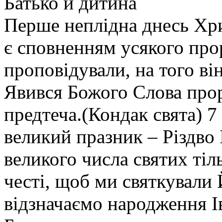
Батько й дитина
Перше неплідна днесь Хри
є сповненням усякого про
проповідували, на того ві
Явився Божого Слова прор
предтеча.(Кондак свята) 7
великий празник – Різдво 
великого числа святих тіл
честі, щоб ми святкували
відзначаємо народження І