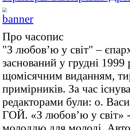
Про часопис
"З любов’ю у світ" – єпа
заснований у грудні 1999 
щомісячним виданням, ти
примірників. За час існув
редакторами були: о. Ва
ГОЙ. «З любов’ю у світ» -
молоддю для молоді. Авто