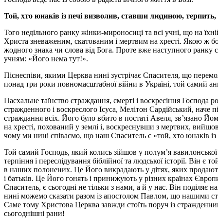
Той, хто юнаків із печі визволив, ставши людиною, терпить
Того недільного ранку жінки-мироносиці та всі учні, що на їхн
Христа зневаженим, скатованим і мертвим на хресті. Якою ж болю
жодного знака чи слова від Бога. Проте вже наступного ранку 
учням: «Його нема тут!».
Піснеспіви, якими Церква нині зустрічає Спасителя, що перемо
понад три роки повномасштабної війни в Україні, той самий анг
Пасхальне таїнство страждання, смерті і воскресіння Господа 
стражденного і воскреслого Ісуса, Мелітон Сардійський, наче пі
страждання всіх. Його було вбито в постаті Авеля, зв’язано Йо
на хресті, похований у землі і, воскреснувши з мертвих, вийшов 
чому ми нині співаємо, що наш Спаситель є «той, хто юнаків і
Той самий Господь, який колись зійшов у полум’я вавилонської п
терпіння і переслідування біблійної та людської історії.
Він є то
в наших полонених. Це Його викрадають у дітях, яких продають 
і батьків. Це Його гонять і принижують у різних країнах Європи
Спаситель, є сьогодні не тільки з нами, а й у нас. Він поділяє н
нині можемо сказати разом із апостолом Павлом, що нашими ст
Саме тому Христова Церква завжди стоїть поруч із стражденним
сьогоднішні рани!