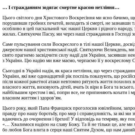
…
І стражданням зодягає смертне красою нетління…
Цього світлого дня Христового Воскресіння ми ясно бачимо, що
порушивши гробних печатей, виходить зі смерті, не зазнавши тл
особливо в цей пасхальний час нашої Церкви і рідного народу, 
жилах. Святкуючи Пасху, ми через наші страждання в Господі з
Саме пульсування сили Воскреслого в тілі нашої Церкви, досв
джерелом нашої християнської надії. Святкуючи Великдень, ми 
свято прагнемо засвідчити силу надії для України, засяявши нею
з України. Цю надію ми вже маємо, черпаємо її у воскреслому 
Сьогодні в Україні надія, як краса нетління, що через стражданн
України, які вже одинадцятий рік поспіль показують, що російсь
після кожної ракетної атаки невтомно рятують життя похилих вік
власного життя, виховують дітей, вчать їх віри в Бога та всього
найбільшим хрестом і які, попри все, не припиняють кохати і м
власним життям і здоров’ям.
Цього року, який Папа Франциск проголосив ювілейним, запрош
правду про нашу боротьбу, про мир і справедливість, за які ми 
вдаючись до очорнення і брехні! У відповідь на темряву, яку по
«… Хвалимося надією на славу Божу. Та й не тільки це, але ми х
бо любов Бога влита в серця наші Святим Духом, що нам даний»