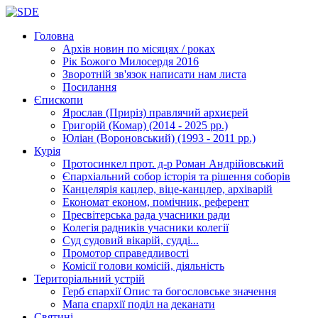
Головна
Архів новин
по місяцях / роках
Рік Божого Милосердя
2016
Зворотній зв'язок
написати нам листа
Посилання
Єпископи
Ярослав (Приріз)
правлячий архиєрей
Григорій (Комар)
(2014 - 2025 рр.)
Юліан (Вороновський)
(1993 - 2011 рр.)
Курія
Протосинкел
прот. д-р Роман Андрійовський
Єпархіальний собор
історія та рішення соборів
Канцелярія
кацлер, віце-канцлер, архіварій
Економат
економ, помічник, референт
Пресвітерська рада
учасники ради
Колегія радників
учасники колегії
Суд
судовий вікарій, судді...
Промотор справедливості
Комісії
голови комісій, діяльність
Територіальний устрій
Герб єпархії
Опис та богословське значення
Мапа єпархії
поділ на деканати
Святині