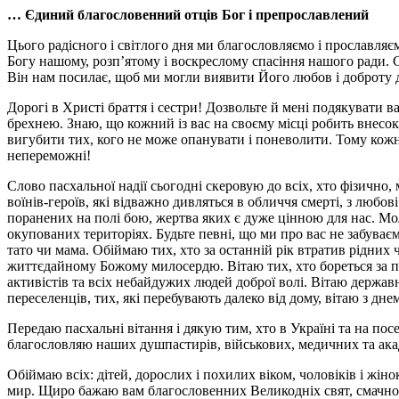
…
Єдиний благословенний отців Бог і препрославлений
Цього радісного і світлого дня ми благословляємо і прославляє
Богу нашому, розп’ятому і воскреслому спасіння нашого ради. Ск
Він нам посилає, щоб ми могли виявити Його любов і доброту д
Дорогі в Христі браття і сестри! Дозвольте й мені подякувати в
брехнею. Знаю, що кожний із вас на своєму місці робить внесо
вигубити тих, кого не може опанувати і поневолити. Тому кожн
непереможні!
Слово пасхальної надії сьогодні скеровую до всіх, хто фізично
воїнів-героїв, які відважно дивляться в обличчя смерті, з любо
поранених на полі бою, жертва яких є дуже цінною для нас. Мо
окупованих територіях. Будьте певні, що ми про вас не забуваєм
тато чи мама. Обіймаю тих, хто за останній рік втратив рідних 
життєдайному Божому милосердю. Вітаю тих, хто бореться за пе
активістів та всіх небайдужих людей доброї волі. Вітаю держа
переселенців, тих, які перебувають далеко від дому, вітаю з дн
Передаю пасхальні вітання і дякую тим, хто в Україні та на пос
благословляю наших душпастирів, військових, медичних та акад
Обіймаю всіх: дітей, дорослих і похилих віком, чоловіків і жін
мир. Щиро бажаю вам благословенних Великодніх свят, смачного