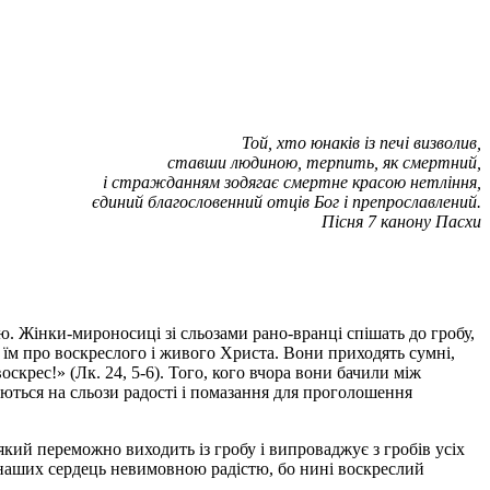
Той, хто юнаків із печі визволив,
ставши людиною, терпить, як смертний,
і стражданням зодягає смертне красою нетління,
єдиний благословенний отців Бог і препрославлений.
Пісня 7 канону Пасхи
ю. Жінки-мироносиці зі сльозами рано-вранці спішать до гробу,
є їм про воскреслого і живого Христа. Вони приходять сумні,
крес!» (Лк. 24, 5-6). Того, кого вчора вони бачили між
ються на сльози радості і помазання для проголошення
який переможно виходить із гробу і випроваджує з гробів усіх
я наших сердець невимовною радістю, бо нині воскреслий