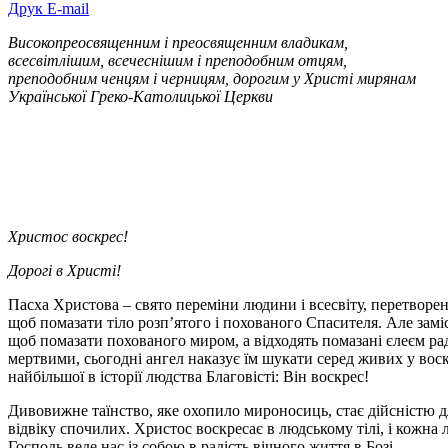
Друк
E-mail
Високопреосвященним і преосвященним владикам,
всесвітлішим, всечеснішим і преподобним отцям,
преподобним ченцям і черницям, дорогим у Христі мирянам
Української Греко-Католицької Церкви
Христос воскрес!
Дорогі в Христі!
Пасха Христова – свято переміни людини і всесвіту, перетворен
щоб помазати тіло розп’ятого і похованого Спасителя. Але замі
щоб помазати похованого миром, а відходять помазані єлеєм рад
мертвими, сьогодні ангел наказує їм шукати серед живих у вос
найбільшої в історії людства Благовісті: Він воскрес!
Дивовижне таїнство, яке охопило мироносиць, стає дійсністю дл
відвіку спочилих. Христос воскресає в людському тілі, і кожн
Господь веде нас із собою в радість вічного життя в Бозі.