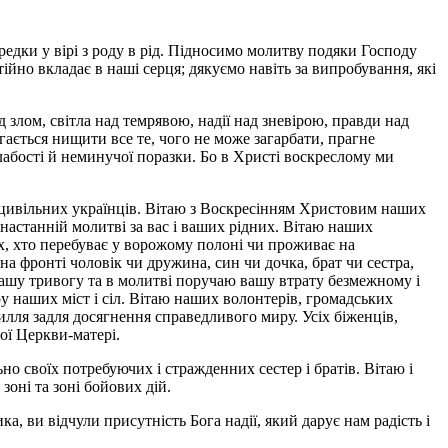
едки у вірі з роду в рід. Підносимо молитву подяки Господу
ійно вкладає в наші серця; дякуємо навіть за випробування, які
д злом, світла над темрявою, надії над зневірою, правди над
ається нищити все те, чого не може загарбати, прагне
лабості й неминучої поразки. Бо в Христі воскреслому ми
 і цивільних українців. Вітаю з Воскресінням Христовим наших
езнастанній молитві за вас і ваших рідних. Вітаю наших
х, хто перебуває у ворожому полоні чи проживає на
 на фронті чоловік чи дружина, син чи дочка, брат чи сестра,
і вашу тривогу та в молитві поручаю вашу втрату безмежному і
 наших міст і сіл. Вітаю наших волонтерів, громадських
илля задля досягнення справедливого миру. Усіх біженців,
шої Церкви-матері.
но своїх потребуючих і стражденних сестер і братів. Вітаю і
оні та зоні бойових дій.
а, ви відчули присутність Бога надії, який дарує нам радість і