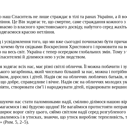
 наш Спаситель не лише страждає в тілі та ранах України, а й в
іння. Це Він зодягає те, що смертне, саме страждання кожного з 
знаємо із власного християнського досвіду, набутого серед жахіть
одягаємося красою нетління.
ід і усвідомлення того, що ми вже сьогодні починаємо бути при
хочемо бути свідками Воскресіння Христового і промовити на вес
 на весь світ. Україна є тепер осередком глобальних змін. Тому з
Спасителеві й ділимося нею з усім людством.
я зодягає всіх нас, має різні світлі обличчя. Її можна побачити і 
кого загарбника, який чисельно більший за нас, можна і потрібно
ом, дорослих і дітей. Надія сяє на обличчях люблячих батьків, на
, що добре, справедливе і вічне. Надія сяє на обличчях молодих ук
ріяти, створювати сім’ї і народжувати дітей, підкорювати верши
уючи нас стати паломниками надії, сміливо ділімося нашою віро
змагаємося і які будуємо щодня! Не вагаймося протистояти неправ
ширює ворог світу цього, сяймо світлом надії серед розгубленого
валимось і в утисках, знаючи, що утиск виробляє терпеливість, те
 (Рим. 5, 2–5).