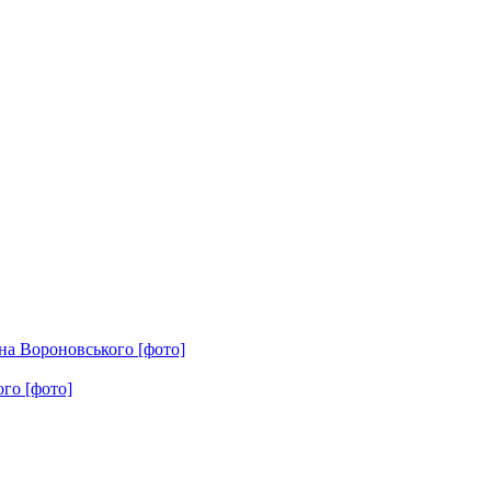
на Вороновського [фото]
го [фото]