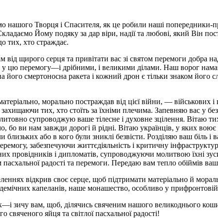
мо нашого Творця і Спасителя, як це робили наші попередники-пр
ладаємо Йому подяку за дар віри, надії та любові, який Він пост
о тих, хто страждає.
ам від щирого серця та привітати вас зі святом перемоги добра на
к у цю перемогу—і дрібними, і великими ділами. Наш ворог намаг
а його смертоносна ракета і кожний дрон є тільки знаком його с
, матеріально, морально постраждав від цієї війни, — військових
ві захищаючи тих, хто стоїть за їхніми плечима. Запевняю вас у б
литовно супроводжую ваше тілесне і духовне зцілення. Вітаю ти
о, бо ви нам завжди дорогі й рідні. Вітаю українців, у яких воює
чи близьких або в кого були зниклі безвісти. Розділяю ваш біль 
ремогу, забезпечуючи життєдіяльність і критичну інфраструктуру
вних провідників і дипломатів, супроводжуючи молитвою їхні зус
ем пасхальної радості та перемоги. Передаю вам тепло обіймів ва
еленнях відкрив своє серце, щоб підтримати матеріально й мораль
емічних капеланів, наше монашество, особливо у прифронтовій з
ок—і зичу вам, щоб, ділячись свяченим нашого великоднього кошик
 свяченого яйця та світлої пасхальної радості!