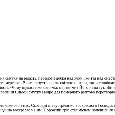
ня смутку на радість, перемоги добра над злом і життя над смерт
сть мертвого Вчителя зустрічають світлого ангела, який сповіща
ості: «Чому шукаєте живого між мертвими? Його нема тут, Він вос
кресінні! Сльози смутку і миро для померлого раптово перетворю
я кожного з нас. Сьогодні ми зустрічаємо воскреслого Господа, 
а людина воскресає з Ним. Порожній гріб стає місцем наповненн