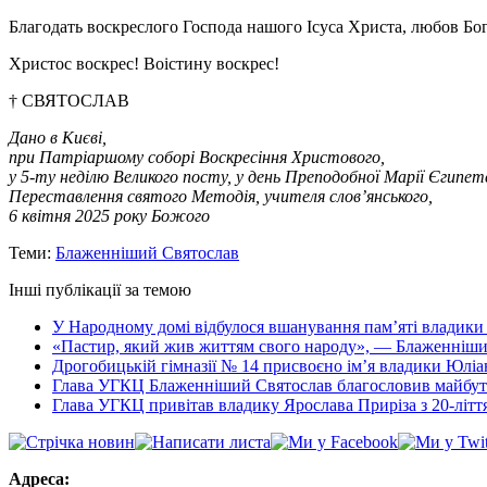
Благодать воскреслого Господа нашого Ісуса Христа, любов Бог
Христос воскрес! Воістину воскрес!
†
СВЯТОСЛАВ
Дано в Києві,
при Патріаршому соборі Воскресіння Христового,
у 5-ту неділю Великого посту, у день Преподобної Марії Єгипетс
Переставлення святого Методія, учителя слов’янського,
6 квітня 2025 року Божого
Теми:
Блаженніший Святослав
Інші публікації за темою
У Народному домі відбулося вшанування пам’яті владики
«Пастир, який жив життям свого народу», — Блаженніший
Дрогобицькій гімназії № 14 присвоєно імʼя владики Юліа
Глава УГКЦ Блаженніший Святослав благословив майбутн
Глава УГКЦ привітав владику Ярослава Приріза з 20-ліття
Адреса: