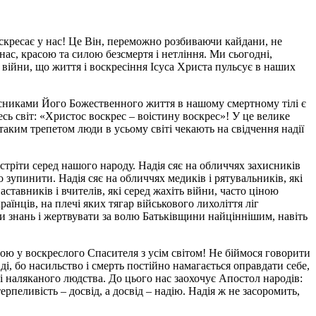
оскресає у нас! Це Він, переможно розбиваючи кайдани, не
нас, красою та силою безсмертя і нетління. Ми сьогодні,
 війни, що життя і воскресіння Ісуса Христа пульсує в наших
часниками Його Божественного життя в нашому смертному тілі є
ь світ: «Христос воскрес – воістину воскрес»! У це велике
 таким трепетом люди в усьому світі чекають на свідчення надії
зустріти серед нашого народу. Надія сяє на обличчях захисників
 зупинити. Надія сяє на обличчях медиків і рятувальників, які
ставників і вчителів, які серед жахіть війни, часто ціною
раїнців, на плечі яких тягар військового лихоліття ліг
ни знань і жертвувати за волю Батьківщини найціннішим, навіть
ю у воскреслого Спасителя з усім світом! Не біймося говорити
ді, бо насильство і смерть постійно намагається оправдати себе,
 і наляканого людства. До цього нас заохочує Апостол народів:
рпеливість – досвід, а досвід – надію. Надія ж не засоромить,