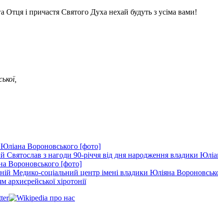
а Отця і причастя Святого Духа нехай будуть з усіма вами!
ької,
 Юліана Вороновського [фото]
 Святослав з нагоди 90-річчя від дня народження владики Юліа
на Вороновського [фото]
ій Медико-соціальний центр імені владики Юліяна Вороновсько
м архиєрейської хіротонії