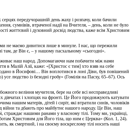
х серцях передучорашній день жаху і розпачу, коли бачили
ня, сумнівів, втраченої надії на Вчителя, – день, коли не було
ності життєвий і духовний досвід людства, каже всім Христовим
, ми не маємо дивитися лише в минуле. І нас, що пережили
і там, де Він є, – у нашому пасхальному «сьогодні».
ереживає наш народ. Допомагаючи нам побачити між нами
я в Малій Азії, каже: «[Христос є тим] хто взяв на себе
 продано в Йосифові… Він воплотився в лоні Діви, був повішений
 усе людство із безодні гробу» (Гомілія на Пасху, 65–67). Ось
збожного веління мучителя, бере на себе всі несправедливі
ших дівчатах і хлопцях на фронті. Це Його продовжують катувати
ма нашим матерів, дітей і сиріт, які втратили синів, чоловіків
від війни та дбають про майбутнє нашого народу. Це Він, наш
собі, страждає нашими ранами у власному тілі. Тому ми, українці,
ботам Христовим для Його тіла, що ним є Церква»
(Кол. 1, 24).
ть, як смертний, і на своєму воскреслому тілі носить наші