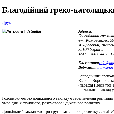
Благодійний греко-католицьк
Друк
Адреса:
Благодійний греко-к
вул. Козловського, 5
м. Дрогобич, Львівсь
82100 Україна
Тел.: +38032443831
Ел. пошта:
info@ang
Веб-сайт:
www.angel
Благодійний греко-к
Юліяна Вороновсько
(парафія Пресвятої
навчальний заклад у
Головною метою дошкільного закладу є забезпечення реалізації 
умов для їх фізичного, розумового і духовного розвитку.
Дошкільний заклад має три групи загального розвитку для діте