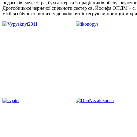
педагогів, медсестра, бухгалтер та 5 працівників обслуговуючо
Дрогобицької чернечої спільноти сестер св. Йосифа ОПДМ – с. 
місії всебічного розвитку дошкільнят інтегруючи принципи хрис