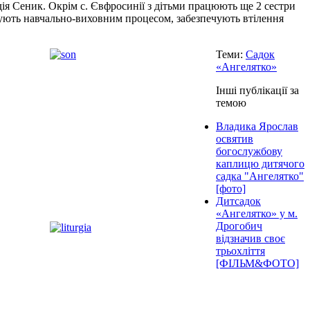
адія Сеник. Окрім с. Євфросинії з дітьми працюють ще 2 сестри
рують навчально-виховним процесом, забезпечують втілення
Теми:
Садок
«Ангелятко»
Інші публікації за
темою
Владика Ярослав
освятив
богослужбову
каплицю дитячого
садка "Ангелятко"
[фото]
Дитсадок
«Ангелятко» у м.
Дрогобич
відзначив своє
трьохліття
[ФІЛЬМ&ФОТО]