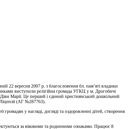
й 22 вересня 2007 р. з благословення бл. пам’яті владики
никами виступили релігійна громада УГКЦ у м. Дрогобичі
ї Діви Марії. Це перший і єдиний християнський дошкільний
 Ліцензії (АГ №287763).
 громадян у нагляді, догляді та оздоровленні дітей, створення
лектуються за віковими та родинними ознаками. Працює 8