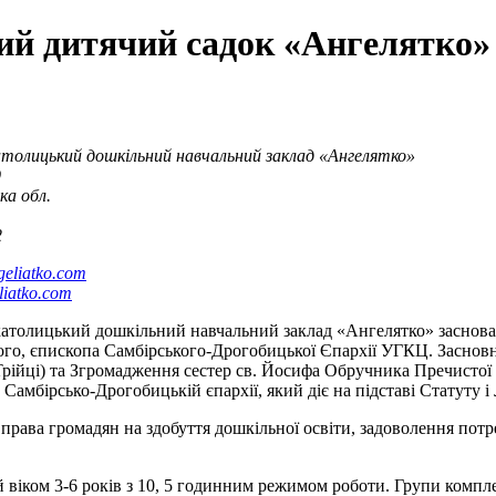
ий дитячий садок «Ангелятко»
атолицький дошкільний навчальний заклад «Ангелятко»
9
ка обл.
2
eliatko.com
iatko.com
атолицький дошкільний навчальний заклад «Ангелятко» засновани
го, єпископа Самбірського-Дрогобицької Єпархії УГКЦ. Заснов
 Трійці) та Згромадження сестер св. Йосифа Обручника Пречисто
 Самбірсько-Дрогобицькій єпархії, який діє на підставі Статуту і
права громадян на здобуття дошкільної освіти, задоволення потреб
й віком 3-6 років з 10, 5 годинним режимом роботи. Групи комп