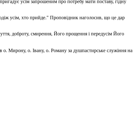
пригадує усім запрошеним про потребу мати поставу, гідну
 одіж усім, хто прийде." Проповідник наголосив, що це дар
уття, доброту, смирення, Його прощення і передусім Його
 о. Мирону, о. Івану, о. Роману за душпастирське служіння на