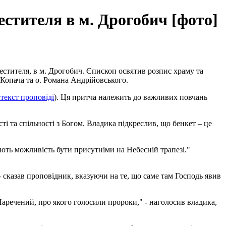
естителя в м. Дрогобич [фото]
естителя, в м. Дрогобич. Єпископ освятив розпис храму та
 Копача та о. Романа Андрійовського.
текст проповіді
). Ця притча належить до важливих повчань
і та спільності з Богом. Владика підкреслив, що бенкет – це
ють можливість бути присутніми на Небесній трапезі."
- сказав проповідник, вказуючи на те, що саме там Господь явив
 Наречений, про якого голосили пророки," - наголосив владика,