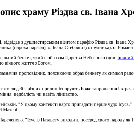
пис храму Різдва св. Івана Хр
 відвідав з душпастирським візитом парафію Різдва св. Івана Хр
ика (пароха парафії), о. Івана Стебівки (сотрудника), о. Романа
есільний бенкет, який є образом Царства Небесного (див.
повний 
о вічного життя з Богом.
 зазначив проповідник, пояснюючи образ бенкету як символ радост
агато людей з різних причин ігнорують Боже запрошення і втрача
іння, недбалість чи навіть лінивство.
ейській. "У цьому контексті варто пригадати перше чудо Ісуса," 
ї Матері.
 Нареченого. "Ісус із Назарету виходить посеред свого народу як