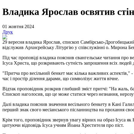
Владика Ярослав освятив стіно
01 жовтня 2024
Друк
29 вересня владика Ярослав, єпископ Самбірсько-Дрогобицький,
відслужив Архиєрейську Літургію у співслужінні о. Мирона Бенд
Під час проповіді владика пояснив євангельське читання про в
Ісуса Христа, що розкривають сутність запрошення всіх людей д
"Притча про весільний бенкет має кілька важливих аспектів," -
час і простір ділення дарами, що символізує життя вічне.
Відтак проповідник розкрив глибший зміст притчі: "На жаль, б
Єпископ наголосив, що це може статися через незнання, нерозум
Далі владика пояснив значення весільного бенкету в Кані Галил
перший знак свого месіанського післанництва на прохання своє
Крім того, проповідник звернув увагу вірних на образ Ісуса як
цитуючи відповідь Ісуса учням Йоана Хрестителя про піст.