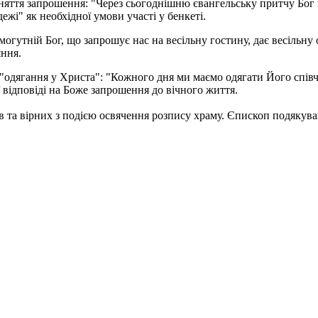
няття запрошення: "Через сьогоднішню євангельську притчу Бог 
жі" як необхідної умови участі у бенкеті.
огутній Бог, що запрошує нас на весільну гостину, дає весільну
яння.
одягання у Христа": "Кожного дня ми маємо одягати Його співч
 відповіді на Боже запрошення до вічного життя.
 та вірних з подією освячення розпису храму. Єпископ подякував