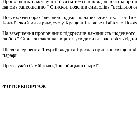
Проповідник також зупинився на темі відповідальності за прий
даному запрошенню." Єпископ пояснив символіку "весільної оде
Пояснюючи образ "весільної одежі" владика зазначив: "Той Всем
Божий, який ми отримуємо у Хрещенні та через Таїнство Пока
На завершення проповідник підкреслив важливість щоденного "
любов." Єпископ закликав вірних усвідомити важливість гідної
Після завершення Літургії владика Ярослав привітав священиків
парафії.
Пресслужба Самбірсько-Дрогобицької єпархії
ФОТОРЕПОРТАЖ