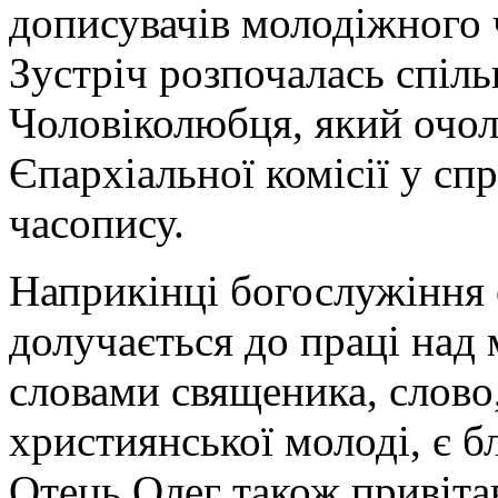
дописувачів молодіжного 
Зустріч розпочалась спіл
Чоловіколюбця, який очол
Єпархіальної комісії у сп
часопису.
Наприкінці богослужіння о
долучається до праці над
словами священика, слово,
християнської молоді, є бл
Отець Олег також привітав