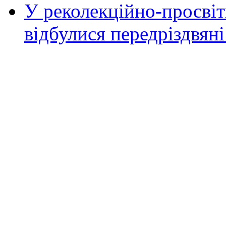
У реколекційно-просві
відбулися передріздвяні