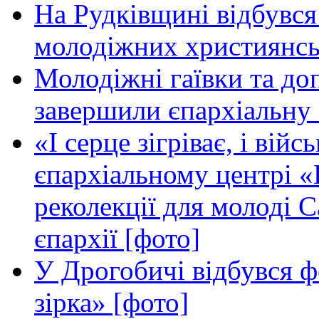
На Рудківщині відбувся 
молодіжних християнсь
Молодіжні гаївки та до
завершили єпархіальну 
«І серце зігріває, і вій
єпархіальному центрі «
реколекції для молоді 
єпархії [фото]
У Дрогобичі відбувся ф
зірка» [фото]