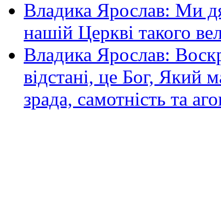
Владика Ярослав: Ми дя
нашій Церкві такого ве
Владика Ярослав: Воскр
відстані, це Бог, Який м
зрада, самотність та аго