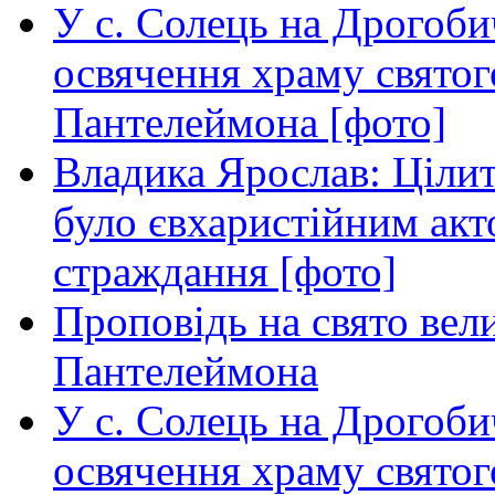
У с. Солець на Дрогоби
освячення храму свято
Пантелеймона [фото]
Владика Ярослав: Ціли
було євхаристійним акт
страждання [фото]
Проповідь на свято вел
Пантелеймона
У с. Солець на Дрогоби
освячення храму свято