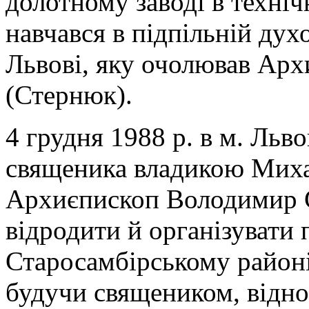
долотному заводі в техніч
навчався в підпільній дух
Львові, яку очолював Ар
(Стернюк).
4 грудня 1988 р. в м. Льв
священика владикою Миха
Архиєпископ Володимир 
відродити й організувати
Старосамбірському районі 
будучи священиком, відно