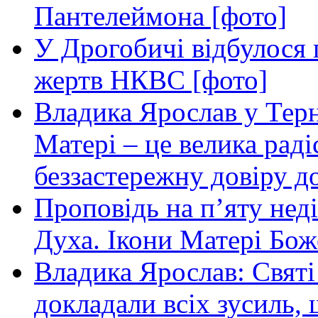
Пантелеймона [фото]
У Дрогобичі відбулося 
жертв НКВС [фото]
Владика Ярослав у Терн
Матері – це велика раді
беззастережну довіру до
Проповідь на п’яту нед
Духа. Ікони Матері Бож
Владика Ярослав: Святі
докладали всіх зусиль