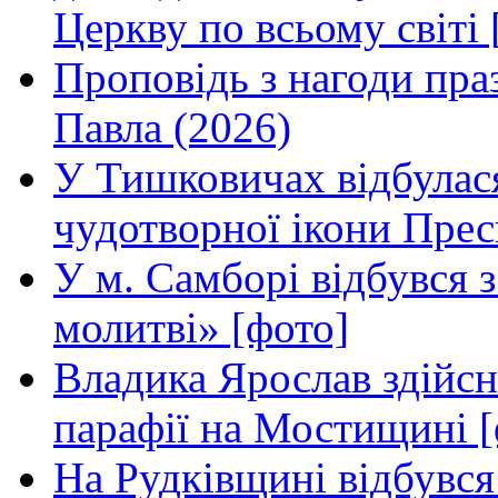
Церкву по всьому світі 
Проповідь з нагоди праз
Павла (2026)
У Тишковичах відбулас
чудотворної ікони Прес
У м. Самборі відбувся з
молитві» [фото]
Владика Ярослав здійсн
парафії на Мостищині [
На Рудківщині відбувся 