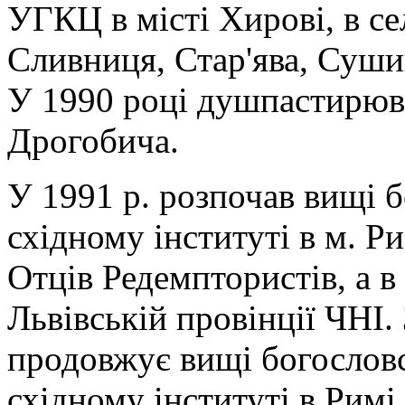
УГКЦ в місті Хирові, в се
Сливниця, Стар'ява, Суши
У 1990 році душпастирюва
Дрогобича.
У 1991 р. розпочав вищі б
східному інституті в м. Р
Отців Редемптористів, а в 
Львівській провінції ЧНІ.
продовжує вищі богословс
східному інституті в Римі