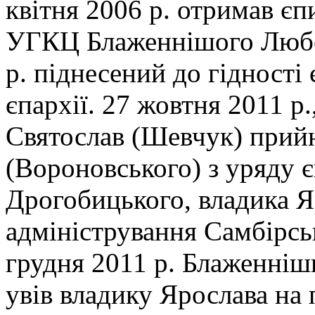
квітня 2006 р. отримав єп
УГКЦ Блаженнішого Любом
р. піднесений до гідності
єпархії. 27 жовтня 2011 р
Святослав (Шевчук) прий
(Вороновського) з уряду 
Дрогобицького, владика Я
адміністрування Самбірс
грудня 2011 р. Блаженніш
увів владику Ярослава на 