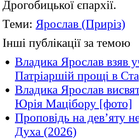
Дрогобицької єпархії.
Теми:
Ярослав (Приріз)
Інші публікації за темою
Владика Ярослав взяв у
Патріаршій прощі в Ста
Владика Ярослав висвя
Юрія Мацібору [фото]
Проповідь на дев’яту н
Духа (2026)