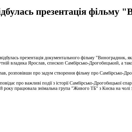
ідбулась презентація фільму "
 відбулась презентація документального фільму "Виноградник, я
утній владика Ярослав, єпископ Самбірсько-Дрогобицький, а тако
ав, розповівши про задум створення фільму про Самбірсько-Дрог
ідає про важливі події з історії Самбірсько-Дрогобицької єпархі
8 року працювала знімальна група "Живого ТБ" з Києва на чолі