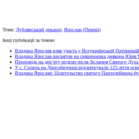
Теми:
Дублянський деканат
,
Ярослав (Приріз)
Інші публікації за темою
Владика Ярослав взяв участь у Всеукраїнській Патріаршій
Владика Ярослав висвятив на священника диякона Юрія 
Проповідь на дев’яту неділю після Зіслання Святого Духа
У с. Солець на Дрогобиччині відсвяткували 125-ліття ос
Владика Ярослав: Цілительство святого Пантелеймона бу