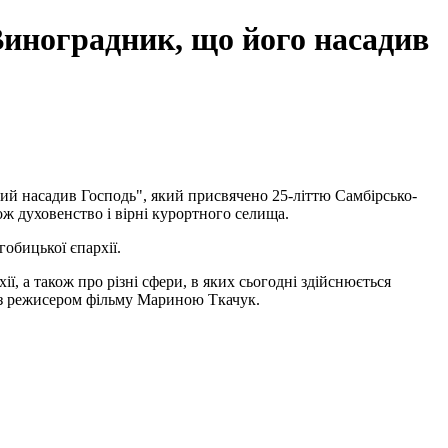
Виноградник, що його насадив
кий насадив Господь", який присвячено 25-літтю Самбірсько-
ж духовенство і вірні курортного селища.
обицької єпархії.
ї, а також про різні сфери, в яких сьогодні здійснюється
 з режисером фільму Мариною Ткачук.