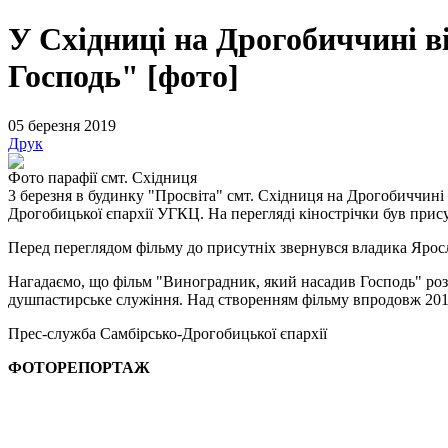
У Східниці на Дрогобиччині в
Господь" [фото]
05 березня 2019
Друк
Фото парафії смт. Східниця
3 березня в будинку "Просвіта" смт. Східниця на Дрогобиччині
Дрогобицької єпархії УГКЦ. На перегляді кінострічки був прис
Перед переглядом фільму до присутніх звернувся владика Яросл
Нагадаємо, що фільм "Виноградник, який насадив Господь" розпов
душпастирське служіння. Над створенням фільму впродовж 201
Прес-служба Самбірсько-Дрогобицької єпархії
ФОТОРЕПОРТАЖ