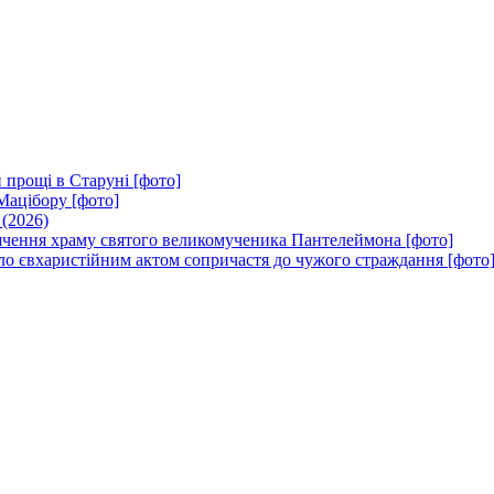
 прощі в Старуні [фото]
Мацібору [фото]
 (2026)
вячення храму святого великомученика Пантелеймона [фото]
ло євхаристійним актом сопричастя до чужого страждання [фото