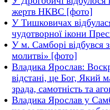
У Дрогобичі відбулося 
жертв НКВС [фото]
У Тишковичах відбулас
чудотворної ікони Прес
У м. Самборі відбувся з
молитві» [фото]
Владика Ярослав: Воскр
відстані, це Бог, Який м
зрада, самотність та аго
Владика Ярослав у Самб