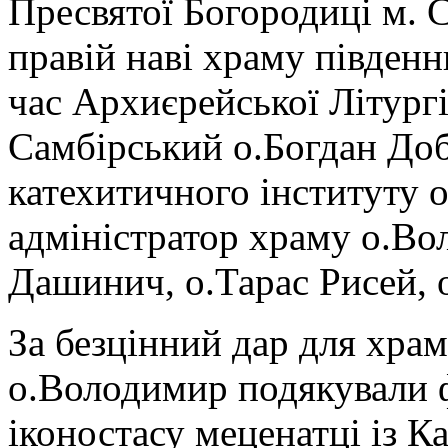
Пресвятої Богородиці м. 
правій наві храму південн
час Архиєрейської Літург
Самбірський о.Богдан Доб
катехитичного інституту 
адміністратор храму о.Во
Дашинич, о.Тарас Рисей, 
За безцінний дар для храм
о.Володимир подякували ф
іконостасу меценатці із К