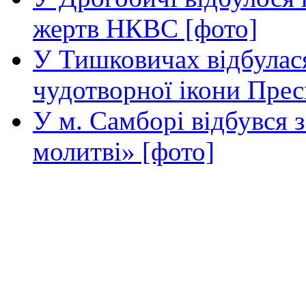
жертв НКВС [фото]
У Тишковичах відбулас
чудотворної ікони Прес
У м. Самборі відбувся з
молитві» [фото]