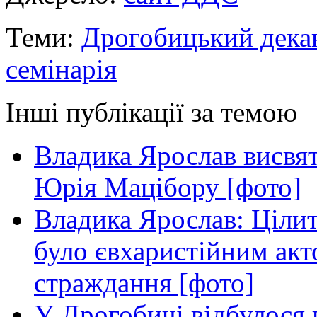
Теми:
Дрогобицький дека
семінарія
Інші публікації за темою
Владика Ярослав висвя
Юрія Мацібору [фото]
Владика Ярослав: Ціли
було євхаристійним акт
страждання [фото]
У Дрогобичі відбулося 