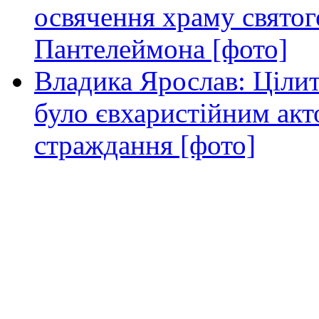
освячення храму свято
Пантелеймона [фото]
Владика Ярослав: Ціли
було євхаристійним акт
страждання [фото]