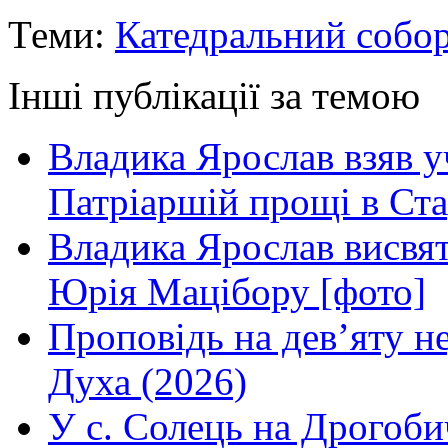
Теми:
Катедральний собо
Інші публікації за темою
Владика Ярослав взяв у
Патріаршій прощі в Ста
Владика Ярослав висвя
Юрія Мацібору [фото]
Проповідь на дев’яту н
Духа (2026)
У с. Солець на Дрогоби