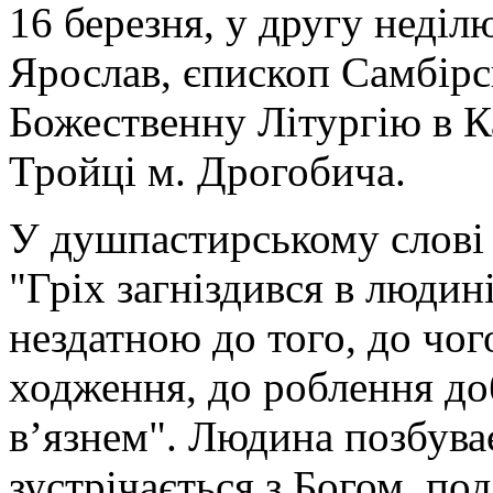
16 березня, у другу неділ
Ярослав, єпископ Самбір
Божественну Літургію в К
Тройці м. Дрогобича.
У душпастирському слові 
"Гріх загніздився в людині
нездатною до того, до чог
ходження, до роблення до
в’язнем". Людина позбуває
зустрічається з Богом, по