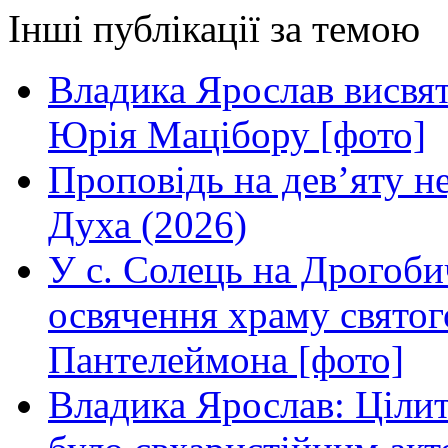
Інші публікації за темою
Владика Ярослав висвя
Юрія Мацібору [фото]
Проповідь на дев’яту н
Духа (2026)
У с. Солець на Дрогоби
освячення храму свято
Пантелеймона [фото]
Владика Ярослав: Ціли