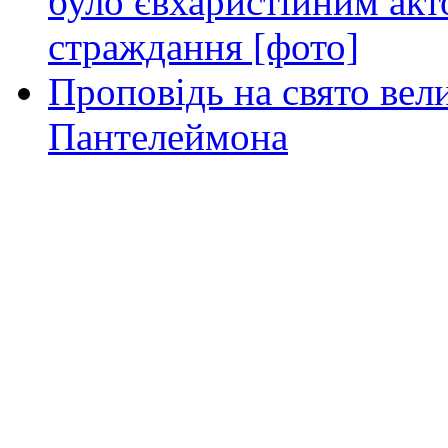
було євхаристійним акт
страждання [фото]
Проповідь на свято вел
Пантелеймона