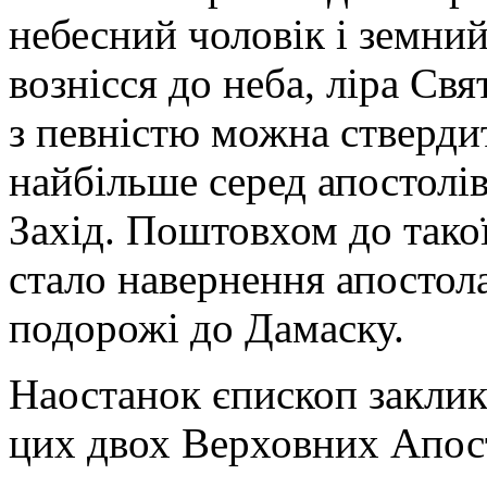
небесний чоловік і земний
вознісся до неба, ліра Св
з певністю можна стверди
найбільше серед апостолі
Захід. Поштовхом до тако
стало навернення апостола
подорожі до Дамаску.
Наостанок єпископ заклик
цих двох Верховних Апос