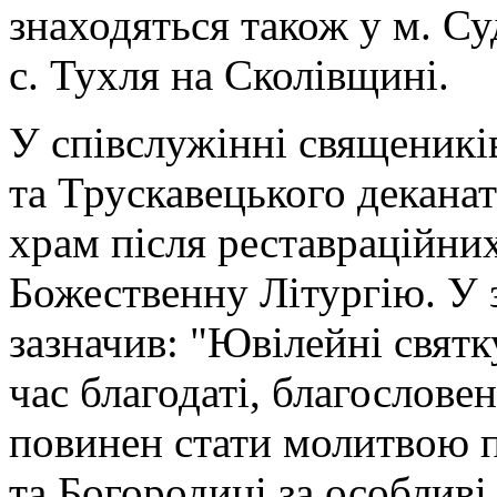
знаходяться також у м. С
с. Тухля на Сколівщині.
У співслужінні священикі
та Трускавецького деканат
храм після реставраційних
Божественну Літургію. У 
зазначив: "Ювілейні свят
час благодаті, благослове
повинен стати молитвою п
та Богородиці за особливі