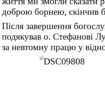
життя ми змогли сказати р
доброю борнею, скінчив біг
Після завершення богослу
подякував о. Стефанові Л
за невтомну працю у відн