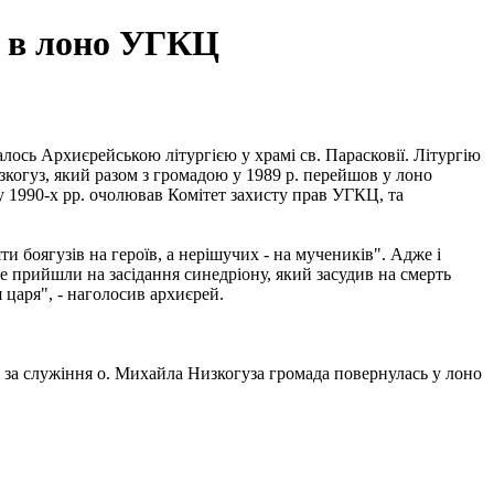
я в лоно УГКЦ
лось Архиєрейською літургією у храмі св. Парасковії. Літургію
зкогуз, який разом з громадою у 1989 р. перейшов у лоно
у 1990-х рр. очолював Комітет захисту прав УГКЦ, та
 боягузів на героїв, а нерішучих - на мучеників". Адже і
е прийшли на засідання синедріону, який засудив на смерть
я царя", - наголосив архиєрей.
. за служіння о. Михайла Низкогуза громада повернулась у лоно