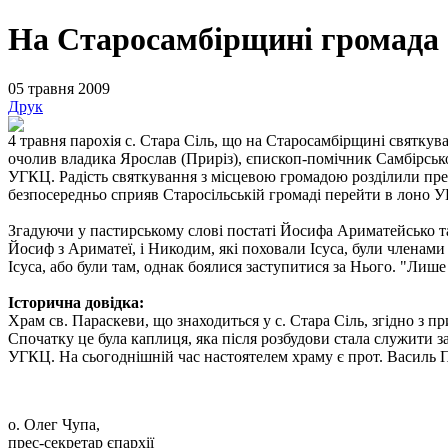
На Старосамбірщині громада 
05 травня 2009
Друк
4 травня парохія с. Стара Сіль, що на Старосамбірщині святкув
очолив владика Ярослав (Приріз), єпископ-помічник Самбірсько
УГКЦ. Радість святкування з місцевою громадою розділили пред
безпосередньо сприяв Старосільській громаді перейти в лоно 
Згадуючи у пастирському слові постаті Йосифа Ариматейсько та 
Йосиф з Ариматеї, і Никодим, які поховали Ісуса, були членам
Ісуса, або були там, однак боялися заступитися за Нього. "Лише 
Історична довідка:
Храм св. Параскеви, що знаходиться у с. Стара Сіль, згідно з 
Спочатку це була каплиця, яка після розбудови стала служити з
УГКЦ. На сьогоднішній час настоятелем храму є прот. Василь 
о. Олег Чупа,
прес-секретар єпархії