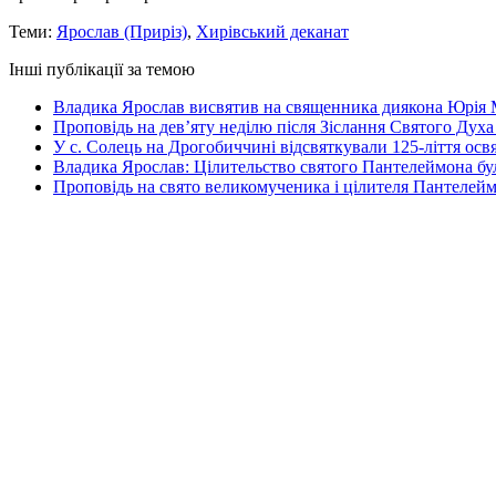
Теми:
Ярослав (Приріз)
,
Хирівський деканат
Інші публікації за темою
Владика Ярослав висвятив на священника диякона Юрія 
Проповідь на дев’яту неділю після Зіслання Святого Духа
У с. Солець на Дрогобиччині відсвяткували 125-ліття ос
Владика Ярослав: Цілительство святого Пантелеймона бу
Проповідь на свято великомученика і цілителя Пантелей