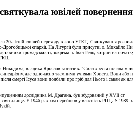
святкувала ювілей поверненн
ала 20-літній ювілей переходу в лоно УГКЦ. Святкування розпоча
-Дрогобицької єпархії. На Літургії були присутні о. Михайло Ни
ставники громадськості, зокрема п. Іван Гель, котрий на початк
УГКЦ.
Никодима, владика Ярослав зазначив: "Сила хреста почала міняти
и синедріону, але одночасно таємними учнями Христа. Вони або н
після смерті Ісуса вони подбали про гріб для Нього і саван як дл
припущенням дослідника М. Драгана, був збудований у XVII ст.
а святилище. У 1946 р. храм перейшов у власність РПЦ. У 1989 р
Пукій.