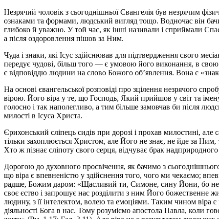
Незрячий чоловік з сьогоднішньої Євангелія був незрячим фізич
ознаками та формами, людський вигляд тощо. Водночас він бачив
глибоко й уважно. У той час, як інші називали і сприймали Сп
а після оздоровлення пішов за Ним.
Чуда і знаки, які Ісус здійснював для підтвердження свого месі
передує чудові, більш того — є умовою його виконання, в свою ч
є відповіддю людини на слово Божого об’явлення. Вона є «знак
На основі євангельської розповіді про зцілення незрячого сп
вірою. Його віра у те, що Господь, Який прийшов у світ та іме
голосно і так наполегливо, а тим більше замовчав би після люд
милості в Ісуса Христа.
Єрихонський сліпець сидів при дорозі і прохав милостині, але с
тільки захоплюється Христом, але Його не знає, не йде за Ним, 
Хто ж пізнає сліпоту свого серця, відчуває брак надприродного 
Дорогою до духовного просвічення, як бачимо з сьогоднішнього Є
що вiра є впевненістю у здійснення того, чого ми чекаємо; впев
радше, Божим даром: «Щасливий ти, Симоне, сину Йони, бо не ті
своє єство і запрошує нас розділити з ним Його божественне жи
людину, з її інтелектом, волею та емоціями. Таким чином вiра 
діяльності Бога в нас. Тому розуміємо апостола Павла, коли го