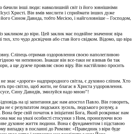
що бачили інші люди: навколишній світ із його зовнішніми
 Ісусі Христі. Він вмів мислити і сприймати інших дуже
в його Сином Давида, тобто Месією, і найголовніше – Господом,
із закликом до віри. Цей заклик має подвійне значення: віра
 тих, хто чудо досвідчив або став його свідком. Відомо, що віра
уховну. Сліпець отримав оздоровлення своєю наполегливою
гідною чи непевною. Інакше він все-таки не взивав би так
кори, а ще дужче проявляє свою віру. Він настійливо просить
то не знає «дороги» надприродного світла, є духовно сліпим. Хто
сить про світло, щоб жити, не благає в Христа уздоровлення.
 "Icyсе, Сину Давидів, змилуйся надо мною"!
Вiдповiдь на цi запитання дає нам апостол Павло. Вiн говорить,
ра не є результатом людських зусиль, людського розуму, а
 Вона бере свій початок в ініціативі Бога, Який розкриває нам
вона має на увазі особисті стосунки з Ним, пронизуючи всю
жливе духовне життя людини. Вона є фундаментом і підставою
гому випадку в посланні до Римлян: «Праведник з віри буде