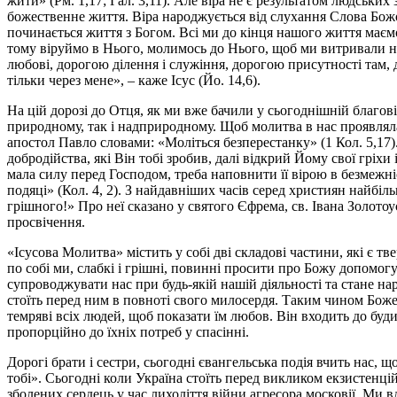
жити» (Рм. 1,17; Гал. 3,11). Але віра не є результатом людських
божественне життя. Віра народжується від слухання Слова Божо
починається життя з Богом. Всі ми до кінця нашого життя маємо
тому віруймо в Нього, молимось до Нього, щоб ми витривали на 
любові, дорогою ділення і служіння, дорогою присутності там, 
тільки через мене», – каже Ісус (Йо. 14,6).
На цій дорозі до Отця, як ми вже бачили у сьогоднішній благо
природному, так і надприродному. Щоб молитва в нас проявляла
апостол Павло словами: «Моліться безперестанку» (1 Кол. 5,17)
добродійства, які Він тобі зробив, далі відкрий Йому свої гріх
мала силу перед Господом, треба наповнити її вірою в безмежніс
подяці» (Кол. 4, 2). З найдавніших часів серед християн найб
грішного!» Про неї сказано у святого Єфрема, св. Івана Золотоу
просвічення.
«Ісусова Молитва» містить у собі дві складові частини, які є т
по собі ми, слабкі і грішні, повинні просити про Божу допомог
супроводжувати нас при будь-якій нашій діяльності та стане на
стоїть перед ним в повноті свого милосердя. Таким чином Боже
темряві всіх людей, щоб показати їм любов. Він входить до буд
пропорційно до їхніх потреб у спасінні.
Дорогі брати і сестри, сьогодні євангельська подія вчить нас, 
тобі». Сьогодні коли Україна стоїть перед викликом екзистенц
зболених сердець у час лихоліття війни агресора московії. Ми 