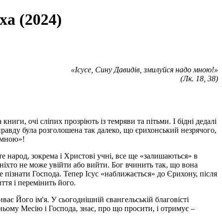
ха (2024)
«Ісусе, Сину Давидів, змилуйся надо мною!»
(Лк. 18, 38)
ниги, очі сліпих прозріють із темряви та пітьми. І бідні дедалі
 правду була розголошена так далеко, що єрихонський незрячого,
 мною»!
те народ, зокрема і Христові учні, все ще «залишаються» в
 ніхто не може увійти або вийти. Бог вчинить так, що вона
 пізнати Господа. Тепер Ісус «наближається» до Єрихону, після
ття і перемінить його.
иває Його ім'я. У сьогоднішній євангельській благовісті
 ньому Месію і Господа, знає, про що просити, і отримує –