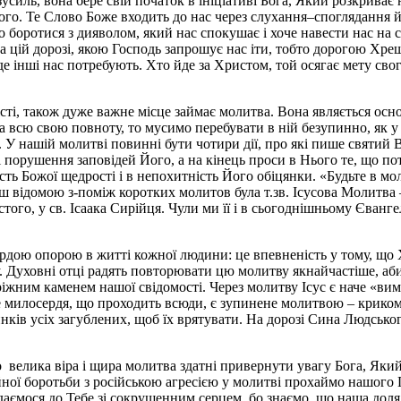
 зусиль, вона бере свій початок в ініціативі Бога, Який розкриває
го. Те Слово Боже входить до нас через слухання–споглядання й 
 боротися з дияволом, який нас спокушає і хоче навести нас на 
цій дорозі, якою Господь запрошує нас іти, тобто дорогою Хреще
де інші нас потребують. Хто йде за Христом, той осягає мету сво
вісті, також дуже важне місце займає молитва. Вона являється ос
 всю свою повноту, то мусимо перебувати в ній безупинно, як у
. У нашій молитві повинні бути чотири дії, про які пише святий
и і порушення заповідей Його, а на кінець проси в Нього те, що п
ть Божої щедрості і в непохитність Його обіцянки. «Будьте в моли
ільш відомою з-поміж коротких молитов була т.зв. Ісусова Молитв
стого, у св. Ісаака Сирійця. Чули ми її і в сьогоднішньому Єванг
вердою опорою в житті кожної людини: це впевненість у тому, що 
у. Духовні отці радять повторювати цю молитву якнайчастіше, аби
ріжним каменем нашої свідомості. Через молитву Ісус є наче «ви
 милосердя, що проходить всюди, є зупинене молитвою – криком у
инків усіх загублених, щоб їх врятувати. На дорозі Сина Людсько
що велика віра і щира молитва здатні привернути увагу Бога, Яки
ійної боротьби з російською агресією у молитві прохаймо нашого
вдаємося до Тебе зі сокрушенним серцем, бо знаємо, що наша дол