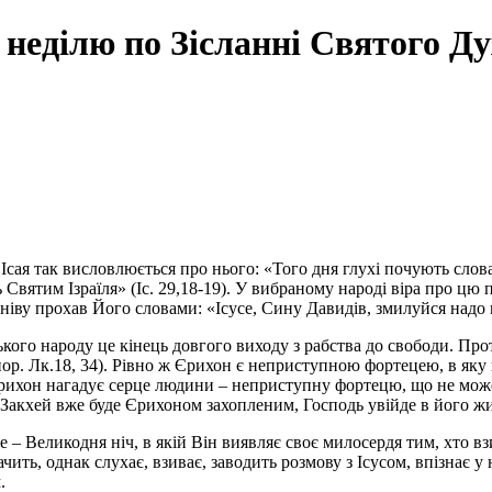
неділю по Зісланні Святого Ду
сая так висловлюється про нього: «Того дня глухі почують слова к
 Святим Ізраїля» (Іс. 29,18-19). У вибраному народі віра про цю
іву прохав Його словами: «Ісусе, Сину Давидів, змилуйся надо
ького народу це кінець довгого виходу з рабства до свободи. Про
(пор. Лк.18, 34). Рівно ж Єрихон є неприступною фортецею, в яку
 Єрихон нагадує серце людини – неприступну фортецю, що не може
о Закхей вже буде Єрихоном захопленим, Господь увійде в його жи
е – Великодня ніч, в якій Він виявляє своє милосердя тим, хто вз
чить, однак слухає, взиває, заводить розмову з Ісусом, впізнає у
.