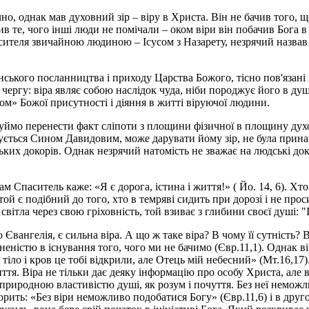
но, однак мав духовний зір – віру в Христа. Він не бачив того, 
 те, чого інші люди не помічали – оком віри він побачив Бога в
асителя звичайною людиною – Ісусом з Назарету, незрячий назва
анського посланництва і приходу Царства Божого, тісно пов'язані 
ергу: віра являє собою наслідок чуда, ніби породжує його в душі
ом» Божої присутності і діяння в житті віруючої людини.
робуймо перенести факт сліпоти з площини фізичної в площину д
нується Сином Давидовим, може дарувати йому зір, не була прина
ських докорів. Однак незрячий натомість не зважає на людські до
ам Спаситель каже: «Я є дорога, істина і життя!» ( Йо. 14, 6). Х
той є подібний до того, хто в темряві сидить при дорозі і не про
світла через свою гріховність, той взиває з глибини своєї душі:
вангелія, є сильна віра. А що ж таке вiра? В чому її сутнiсть? 
ненiстю в iснування того, чого ми не бачимо (Євр.11,1). Однак ві
ло і кров це тобі відкрили, але Отець мій небесний» (Мт.16,17).
ття. Віра не тільки дає деяку інформацію про особу Христа, але 
є природною властивiстю душi, як розум i почуття. Без неї немо
ворить: «Без віри неможливо подобатися Богу» (Євр.11,6) і в дру