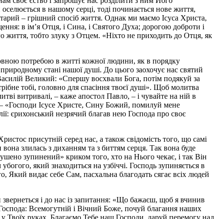
 нам своє єство і запрошує нас розділити з ним Його
оселюється в нашому серці, тоді починається нове життя,
старий – грішний спосіб життя. Однак ми маємо Ісуса Христа,
ння: в ім’я Отця, і Сина, і Святого Духа; дорогою доброти і
го життя, тобто злуку з Отцем. «Ніхто не приходить до Отця, як
новною потребою в житті кожної людини, як в порядку
 природному стані нашої душі. До цього заохочує нас святий
 Василій Великий: «Спершу восхвали Бога, потім подякуй за
отрібне тобі, головно для спасіння твоєї душі». Щоб молитва
тві витривалі, – каже апостол Павло, – і чувайте на ній в
а – «Господи Ісусе Христе, Сину Божий, помилуй мене
елії: єрихонський незрячий благав нею Господа про своє
Христос присутній серед нас, а також свідомість того, що самі
 вона злилась з диханням та з биттям серця. Так вона буде
мушено зупинений» криком того, хто на Нього чекає, і так Він
богого, який знаходиться на узбіччі. Господь зупиняється в
го, Який видає себе Сам, пасхальна благодать сягає всіх людей
й звернеться і до нас із запитання: «Що бажаєш, щоб я вчинив
 Господа: Всемогутній і Вічний Боже, почуй благання наших
я у Твоїх руках. Благаємо Тебе наш Господи, даруй перемогу над