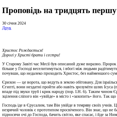
Проповідь
Проповідь на тридцять першу 
на
тридцять
30 січня 2024
першу
Друк
неділю
по
Зісланні
Христос Рождається!
Святого
Дорогі у Христі брати і сестри!
Духа
У Старому Завіті час Месії був описаний дуже виразно. Пророк І
більше у Господі веселитимуться, і вбогі між людьми радітимуть
почувши, що недалеко проходить Христос, без найменшого сумн
Єрихон — це ворота, що ведуть в землю обітовану. Для ізраїльс
Єгипті, вони нездатні пройти або навіть зрозуміти шлях Ісуса 
впаде під звуки труб і крик народу (пор. І.Н. 6). Таким чином
зцілення сліпого він «увійде» в місто і «захопить» його. Так щ
Господь іде в Єрусалим, там Він увійде в темряву своїх учнів. Ц
незрячий чоловік є прототипом просвіченого. Він знає, що не ба
підносячи очі до Господа, бачить світло, яке спасає, і йде за Ним