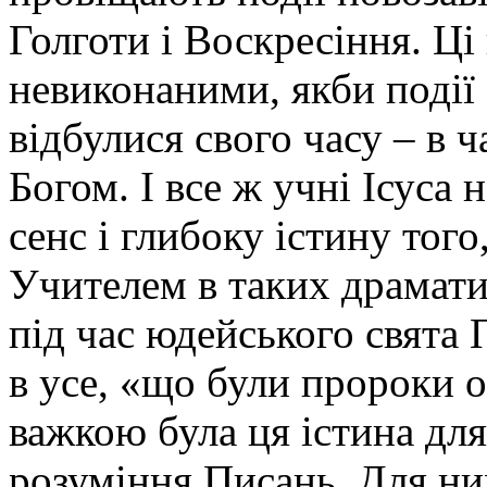
Голготи і Воскресіння. Ц
невиконаними, якби події
відбулися свого часу – в ч
Богом. І все ж учні Ісуса
сенс і глибоку істину того
Учителем в таких драмати
під час юдейського свята 
в усе, «що були пророки о
важкою була ця істина для
розуміння Писань. Для ни