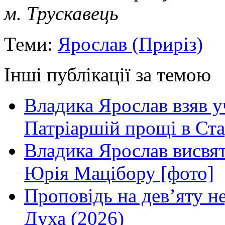
м. Трускавець
Теми:
Ярослав (Приріз)
Інші публікації за темою
Владика Ярослав взяв у
Патріаршій прощі в Ста
Владика Ярослав висвя
Юрія Мацібору [фото]
Проповідь на дев’яту н
Духа (2026)