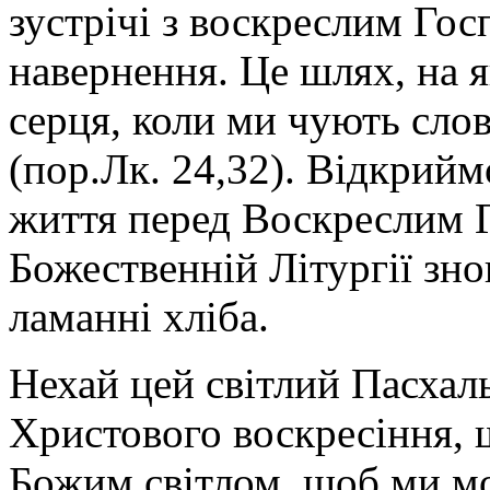
зустрічі з воскреслим Гос
навернення. Це шлях, на 
серця, коли ми чують слов
(пор.Лк. 24,32). Відкрий
життя перед Воскреслим Г
Божественній Літургії зно
ламанні хліба.
Нехай цей світлий Пасхал
Христового воскресіння, 
Божим світлом, щоб ми мо