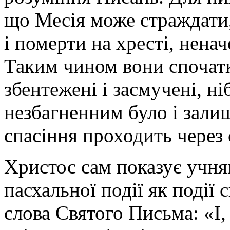
що Месія може страждати
і померти на хресті, нена
Таким чином вони спочатк
збентежені і засмучені, ні
незбагненним було і зали
спасіння проходить через
Христос сам показує учня
пасхальної події як події
слова Святого Письма: «І,