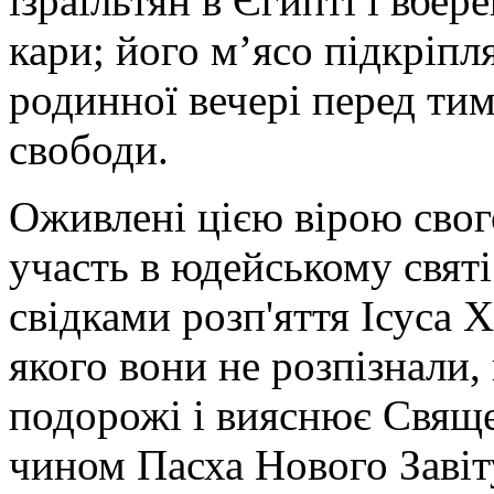
ізраїльтян в Єгипті і вбер
кари; його м’ясо підкріпля
родинної вечері перед тим
свободи.
Оживлені цією вірою свог
участь в юдейському святі
свідками розп'яття Ісуса 
якого вони не розпізнали,
подорожі і вияснює Свяще
чином Пасха Нового Завіт