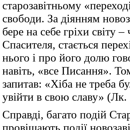
старозавітньому «переході
свободи. За діянням ново
бере на себе гріхи світу –
Спасителя, стається перех
нього і про його долю гов
навіть, «все Писання». Т
запитав: «Хіба не треба б
увійти в свою славу» (Лк. 
Справді, багато подій Ста
провіщають події новозаві