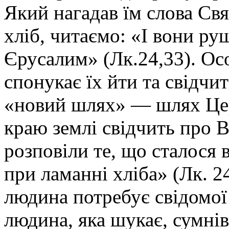
Який нагадав їм слова Свя
хліб, читаємо: «І вони р
Єрусалим» (Лк.24,33). Ос
спонукає їх йти та свідчи
«новий шлях» — шлях Церк
краю землі свідчить про 
розповіли те, що сталося в
при ламанні хліба» (Лк. 2
людина потребує свідомої
людина, яка шукає, сумнів