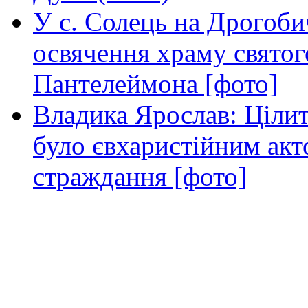
У с. Солець на Дрогоби
освячення храму свято
Пантелеймона [фото]
Владика Ярослав: Ціли
було євхаристійним акт
страждання [фото]