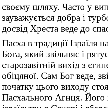
своєму шляху. Часто у ви
зауважується добра і турб
досвід Хреста веде до спас
Пасха в традиції Ізраїля 
Бога, який звільняє і ряту
старозавітній вихід з єги
обіцяної. Сам Бог веде, зв
початку цього виходу стоя
Пасхального Агнця. Його 