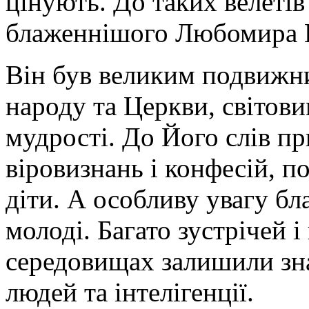
цінують. До таких велетів
блаженнішого Любомира Г
Він був великим подвижн
народу та Церкви, світов
мудрості. До Його слів п
віровизнань і конфесій, по
діти. А особливу увагу 
молоді. Багато зустрічей 
середовищах залишили зна
людей та інтелігенції.