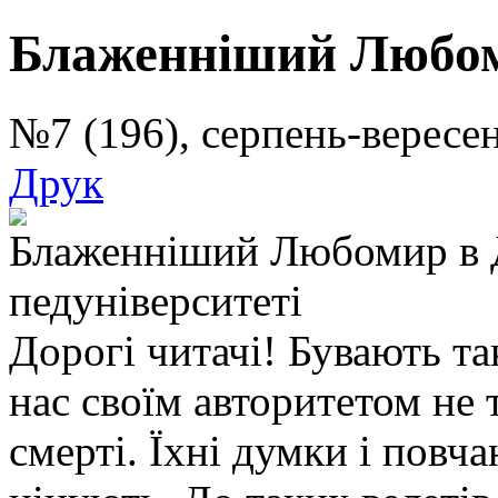
Блаженніший Любо
№7 (196), серпень-верес
Друк
Блаженніший Любомир в 
педуніверситеті
Дорогі читачі! Бувають та
нас своїм авторитетом не т
смерті. Їхні думки і повч