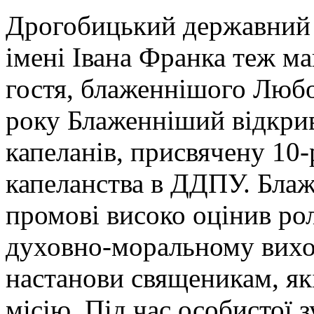
Дрогобицький державний 
імені Івана Франка теж м
гостя, блаженнішого Любо
року Блаженніший відкри
капеланів, присвячену 10
капеланства в ДДПУ. Бла
промові високо оцінив рол
духовно-моральному вихов
настанови священикам, як
місію. Під час особистої