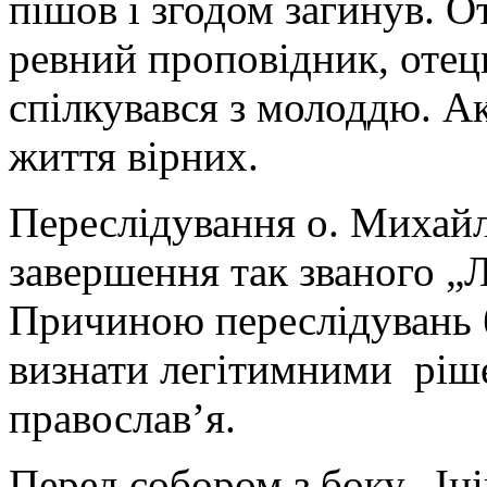
пішов і згодом загинув. 
ревний проповідник, отець
спілкувався з молоддю. А
життя вірних.
Переслідування о. Михайл
завершення так званого „Л
Причиною переслідувань б
визнати легітимними ріше
православ’я.
Перед собором з боку „Іні