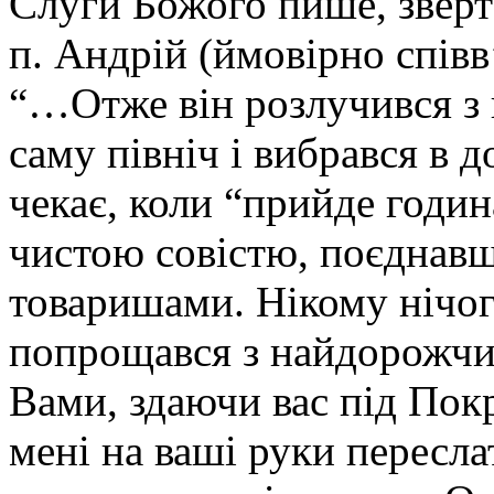
Слуги Божого пише, зверт
п. Андрій (ймовірно спів
“…Отже він розлучився з н
саму північ і вибрався в д
чекає, коли “прийде годин
чистою совістю, поєднавш
товаришами. Нікому нічо
попрощався з найдорожчим
Вами, здаючи вас під Пок
мені на ваші руки пересла