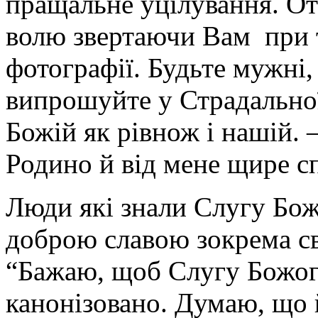
пращальне уцілування. О
волю звертаючи Вам при т
фотографії. Будьте мужні, 
випрошуйте у Страдальної
Божій як рівнож і нашій.
Родино й від мене щире сп
Люди які знали Слугу Бож
доброю славою зокрема св
“Бажаю, щоб Слугу Божог
канонізовано. Думаю, що 