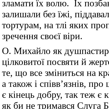
зламати їх волю. Їх позба
залишали без їжі, піддава
тортурам, на тлі яких про
зречення своєї віри.
О. Михайло як душпастир,
цілковитої посвяти й жерт
те, що все зміниться на к
а також і співв’язнів, про
є кінець добру, так теж є 
як би не тримався Слуга 