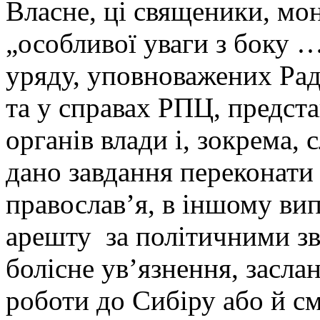
Власне, ці священики, мон
„особливої уваги з боку 
уряду, уповноважених Рад 
та у справах РПЦ, предст
органів влади і, зокрема, 
дано завдання переконати
православ’я, в іншому вип
арешту за політичними зв
болісне ув’язнення, засла
роботи до Сибіру або й см