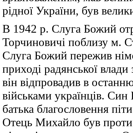
рідної України, був велик
В 1942 р. Слуга Божий от
Торчиновичі поблизу м. С
Слуга Божий пережив німе
приході радянської влади
він відпровадив в останн
військами українців. Син 
батька благословення піт
Отець Михайло був проти 