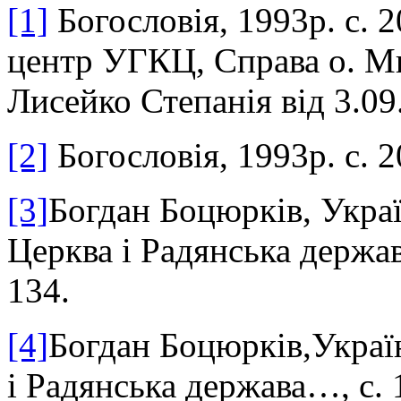
[1]
Богословія, 1993р. с. 
центр УГКЦ, Справа о. М
Лис
е
йко Степанія від 3.09
[2]
Богословія, 1993р. с. 2
[3]
Богдан Боцюрків, Укра
Церква і Радянська держав
134.
[4]
Богдан Боцюрків
,
Украї
і Радянська держава
…,
с. 