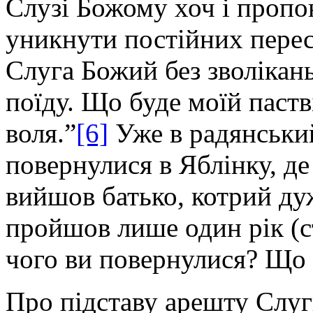
Слузі Божому хоч і пропо
уникнути постійних пересл
Слуга Божий без зволікань
поїду. Що буде моїй пастві
воля.”
[6]
Уже в радянський
повернулися в Яблінку, де 
вийшов батько, котрий дуж
пройшов лише один рік (ст
чого ви повернулися? Що 
Про підставу арешту Слуг