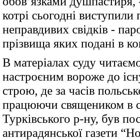
обов’язками душпастиря, -
котрі сьогодні виступили
неправдивих свідків - па
прізвища яких подані в ко
В матеріалах суду читаєм
настроєним вороже до іс
строю, де за часів польськ
працюючи священиком в с
Турківського р-ну, був п
антирадянської газети “Но