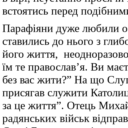
встоятись перед подібним
Парафіяни дуже любили о
ставились до нього з гли
його життя, неодноразово
їм те православ’я. Ви маєт
без вас жити?” На що Слу
присягав служити Католиц
за це життя”. Отець Миха
радянських військ відправ