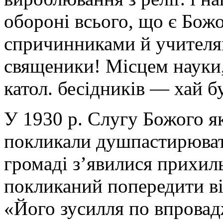
обороні всього, що є Бо
спричинниками й учителя
священики! Місцем науки,
катол. бесідників — хай 
У 1930 р. Слугу Божого я
покликали душпастирюват
громаді з’явилися прихиль
покликаний попередити ві
«Його зусилля по впровад