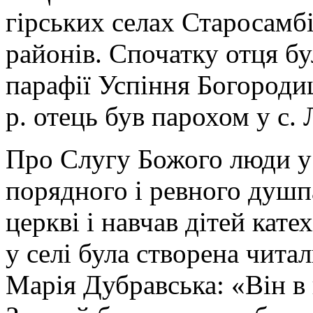
гірських селах Старосамбі
районів. Спочатку отця б
парафії Успіння Богороди
р. отець був парохом у с
Про Слугу Божого люди у 
порядного і ревного душп
церкві і навчав дітей кат
у селі була створена чита
Марія Дубравська: «Він в 