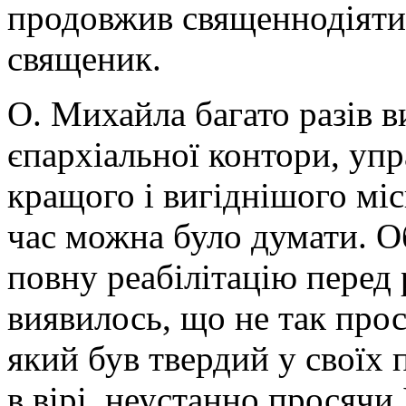
продовжив священнодіяти
священик.
О. Михайла багато разів 
єпархіальної контори, уп
кращого і вигіднішого місц
час можна було думати. О
повну реабілітацію перед
виявилось, що не так про
який був твердий у своїх 
в вірі, неустанно просячи