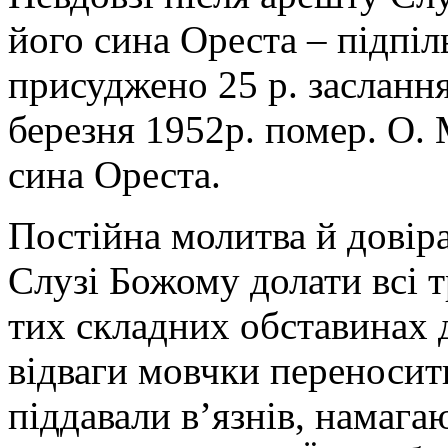
його сина Ореста – підпі
присуджено 25 р. засланн
березня 1952р. помер. О.
сина Ореста.
Постійна молитва й довір
Слузі Божому долати всі т
тих складних обставинах 
відваги мовчки переносит
піддавали в’язнів, намаг