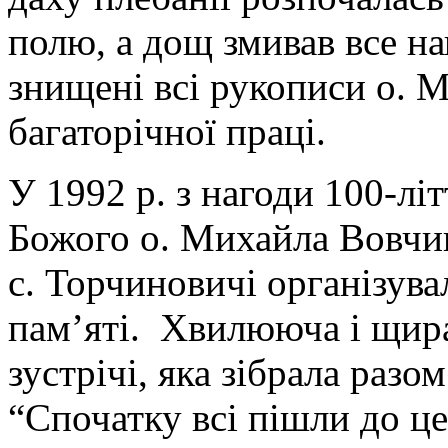
полю, а дощ змивав все н
знищені всі рукописи о. 
багаторічної праці.
У 1992 р. з нагоди 100-лі
Божого о. Михайла Вовчик
с. Торчиновичі організува
пам’яті. Хвилююча і щира
зустрічі, яка зібрала раз
“Спочатку всі пішли до ц