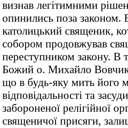
визнав легітимними рішен
опинились поза законом. 
католицький священик, ко
собором продовжував свя
переступником закону. В т
Божий о. Михайло Вовчик. 
що в будь-яку мить його 
відповідальності та засуд
забороненої релігійної орг
священичої присяги, зали