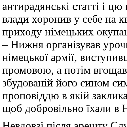
антирадянські статті і цю
влади хоронив у себе на кв
приходу німецьких окупац
– Нижня організував уроч
німецької армії, виступи
промовою, а потім вгощав 
збудованій його сином си
проповіддю в якій заклик
щоб добровільно їхали в 
Невдовзі після арешту Сл