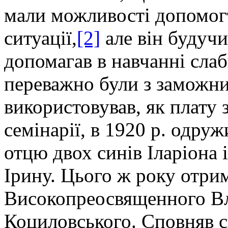
мали можливості допомогт
ситуації,
[2]
але він будучи
допомагав в навчанні сла
переважно були з заможни
використовував, як плату 
семінарії, в 1920 р. одру
отцю двох синів Іларіона 
Ірину. Цього ж року отри
Високопреосвященного В
Коциловського. Сповняв с