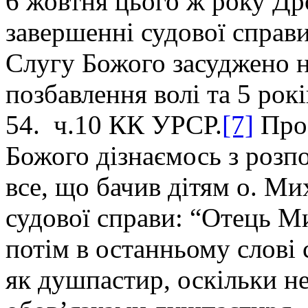
6 жовтня цього ж року Д
завершенні судової справ
Слугу Божого засуджено н
позбавлення волі та 5 рокі
54. ч.10 КК УРСР.
[7]
Про 
Божого дізнаємось з розпо
все, що бачив дітям о. Ми
судової справи: “Отець Ми
потім в останньому слові
як душпастир, оскільки не