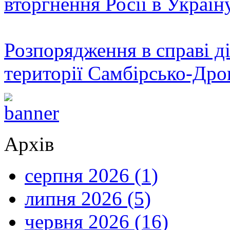
вторгнення Росії в Україн
і
сьогодні
кожного
з
нас,
Розпорядження в справі ді
щоб
сиділи
у
території Самбірсько-Дро
Його
ногах,
щоб
слухали
Слово,
щоб
зберігали
Архів
це
Слово
у
своїх
серпня 2026 (1)
душах.
Марія
липня 2026 (5)
була
тією,
хто
червня 2026 (16)
найдосконаліше