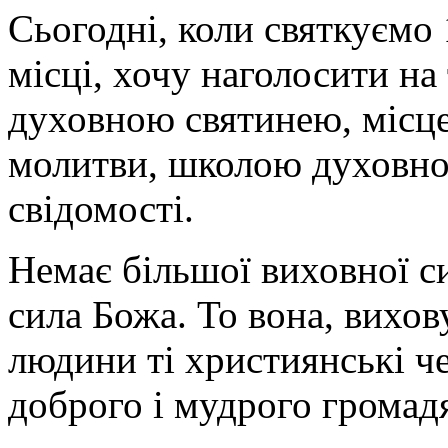
не
Сьогодні, коли святкуємо
до
Марії,
місці, хочу наголосити на
а
безпосередньо
до
духовною святинею, місц
Ісуса:
«Скажи
молитви, школою духовнос
їй,
щоб
мені
свідомості.
допомогла».
І
Господь,
Немає більшої виховної си
не
засуджуючи
жодної
сила Божа. То вона, вихо
з
сестер,
людини ті християнські че
м'яко
відповідає:
«Марто,
доброго і мудрого громад
Марто!
Ти
клопочешся