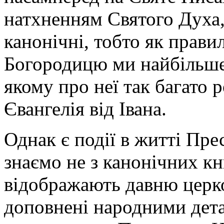
ми
натхненням Святого Духа,
читаємо
відповідні
уривки
канонічні, тобто як прави
–
як
Богородицю ми найбільше 
на
Стрітення
чи
якому про неї так багато р
Благовіщення.
Але
Євангелія від Івана.
коли
святкуємо
події,
відомі
Однак є події в житті Пре
з
Передання,
знаємо не з канонічних кни
тоді
читаємо
уривок
відображають давню церко
про
Марту
доповнені народними дета
і
Марію.
Кожного