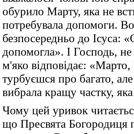
адже
обурило Марту, яка не вст
багаті
могли
потребувала допомоги. Вон
зупинятися
в
самому
безпосередньо до Ісуса: «
Єрусалимі.
У
допомогла». І Господь, не
Витанії
бідніші
прочани
м'яко відповідає: «Марто,
знаходили
допомогу
турбуєшся про багато, але
та
лікування,
якщо
вибрала кращу частку, яка 
поранилися
в
дорозі.
Чому цей уривок читаєтьс
Ісус
любив
що Пресвята Богородиця п
часто
зупинятися
в