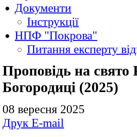
в
Документи
якому
про
Інструкції
неї
так
багато
НПФ "Покрова"
розповідається,
а
Питання експерту
ві
також
із
Євангелія
від
Проповідь на свято 
Івана.
Однак
Богородиці (2025)
є
події
в
житті
08 вересня 2025
Пресвятої
Богородиці,
про
Друк
E-mail
які
ми
знаємо