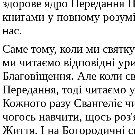
здорове ядро Передання Ц
разу
Євангеліє
книгами у повному розумі
читається
для
того,
нас.
щоб
нас
чогось
Саме тому, коли ми святкує
навчити,
щось
роз'яснити,
ми читаємо відповідні ури
наситити
нас
Благовіщення. Але коли св
Словом
Життя.
І
Передання, тоді читаємо 
на
Богородичні
Кожного разу Євангеліє чи
свята,
які
прямо
чогось навчити, щось роз
не
згадуються
Життя. І на Богородичні с
в
канонічних