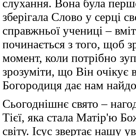
слухання. Вона була пер
домі
Лазаря,
зберігала Слово у серці с
і
його
справжньої учениці – вміт
радо
приймали
там.
починається з того, щоб з
Але
цього
момент, коли потрібно зуп
разу
відвідини
були
зрозуміти, що Він очікує 
особливими,
бо
Богородиця дає нам найд
Господь
йшов
до
Єрусалиму
Сьогоднішнє свято – наго
на
свої
Тієї, яка стала Матір'ю Б
страсті.
Так
багато
світу. Ісус звертає нашу у
ще
треба