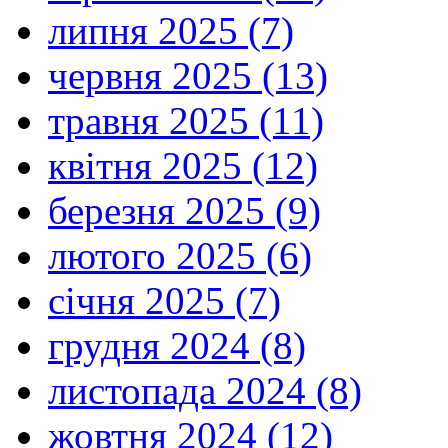
сказав:
липня 2025 (7)
«Хіба
ви
не
червня 2025 (13)
знали,
що
травня 2025 (11)
Мені
потрібно
бути
квітня 2025 (12)
в
тому,
березня 2025 (9)
що
належить
Моєму
лютого 2025 (6)
Отцеві?»
Євангел
и
ст
січня 2025 (7)
Лука
пише,
що
грудня 2024 (8)
Марія
це
листопада 2024 (8)
слово
взяла
глибоко
жовтня 2024 (12)
до