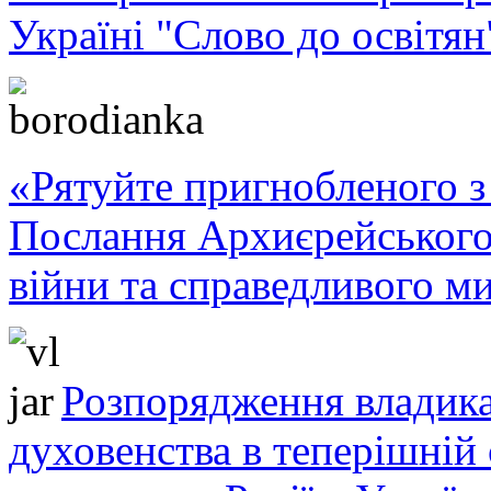
найдосконалішої
Україні "Слово до освітян
учениці.
Насамперед,
Марія
була
покликана,
обрана.
У
чень
Ісуса
«Рятуйте пригнобленого з 
не
сам
обирає
Послання Архиєрейського
собі
Вчителя.
війни та справедливого ми
Ісус
є
Тим,
Хто
обирає
апостолів,
Розпорядження владика
обирає
своїх
учнів,
духовенства в теперішній 
Хто
кличе