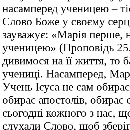
насамперед ученицею – тіє
було
сказати,
так
Слово Боже у своєму серц
багато
ще
зауважує: «Марія перше, н
треба
було
навчити
ученицею» (Проповідь 25.
своїх
учнів.
Марта,
дивимося на її життя, то
як
завжди,
хотіла
учениці. Насамперед, Мар
прийняти
Ісуса
Учень Ісуса не сам обирає
якнайкраще
і
клопоталася
обирає апостолів, обирає с
про
все
сьогодні кожного з нас, щ
–
це
також
слухали Слово, щоб зберіг
був