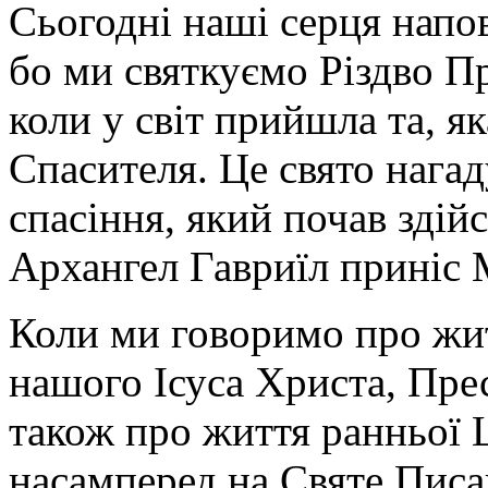
Сьогодні наші серця нап
Церкви,
проте
не
бо ми святкуємо Різдво Пр
є
святими
коли у світ прийшла та, я
книгами
у
повному
Спасителя. Це свято нага
розумінні,
тому
спасіння, який почав здій
не
є
канонічними
Архангел Гавриїл приніс М
для
нас.
Коли ми говоримо про жит
Саме
тому,
коли
нашого Ісуса Христа, Прес
ми
святкуємо
також про життя ранньої 
події,
згадані
в
насамперед на Святе Писан
Євангелії,