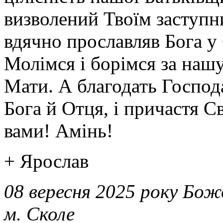
учениці
визволений Твоїм заступн
–
вміти
,
слухати,
вдячно прославляв Бога у
і
служити.
Все
Молімся і борімся за нашу
починається
з
того,
Мати. А благодать Господ
щоб
зрозуміти
Бога й Отця, і причастя С
час
Божий,
розпізнати
вами! Амінь!
момент,
коли
потрібно
+ Ярослав
зупинитися
і
почути
08 вересня 2025 року Бож
голос
Ісуса,
зрозуміти,
м. Сколе
що
Він