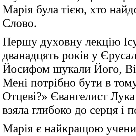
прояв
Марія була тією, хто най
її
щирої
любові
Слово.
до
Господа.
Але
Першу духовну лекцію Ісу
Марія
відчувала,
що
дванадцять років у Єрусал
цей
момент
Йосифом шукали Його, Він
особливий,
тому
сіла
Мені потрібно бути в том
«у
ногах
Отцеві?» Євангелист Лука
Ісуса»
і
уважно
взяла глибоко до серця і 
слухала
Його
слова.
Марія є найкращою учени
«Сидіти