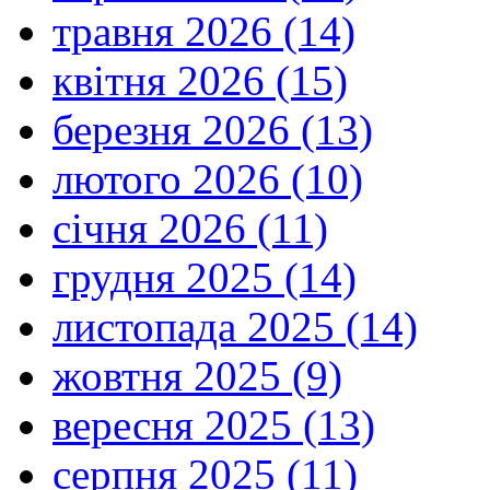
слухала
травня 2026 (14)
Боже
Слово.
квітня 2026 (15)
Першу
духовну
березня 2026 (13)
лекцію
Ісус
дав
лютого 2026 (10)
своїй
Матері,
січня 2026 (11)
коли
мав
дванадцять
грудня 2025 (14)
років
у
листопада 2025 (14)
Єрусалимській
святині.
Коли
жовтня 2025 (9)
Марія
з
вересня 2025 (13)
Йосифом
шукали
Його,
серпня 2025 (11)
Він