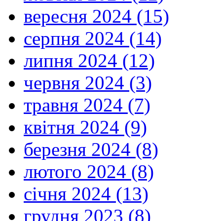
серця
вересня 2024 (15)
і
постійно
над
серпня 2024 (14)
ним
роздумувала.
липня 2024 (12)
Марія
є
червня 2024 (3)
найкращою
ученицею
травня 2024 (7)
також
тому,
що
квітня 2024 (9)
виявляє
глибоку
березня 2024 (8)
покору.
Це
означає,
лютого 2024 (8)
що
вона
січня 2024 (13)
готова
не
свою
грудня 2023 (8)
думку