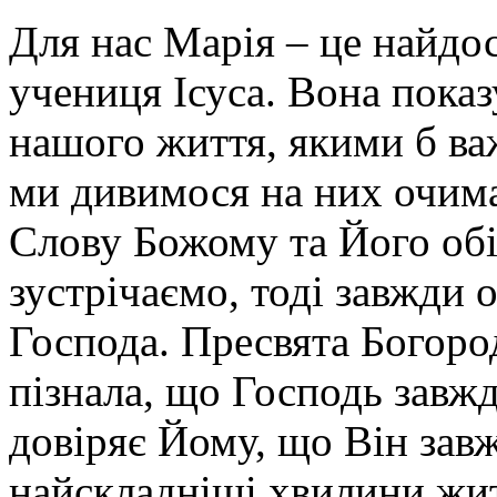
і
це
Для нас Марія – це найдо
могло
обурити
учениця Ісуса. Вона показ
багатьох,
бо
вона
нашого життя, якими б ва
немовби
«перетнула
ми дивимося на них очима
всі
межі».
У
ті
Слову Божому та Його обі
часи
жінка
зустрічаємо, тоді завжди
не
мала
бути
Господа. Пресвята Богоро
помітною,
мала
пізнала, що Господь завжд
йти
за
своїм
довіряє Йому, що Він зав
чоловіком,
займатися
найскладніші хвилини жит
домашніми