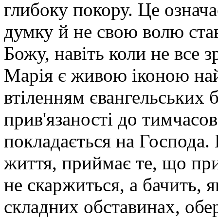
у
глибоку покору. Це означа
ногах»
–
думку й не свою волю ста
це
технічний
вираз,
Божу, навіть коли не все 
що
означає
Марія є живою іконою най
навчатися.
Так
викладали
втіленням євангельських б
книжники:
вони
прив'язаності до тимчасов
сиділи
на
узвишші,
покладається на Господа.
а
учні
життя, приймає те, що при
розташовувалися
у
їхніх
не скаржиться, а бачить, я
ногах.
Марія
складних обставинах, обер
стала
ученицею,