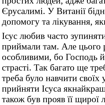
простих людей, адже бага
Марію?
Тому
Єрусалимі. У Витанії бід
що
він
допомогу та лікування, як
відкриває
нам
духовну
сутність
Ісус любив часто зупиняти
Пресвятої
Богородиці,
приймали там. Але цього 
показує
нам,
ким
особливими, бо Господь й
В
она
є
страсті. Так багато ще тре
у
своїй
найглибшій
треба було навчити своїх 
основі.
Пригадаємо
цю
прийняти Ісуса якнайкраще
євангельську
сцену:
Марта
також був прояв її щирої 
і
Марія,