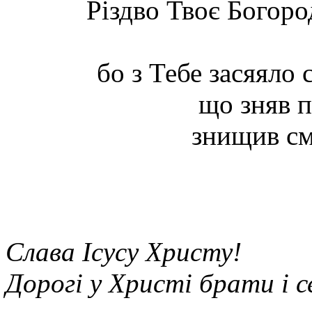
Різдво Твоє Богород
не
з
канонічних
книг,
а
бо з Тебе засяяло
з
апокрифів
–
що зняв п
текстів,
які
знищив см
відображають
давню
церковну
традицію,
хоча
й
доповнені
народними
деталями.
Ці
Слава Ісусу Христу!
писання
зберігають
Дорогі у Христі брати і 
здорове
ядро
Передання