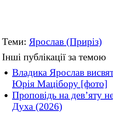
очікує
від
нас.
У
цьому
Пресвята
Богородиця
дає
Теми:
Ярослав (Приріз)
нам
найдосконаліший
приклад.
Інші публікації за темою
Сьогоднішнє
свято
–
Владика Ярослав висвя
нагода
роздумати
про
Юрія Мацібору [фото]
дивне
життя
Проповідь на дев’яту н
Тієї,
яка
стала
Духа (2026)
Матір'ю
Божого