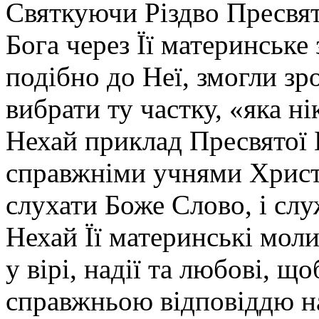
Святкуючи Різдво Пресвят
і
турбуєшся
про
Бога через Її материнське
багато,
але
подібно до Неї, змогли зр
одного
потрібно.
Марія
вибрати ту частку, «яка ні
вибрала
кращу
Нехай приклад Пресвятої 
частку,
яка
не
справжніми учнями Христа
відніметься
від
слухати Боже Слово, і сл
неї».
Чому
Нехай Її материнські мол
цей
уривок
у вірі, надії та любові, щ
читається
на
Богородичні
справжньою відповіддю н
свята?
Тому