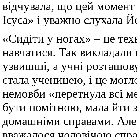
відчувала, що цей момент 
сестри
Лазаря,
жили
Ісуса» і уважно слухала Й
у
Витанії
–
«Сидіти у ногах» – це тех
невеличкому
містечку,
навчатися. Так викладали
яке
було
місцем
узвишші, а учні розташову
перепочинку
для
стала ученицею, і це могл
прочан
на
шляху
немовби «перетнула всі ме
до
Єрусалиму.
бути помітною, мала йти з
Це
було
місце
домашніми справами. Але 
для
відпочинку
вважалося чоловічою спр
простих
людей,