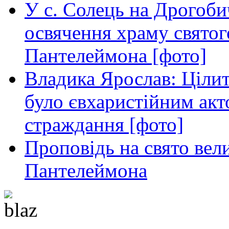
У с. Солець на Дрогоби
Сина,
Відкупителя
всього
освячення храму свято
світу.
Ісус
Пантелеймона [фото]
звертає
нашу
увагу
Владика Ярослав: Ціли
на
те,
було євхаристійним акт
що
Марія
була
страждання [фото]
насамперед
ученицею
Проповідь на свято вел
–
тією,
яка
Пантелеймона
слухала
і
зберігала
Слово
Боже
у
своєму