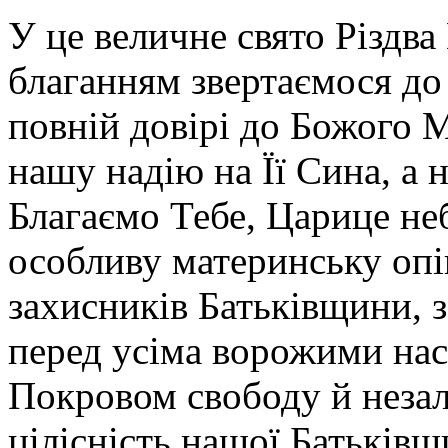
що
У це величне свято Різдва
Пресвята
Богородиця
поєднала
благанням звертаємося до 
в
собі
повній довірі до Божого 
служіння
і
слухання.
нашу надію на Її Сина, а 
Вона
була
Благаємо Тебе, Царице не
першою
ученицею
Христа,
особливу материнську опі
яка
зберігала
захисників Батьківщини, 
Слово
у
серці
перед усіма ворожими нас
своєму.
Вона
Покровом свободу й незал
подає
нам
приклад
цілісність нашої Батьків
справжньої