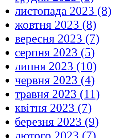
й
листопада 2023 (8)
не
свою
волю
жовтня 2023 (8)
ставити
на
вересня 2023 (7)
перше
місце,
а
серпня 2023 (5)
волю
Божу,
липня 2023 (10)
навіть
коли
не
червня 2023 (4)
все
зрозуміло
травня 2023 (11)
людським
розумом.
Марія
є
квітня 2023 (7)
живою
іконою
березня 2023 (9)
найдосконалішої
учениці
–
лютого 2023 (7)
вона