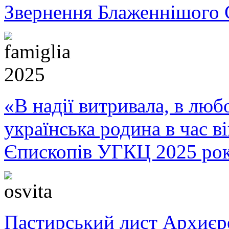
Звернення Блаженнішого 
серці.
Святий
Августин
влучно
зауважує:
«Марія
перше,
ніж
стати
Матір'ю,
стала
«В надії витривала, в любо
ученицею»
(Проповідь
25.
українська родина в час 
Про
слова
Єпископів УГКЦ 2025 ро
Господа)
.
Коли
ми
дивимося
на
її
життя,
то
Пастирський лист Архиє
бачимо
риси