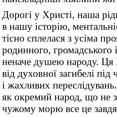
справами.
Але
бути
Дорогі у Христі, наша рід
учнем
і
в нашу історію, ментальніс
навчатися
–
це
тісно сплелася з усіма пр
вважалося
чоловічою
родинного, громадського і
справою.
Можливо,
це
неначе душею народу. Ця
також
обурило
від духовної загибелі під
Марту,
яка
не
і жахливих переслідувань.
встигала
все
як окремий народ, що не 
приготувати
і
потребувала
чужому морю все це завд
допомоги.
Вона
звернулася