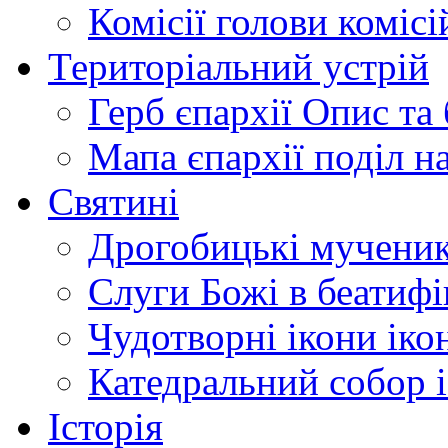
про
Комісії
голови комісі
життя
та
Територіальний устрій
служіння
Господа
нашого
Герб єпархії
Опис та 
Ісуса
Христа,
Мапа єпархії
поділ н
Пресвятої
Богородиці,
апостолів,
Святині
а
також
Дрогобицькі мучени
про
життя
ранньої
Слуги Божі
в беатиф
Церкви,
ми
Чудотворні ікони
іко
спираємося
насамперед
на
Катедральний собор
Святе
Писання
Історія
–
книги,