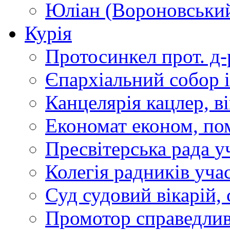
свято
Юліан (Вороновськи
нагадує
нам
Курія
про
дивний
Божий
Протосинкел
прот. д
план
спасіння,
Єпархіальний собор
який
почав
здійснюватися
Канцелярія
кацлер, в
ще
до
Економат
економ, по
того,
як
Архангел
Пресвітерська рада
у
Гавриїл
приніс
Колегія радників
учас
Марії
благовісну
звістку.
Суд
судовий вікарій, с
Коли
Промотор справедлив
ми
говоримо