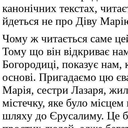
текстах,
канонічних текстах, читає
читається
саме
йдеться не про Діву Марію
цей
уривок,
де
йдеться
Чому ж читається саме це
не
про
Тому що він відкриває на
Діву
Марію,
а
Богородиці, показує нам, 
про
сестру
основі. Пригадаємо цю єв
Лазаря.
Чому
Марія, сестри Лазаря, жил
ж
читається
містечку, яке було місцем
саме
цей
уривок
шляху до Єрусалиму. Це б
про
Марту
і