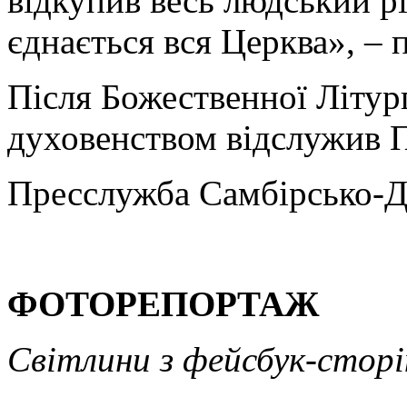
відкупив весь людський рі
єднається вся Церква», – 
Після Божественної Літург
духовенством відслужив П
Пресслужба Самбірсько-Д
ФОТОРЕПОРТАЖ
Світлини з фейсбук-стор