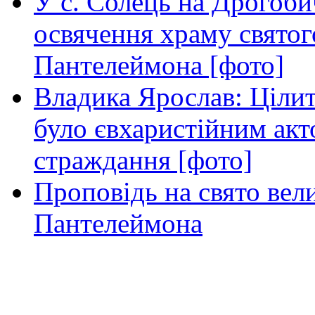
У с. Солець на Дрогоби
освячення храму свято
Пантелеймона [фото]
Владика Ярослав: Ціли
було євхаристійним акт
страждання [фото]
Проповідь на свято вел
Пантелеймона