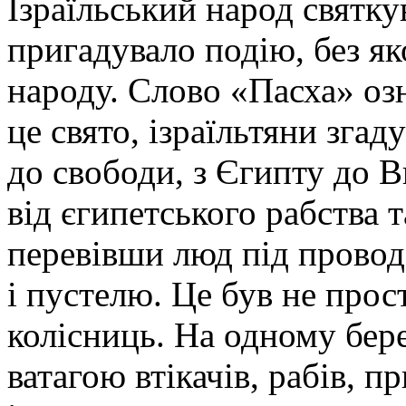
Ізраїльський народ святку
пригадувало подію, без яко
народу. Слово «Пасха» оз
це свято, ізраїльтяни згад
до свободи, з Єгипту до В
від єгипетського рабства т
перевівши люд під прово
і пустелю. Це був не прос
колісниць. На одному бере
ватагою втікачів, рабів, п