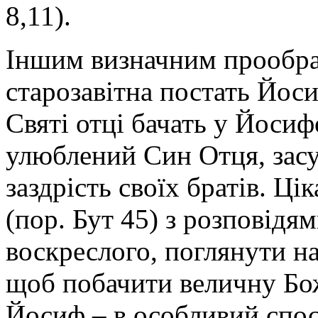
8,11).
Іншим визначним прообраз
старозавітна постать Йос
Святі отці бачать у Йосиф
улюблений Син Отця, засу
заздрість своїх братів. Ці
(пор. Бут 45) з розповідя
воскреслого, поглянути на
щоб побачити величну Бо
Йосиф – в особливий спо