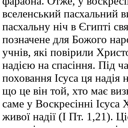
фараона. Отже, у воскрес
вселенський пасхальний ви
пасхальну ніч в Єгипті св
позначене для Божого нар
учнів, які повірили Христо
надією на спасіння. Під ча
поховання Ісуса ця надія 
що це він той, хто має виз
саме у Воскресінні Ісуса 
живої надії (І Пт. 1,21). 