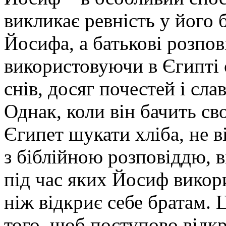
викликає ревність у його 
Йосифа, а батькові розпов
використовуючи в Єгипті 
снів, досяг почестей і сла
Однак, коли він бачить св
Єгипет шукати хліба, не ві
з біблійною розповіддю, в
під час яких Йосиф викори
ніж відкриє себе братам. 
того, щоб поступово відкр