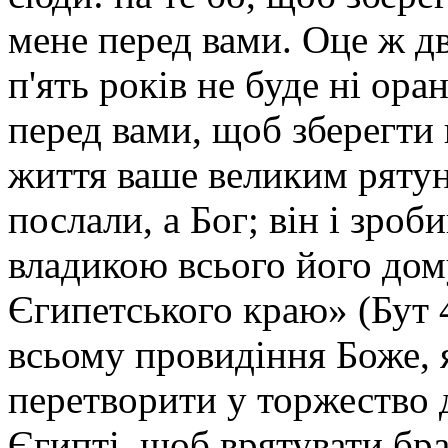
мене перед вами. Оце ж дв
п'ять років не буде ні ора
перед вами, щоб зберегти 
життя ваше великим рятун
послали, а Бог; він і зроб
владикою всього його дом
Єгипетського краю»
(Бут 
всьому провидіння Боже, 
перетворити у торжество 
Єгипті, щоб врятувати бра