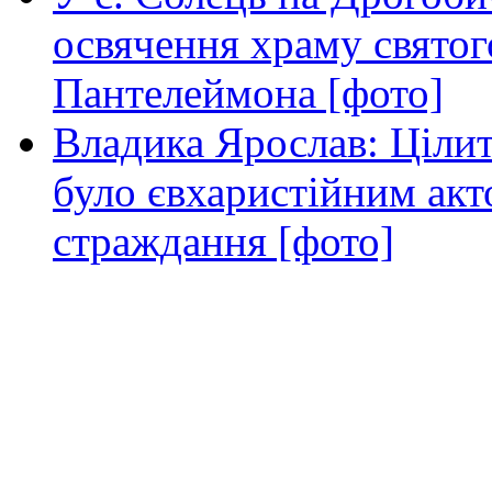
освячення храму свято
Пантелеймона [фото]
Владика Ярослав: Ціли
було євхаристійним акт
страждання [фото]