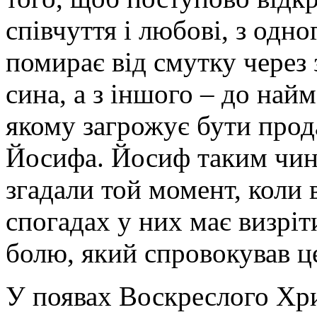
співчуття і любові, з одно
помирає від смутку через 
сина, а з іншого – до най
якому загрожує бути прод
Йосифа. Йосиф таким чин
згадали той момент, коли 
спогадах у них має визріт
болю, який спровокував це
У появах Воскреслого Хри