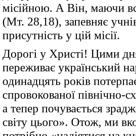
місійною. А Він, маючи вс
(Мт. 28,18), запевняє учн
присутність у цій місії.
Дорогі у Христі! Цими д
переживає український на
одинадцять років потерпає
спровокованої північно-с
а тепер почувається зрад
світу цього». Отож, ми вк
потрібно «надіятися на кня