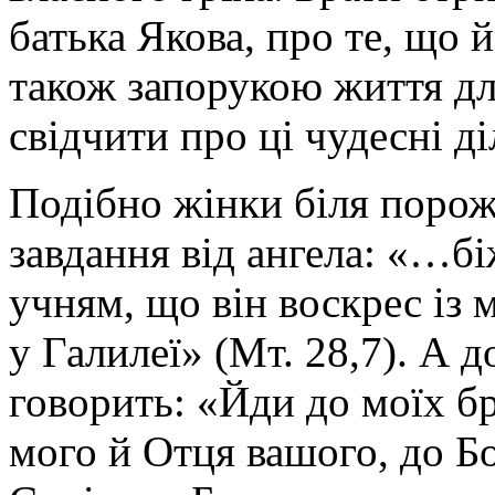
батька Якова, про те, що й
також запорукою життя дл
свідчити про ці чудесні ді
Подібно жінки біля поро
завдання від ангела:
«…біж
учням, що він воскрес із 
у Галилеї»
(Мт. 28,7). А 
говорить:
«Йди до моїх бра
мого й Отця вашого, до Б