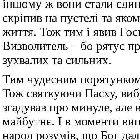
іншому ж вони стали єди
скріпив на пустелі та яко
життя. Тож тим і явив Гос
Визволитель – бо рятує п
зухвалих та сильних.
Тим чудесним порятунком 
Тож святкуючи Пасху, виб
згадував про минуле, але 
майбутнє. І в моменти вип
народ розумів, що Бог дал