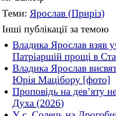
Теми:
Ярослав (Приріз)
Інші публікації за темою
Владика Ярослав взяв у
Патріаршій прощі в Ста
Владика Ярослав висвя
Юрія Мацібору [фото]
Проповідь на дев’яту н
Духа (2026)
У с. Солець на Дрогоби