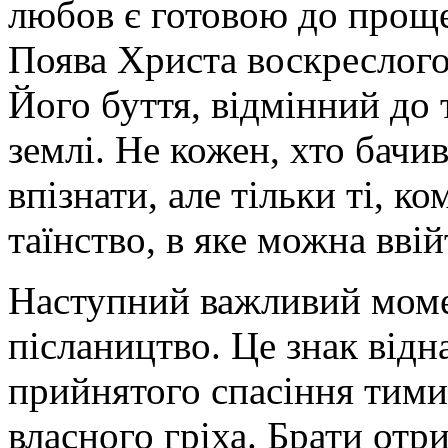
любов є готовою до проще
Поява Христа воскреслого
Його буття, відмінний до 
землі. Не кожен, хто бачи
впізнати, але тільки ті, к
таїнство, в яке можна ввій
Наступний важливий момен
післаництво.
Це знак відна
прийнятого спасіння тими
власного гріха. Брати отр