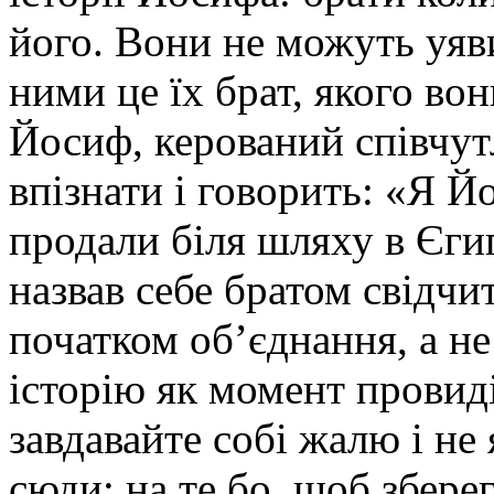
його. Вони не можуть уяви
ними це їх брат, якого вон
Йосиф, керований співчут
впізнати і говорить: «
Я Йо
продали біля шляху в Єги
назвав себе братом свідчи
початком об’єднання, а н
історію як момент провид
завдавайте собі жалю і не
сюди: на те бо, щоб збере