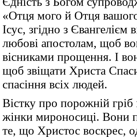
Єдність з Богом супровод
«Отця мого й Отця вашо
Ісус, згідно з Євангелієм 
любові апостолам, щоб во
вісниками прощення. І вон
щоб звіщати Христа Спаси
спасіння всіх людей.
Вістку про порожній гріб
жінки мироносиці. Вони п
те, що Христос воскрес, о