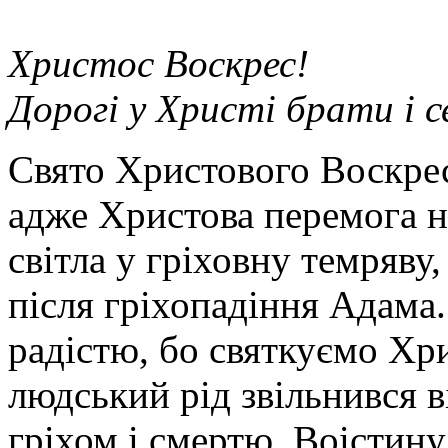
Христос Воскрес!
Дорогі у Христі брати і 
Свято Христового Воскрес
адже Христова перемога н
світла у гріховну темряву
після гріхопадіння Адама
радістю, бо святкуємо Хр
людський рід звільнився 
гріхом і смертю. Воістину