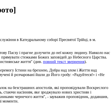
фото]
служіння в Катедральному соборі Пресвятої Трійці, в м.
тову Пасху і прагне долучити до неї кожну людину. Навколо нас
чи прямувати стежками Божих заповідей до Небесного Царства.
християнське життя" (див.
повний текст звернення
).
перемогу Істини на брехнею, Добра над злом і Життя над
учені й розчаровані йшли до Його гробу: «Радуйтеся!» і «Не
алок на безстрашних апостолів, які проповідували Воскреслого
ь, стаючи насінням, яке зроджувало нових християн і
ижниками чернечого життя", - зауважив проповідник, додавшив,
ші моменти.