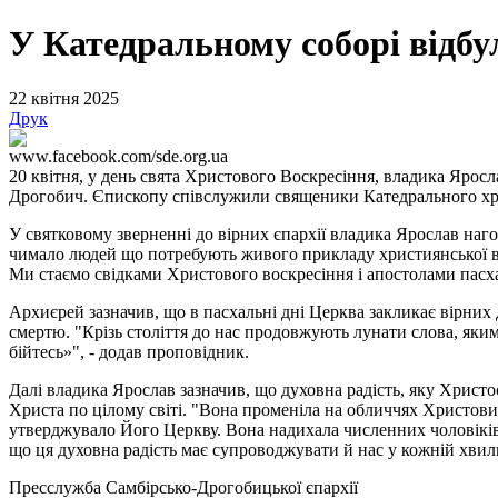
У Катедральному соборі відбу
22 квітня 2025
Друк
www.facebook.com/sde.org.ua
20 квітня, у день свята Христового Воскресіння, владика Ярос
Дрогобич. Єпископу співслужили священики Катедрального храм
У святковому зверненні до вірних єпархії владика Ярослав наг
чимало людей що потребують живого прикладу християнської ві
Ми стаємо свідками Христового воскресіння і апостолами пасхал
Архиєрей зазначив, що в пасхальні дні Церква закликає вірних 
смертю. "Крізь століття до нас продовжують лунати слова, яки
бійтесь»", - додав проповідник.
Далі владика Ярослав зазначив, що духовна радість, яку Христ
Христа по цілому світі. "Вона променіла на обличчях Христових
утверджувало Його Церкву. Вона надихала численних чоловіків
що ця духовна радість має супроводжувати й нас у кожній хви
Пресслужба Самбірсько-Дрогобицької єпархії