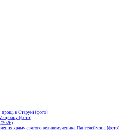
 прощі в Старуні [фото]
Мацібору [фото]
 (2026)
вячення храму святого великомученика Пантелеймона [фото]