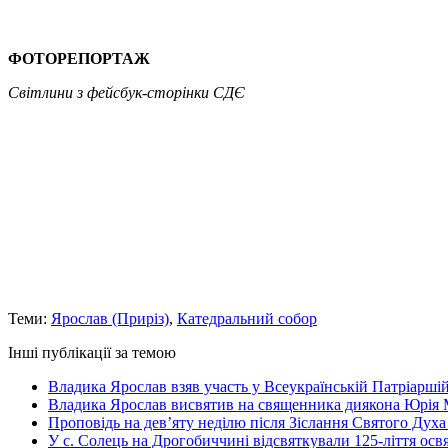
ФОТОРЕПОРТАЖ
Світлини з фейсбук-сторінки СДЄ
Теми:
Ярослав (Приріз)
,
Катедральний собор
Інші публікації за темою
Владика Ярослав взяв участь у Всеукраїнській Патріаршій
Владика Ярослав висвятив на священника диякона Юрія 
Проповідь на дев’яту неділю після Зіслання Святого Духа
У с. Солець на Дрогобиччині відсвяткували 125-ліття ос