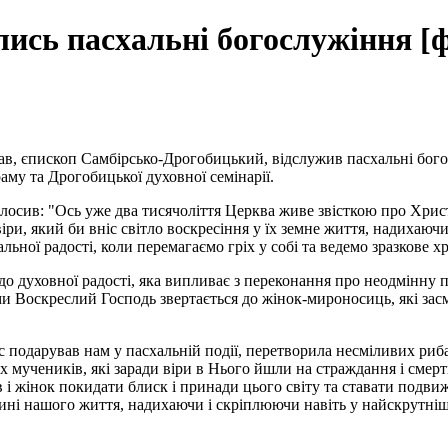
лись пасхальні богослужіння [
лав, єпископ Самбірсько-Дрогобицький, відслужив пасхальні бого
у та Дрогобицької духовної семінарії.
олосив: "Ось уже два тисячоліття Церква живе звісткою про Хрис
ри, який би вніс світло воскресіння у їх земне життя, надихаю
ьної радості, коли перемагаємо гріх у собі та ведемо зразкове 
до духовної радості, яка випливає з переконання про неодмінну 
ми Воскреслий Господь звертається до жінок-мироносиць, які засм
ос подарував нам у пасхальній події, перетворила несміливих риб
 мучеників, які заради віри в Нього йшли на страждання і смерт
 і жінок покидати блиск і принади цього світу та ставати подв
лині нашого життя, надихаючи і скріплюючи навіть у найскрутні