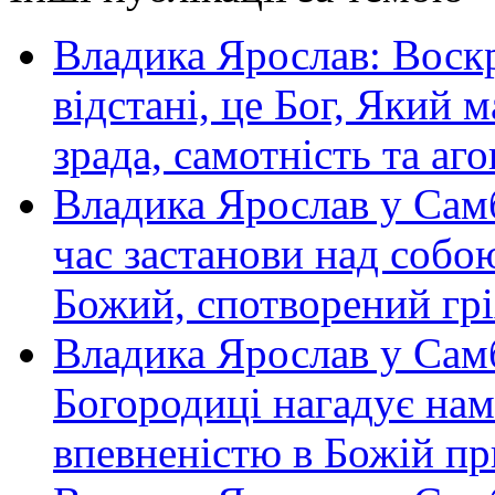
Владика Ярослав: Воскр
відстані, це Бог, Який м
зрада, самотність та аго
Владика Ярослав у Самб
час застанови над собою
Божий, спотворений грі
Владика Ярослав у Сам
Богородиці нагадує нам 
впевненістю в Божій пр