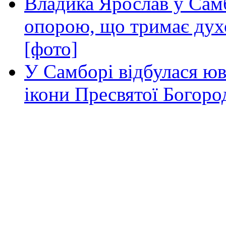
Владика Ярослав у Самб
опорою, що тримає дух
[фото]
У Самборі відбулася юв
ікони Пресвятої Богоро