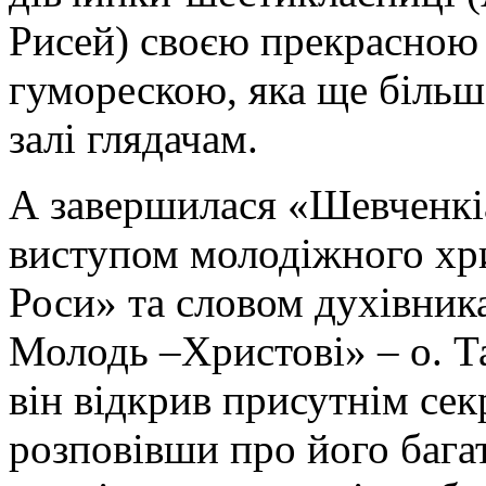
Рисей) своєю прекрасною
гуморескою, яка ще більш
залі глядачам.
А завершилася «Шевченкі
виступом молодіжного хри
Роси» та словом духівника
Молодь –Христові» – о. Та
він відкрив присутнім сек
розповівши про його багат