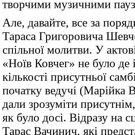
творчими музичними пау
Але, давайте, все за пор
Тараса Григоровича Шевче
спільної молитви. У актов
«Ноїв Ковчег» не було де і
кількості присутньої самб
початку ведучі (Марійка 
дали зрозуміти присутнім,
як було досі. Відразу на с
Тарас Вачинич, які предст