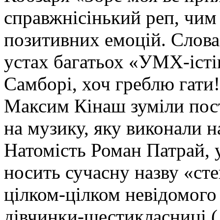
справжнісінький реп, чим
позитивних емоцій. Слова 
устах багатьох «УМХ-істів
Самборі, хоч греблю гати
Максим Кінаш зуміли пос
на музику, яку виконали н
Натомість Роман Патрай, 
носить сучасну назву «сте
цілком-цілком невідомого
дівчинки-шестикласниці 