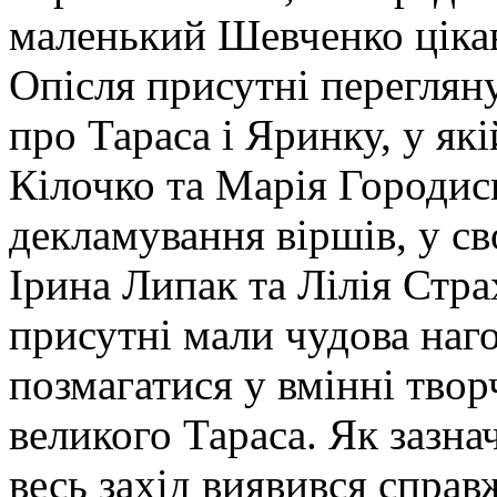
маленький Шевченко цікави
Опісля присутні переглян
про Тараса і Яринку, у як
Кілочко та Марія Городис
декламування віршів, у с
Ірина Липак та Лілія Стра
присутні мали чудова наг
позмагатися у вмінні твор
великого Тараса. Як зазна
весь захід виявився справ