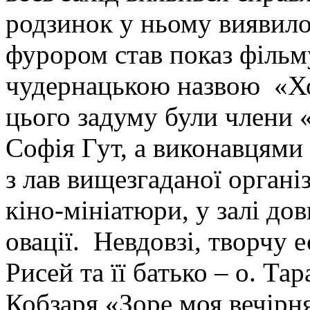
родзинок у ньому виявил
фурором став показ фільм
чудернацькою назвою «Х
цього задуму були члени
Софія Гут, а виконавцями 
з лав вищезгаданої організ
кіно-мініатюри, у залі дов
овації. Невдовзі, творчу 
Рисей та її батько – о. Тар
Кобзаря «Зоре моя вечірн