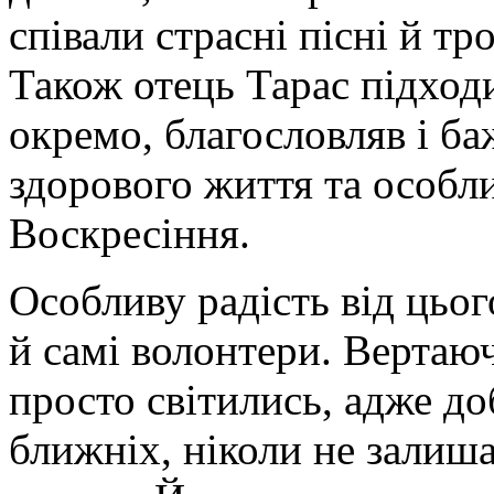
співали страсні пісні й т
Також отець Тарас підход
окремо, благословляв і б
здорового життя та особл
Воскресіння.
Особливу радість від цьо
й самі волонтери. Вертаюч
просто світились, адже до
ближніх, ніколи не залиш