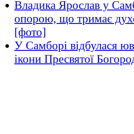
Владика Ярослав у Самб
опорою, що тримає дух
[фото]
У Самборі відбулася юв
ікони Пресвятої Богоро