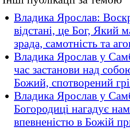
Владика Ярослав: Воскр
відстані, це Бог, Який м
зрада, самотність та аго
Владика Ярослав у Самб
час застанови над собою
Божий, спотворений грі
Владика Ярослав у Сам
Богородиці нагадує нам 
впевненістю в Божій пр