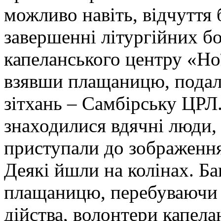
можливо навіть, відчуття
завершенні літургійних б
капеланського центру «Ної
взявши плащаницю, подали
зітхань – Самбірську ЦРЛ
знаходилися вдячні люди, 
приступали до зображення
Деякі йшли на колінах. Б
плащаницю, перебуваючи н
дійства, волонтери капел