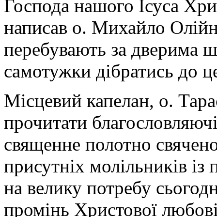
Господа нашого Ісуса Хри
написав о. Михайло Олійни
перебувають за дверима ш
самотужки дібратись до ц
Місцевий капелан, о. Тара
прочитати благословляючі
священне полотно свячен
присутніх молільників із
на велику потребу сьогод
промінь Христової любові 