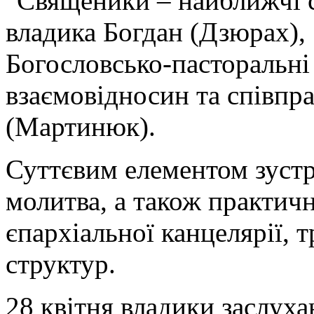
"Священики – найближчі с
владика Богдан (Дзюрах), 
Богословсько-пасторальні 
взаємовідносин та співпра
(Мартинюк).
Суттєвим елементом зустрі
молитва, а також практичн
єпархіальної канцелярії, 
структур.
28 квітня владики заслуха