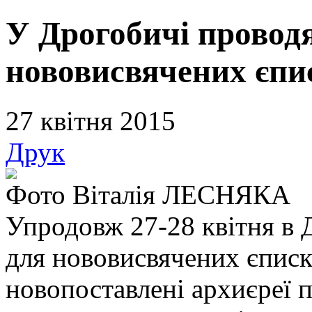
У Дрогобичі провод
нововисвячених єп
27 квітня 2015
Друк
Фото Віталія ЛЕСНЯКА
Упродовж 27-28 квітня в 
для нововисвячених єписко
новопоставлені архиєреї 