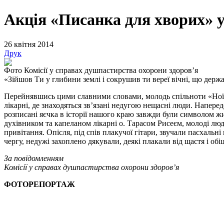
Акція «Писанка для хворих» у
26 квітня 2014
Друк
Фото Комісії у справах душпастирства охорони здоров’я
«Зійшов Ти у глибини землі і сокрушив ти вереї вічні, що держ
Перейнявшись цими славними словами, молодь спільноти «Ноїв К
лікарні, де знаходяться зв’язані недугою нещасні люди. Напере
розписані яєчка в історії нашого краю завжди були символом жит
духівником та капеланом лікарні о. Тарасом Рисеєм, молоді лю
привітання. Опісля, під спів плакучої гітари, звучали пасхаль
чергу, недужі захоплено дякували, деякі плакали від щастя і о
За повідомленням
Комісії у справах душпастирства охорони здоров’я
ФОТОРЕПОРТАЖ