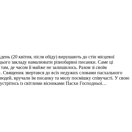
нь (20 квітня, після обіду) вирушають до стін місцевої
 цього закладу намалювати різнобарвні писанки. Саме ці
там, де часом її майже не залишилось. Разом зі своїм
!». Священик звертався до всіх недужих словами пасхального
 людей, вручали їм писанку та милу посмішку співучасті. У свою
аз зустрітись із світлими вісниками Пасхи Господньої…