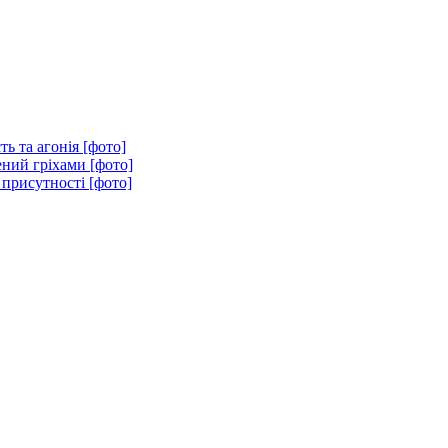
ть та агонія [фото]
ений гріхами [фото]
 присутності [фото]