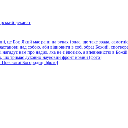
ірський деканат
і, це Бог, Який має рани на руках і знає, що таке зрада, самотніс
застанови над собою, аби відновити в собі образ Божий, спотвор
нагадує нам про надію, яка не є ілюзією, а впевненістю в Божій
ю, що тримає духовно-науковий фронт країни [фото]
 Пресвятої Богородиці [фото]