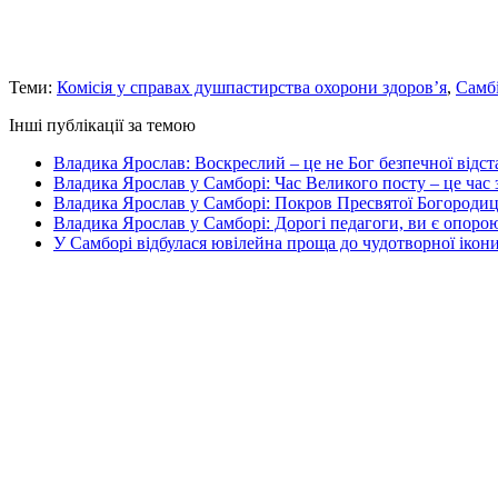
Теми:
Комісія у справах душпастирства охорони здоров’я
,
Самб
Інші публікації за темою
Владика Ярослав: Воскреслий – це не Бог безпечної відстан
Владика Ярослав у Самборі: Час Великого посту – це час 
Владика Ярослав у Самборі: Покров Пресвятої Богородиці 
Владика Ярослав у Самборі: Дорогі педагоги, ви є опоро
У Самборі відбулася ювілейна проща до чудотворної ікони