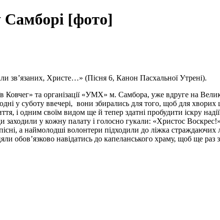
 Самборі [фото]
али зв’язаних, Христе…» (Пісня 6, Канон Пасхальної Утрені).
овчег» та організації «УМХ» м. Самбора, уже вдруге на Великде
додні у суботу ввечері, вони збирались для того, щоб для хворих
тя, і одним своїм видом ще й тепер здатні пробудити іскру надії 
ди заходили у кожну палату і голосно гукали: «Христос Воскрес
ні пісні, а наймолодші волонтери підходили до ліжка страждаючих
біцяли обов’язково навідатись до капеланського храму, щоб ще р