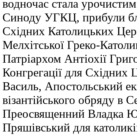
водночас стала урочисти
Синоду УГКЦ, прибули бл
Східних Католицьких Цер
Мелхітської Греко-Католиц
Патріархом Антіохії Григо
Конгрегації для Східних
Василь, Апостольський ек
візантійського обряду в С
Преосвященний Владка Ю
Пряшівський для католикі