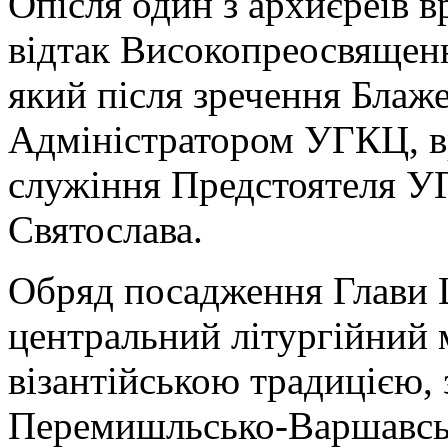
Опісля один з архиєреїв 
відтак Високопреосвященн
який після зречення Бла
Адміністратором УГКЦ, вр
служіння Предстоятеля У
Святослава.
Обряд посадження Глави Ц
центральний літургійний м
візантійською традицією,
Перемишльсько-Варшавськ