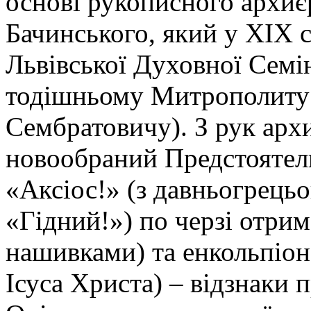
основі рукописного архиє
Бачинського, який у ХІХ с
Львівської Духовної Семін
тодішньому Митрополиту
Сембратовичу). З рук ар
новообраний Предстоятель
«Аксіос!» (з давньогрець
«Гідний!») по черзі отрим
нашивками) та енкольпіон
Ісуса Христа) – відзнаки 