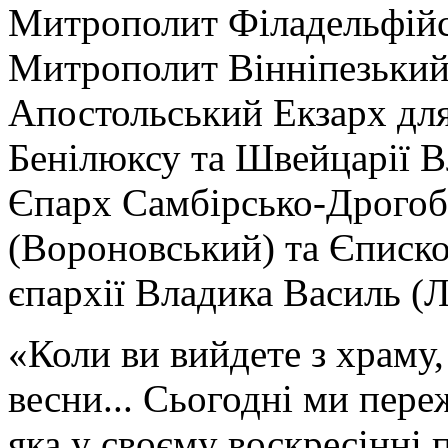
Митрополит Філадельфійс
Митрополит Вінніпезький 
Апостольський Екзарх для
Бенілюксу та Швейцарії 
Єпарх Самбірсько-Дрого
(Вороновський) та Єписк
єпархії Владика Василь (Л
«Коли ви вийдете з храму
весни... Сьогодні ми пер
яка у своєму воскресінні