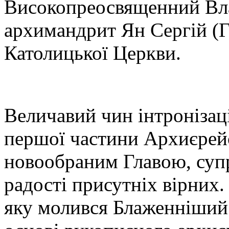
Високопреосвященний Влад
архимандрит Ян Сергій (Га
Католицької Церкви.
Величавий чин інтронізаці
першої частини Архиєрейс
новообраним Главою, су
радості присутніх вірних.
яку молився Блаженніший 