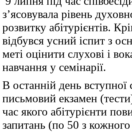
9 липня під час співбесід
з’ясовувала рівень духовн
розвитку абітурієнтів. Крі
відбувся усний іспит з осн
меті оцінити слухові і во
навчання у семінарії.
В останній день вступної с
письмовий екзамен (тести) 
час якого абітурієнти пови
запитань (по 50 з кожного