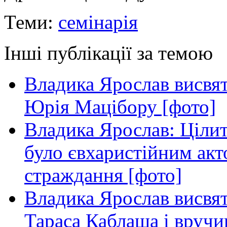
Теми:
семінарія
Інші публікації за темою
Владика Ярослав висвя
Юрія Мацібору [фото]
Владика Ярослав: Ціли
було євхаристійним акт
страждання [фото]
Владика Ярослав висвя
Тараса Каблаша і вручи