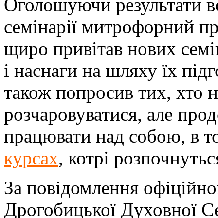
Оголошуючи результати вс
семінарії митрофорний п
щиро привітав нових семін
і наснаги на шляху їх під
також попросив тих, хто 
розчаровуватися, але про
працювати над собою, в то
курсах
, котрі розпочнутьс
За повідомлення офіційно
Дрогобицької Духовної Се