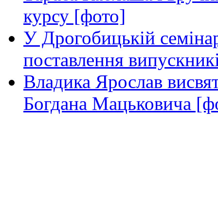
курсу [фото]
У Дрогобицькій семінар
поставлення випускникі
Владика Ярослав висвя
Богдана Мацьковича [ф