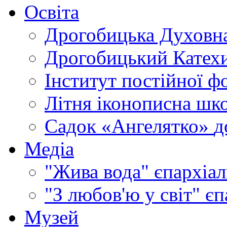
Освіта
Дрогобицька Духовна
Дрогобицький Катехи
Інститут постійної ф
Літня іконописна шк
Садок «Ангелятко»
д
Медіа
"Жива вода"
єпархіал
"З любов'ю у світ"
єп
Музей