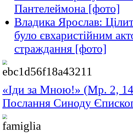
Пантелеймона [фото]
Владика Ярослав: Ціли
було євхаристійним акт
страждання [фото]
«Іди за Мною!» (Мр. 2, 14
Послання Синоду Єписко