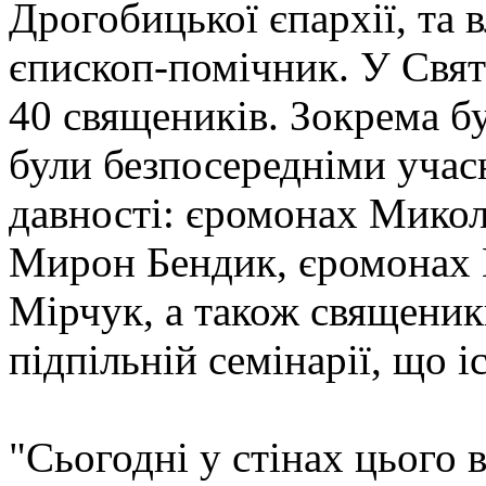
Дрогобицької єпархії, та 
єпископ-помічник. У Святі
40 священиків. Зокрема б
були безпосередніми учас
давності: єромонах Микола
Мирон Бендик, єромонах 
Мірчук, а також священики
підпільній семінарії, що і
"Сьогодні у стінах цього 