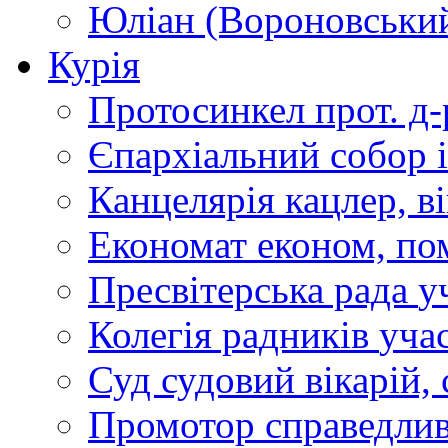
Юліан (Вороновськи
Курія
Протосинкел
прот. д
Єпархіальний собор
Канцелярія
кацлер, в
Економат
економ, по
Пресвітерська рада
у
Колегія радників
учас
Суд
судовий вікарій, с
Промотор справедлив