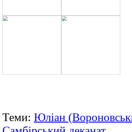
Теми:
Юліан (Вороновськ
Самбірський деканат