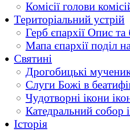
Комісії
голови комісі
Територіальний устрій
Герб єпархії
Опис та 
Мапа єпархії
поділ н
Святині
Дрогобицькі мучени
Слуги Божі
в беатиф
Чудотворні ікони
іко
Катедральний собор
Історія