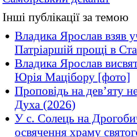
Інші публікації за темою
Владика Ярослав взяв у
Патріаршій прощі в Ста
Владика Ярослав висвя
Юрія Мацібору [фото]
Проповідь на дев’яту н
Духа (2026)
У с. Солець на Дрогоби
освячення храму свято