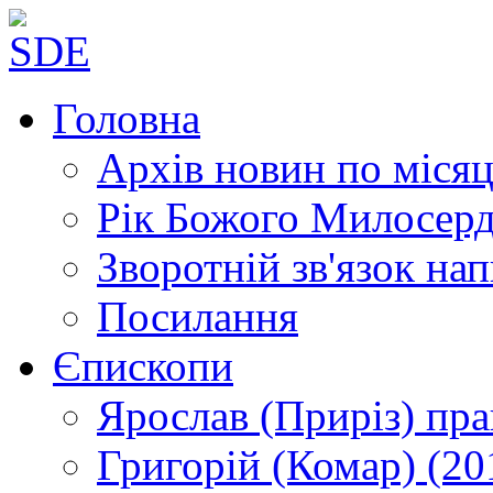
Головна
Архів новин
по місяц
Рік Божого Милосер
Зворотній зв'язок
нап
Посилання
Єпископи
Ярослав (Приріз)
пра
Григорій (Комар)
(20