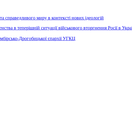
а справедливого миру в контексті нових ідеологій
ства в теперішній ситуації військового вторгнення Росії в Укра
Самбірсько-Дрогобицької єпархії УГКЦ