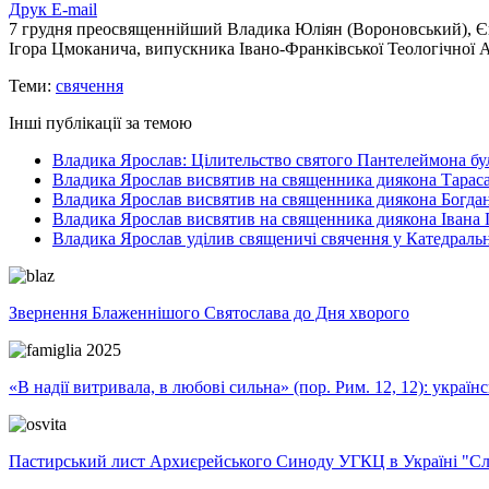
Друк
E-mail
7 грудня преосвященнійший Владика Юліян (Вороновський), Єп
Ігора Цмоканича, випускника Івано-Франківської Теологічної А
Теми:
свячення
Інші публікації за темою
Владика Ярослав: Цілительство святого Пантелеймона бу
Владика Ярослав висвятив на священника диякона Тараса
Владика Ярослав висвятив на священника диякона Богда
Владика Ярослав висвятив на священника диякона Івана 
Владика Ярослав уділив священичі свячення у Катедральн
Звернення Блаженнішого Святослава до Дня хворого
«В надії витривала, в любові сильна» (пор. Рим. 12, 12): укра
Пастирський лист Архиєрейського Синоду УГКЦ в Україні "Сло