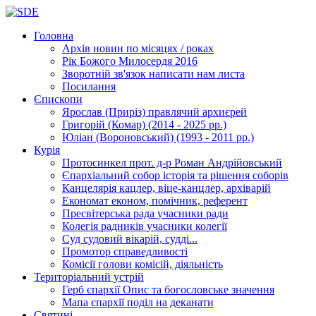
Головна
Архів новин
по місяцях / роках
Рік Божого Милосердя
2016
Зворотній зв'язок
написати нам листа
Посилання
Єпископи
Ярослав (Приріз)
правлячий архиєрей
Григорій (Комар)
(2014 - 2025 рр.)
Юліан (Вороновський)
(1993 - 2011 рр.)
Курія
Протосинкел
прот. д-р Роман Андрійовський
Єпархіальний собор
історія та рішення соборів
Канцелярія
кацлер, віце-канцлер, архіварій
Економат
економ, помічник, референт
Пресвітерська рада
учасники ради
Колегія радників
учасники колегії
Суд
судовий вікарій, судді...
Промотор справедливості
Комісії
голови комісій, діяльність
Територіальний устрій
Герб єпархії
Опис та богословське значення
Мапа єпархії
поділ на деканати
Святині