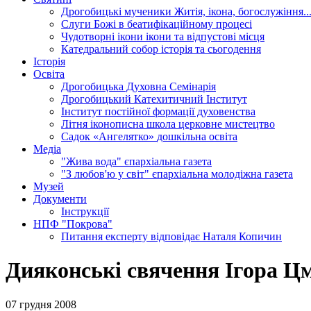
Дрогобицькі мученики
Житія, ікона, богослужіння..
Слуги Божі
в беатифікаційному процесі
Чудотворні ікони
ікони та відпустові місця
Катедральний собор
історія та сьогодення
Історія
Освіта
Дрогобицька Духовна Семінарія
Дрогобицький Катехитичний Інститут
Інститут постійної формації духовенства
Літня іконописна школа
церковне мистецтво
Садок «Ангелятко»
дошкільна освіта
Медіа
"Жива вода"
єпархіальна газета
"З любов'ю у світ"
єпархіальна молодіжна газета
Музей
Документи
Інструкції
НПФ "Покрова"
Питання експерту
відповідає Наталя Копичин
Дияконські свячення Ігора Ц
07 грудня 2008