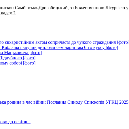
ископ Самбірсько-Дрогобицький, за Божественною Літургією у 
кадемії.
ло євхаристійним актом сопричастя до чужого страждання [фото
 Каблаша і вручив дипломи семінаристам 6-го курсу [фото]
на Мацьковича [фото]
Підлубного [фото]
ому соборі [фото]
їнська родина в час війни: Послання Синоду Єпископів УГКЦ 2025
во до освітян"