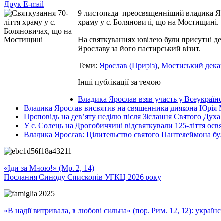
Друк
E-mail
9 листопада преосвященніший владика Яро
храму у с. Боляновичі, що на Мостищині.
На святкуваннях ювілею були присутні де
Ярославу за його пастирський візит.
Теми:
Ярослав (Приріз)
,
Мостиський дека
Інші публікації за темою
Владика Ярослав взяв участь у Всеукраїнс
Владика Ярослав висвятив на священника диякона Юрія 
Проповідь на дев’яту неділю після Зіслання Святого Духа
У с. Солець на Дрогобиччині відсвяткували 125-ліття ос
Владика Ярослав: Цілительство святого Пантелеймона бу
«Іди за Мною!» (Мр. 2, 14)
Послання Синоду Єпископів УГКЦ 2026 року
«В надії витривала, в любові сильна» (пор. Рим. 12, 12): укра