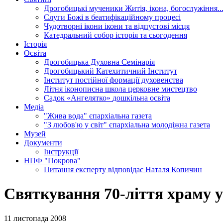
Дрогобицькі мученики
Житія, ікона, богослужіння..
Слуги Божі
в беатифікаційному процесі
Чудотворні ікони
ікони та відпустові місця
Катедральний собор
історія та сьогодення
Історія
Освіта
Дрогобицька Духовна Семінарія
Дрогобицький Катехитичний Інститут
Інститут постійної формації духовенства
Літня іконописна школа
церковне мистецтво
Садок «Ангелятко»
дошкільна освіта
Медіа
"Жива вода"
єпархіальна газета
"З любов'ю у світ"
єпархіальна молодіжна газета
Музей
Документи
Інструкції
НПФ "Покрова"
Питання експерту
відповідає Наталя Копичин
Святкування 70-ліття храму у
11 листопада 2008