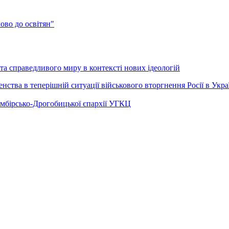
во до освітян"
а справедливого миру в контексті нових ідеологій
ства в теперішній ситуації військового вторгнення Росії в Укра
Самбірсько-Дрогобицької єпархії УГКЦ