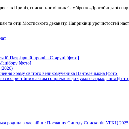
слав Приріз, єпископ-помічник Самбірсько-Дрогобицької єпархії
кан та отці Мостиського деканату. Наприкінці урочистостей нас
нат
ькій Патріаршій прощі в Старуні [фото]
Мацібору [фото]
 (2026)
вячення храму святого великомученика Пантелеймона [фото]
ло євхаристійним актом сопричастя до чужого страждання [фото
їнська родина в час війни: Послання Синоду Єпископів УГКЦ 2025