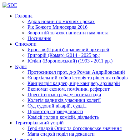
Головна
Архів новин
по місяцях / роках
Рік Божого Милосердя
2016
Зворотній зв'язок
написати нам листа
Посилання
Єпископи
Ярослав (Приріз)
правлячий архиєрей
Григорій (Комар)
(2014 - 2025 рр.)
Юліан (Вороновський)
(1993 - 2011 рр.)
Курія
Протосинкел
прот. д-р Роман Андрійовський
Єпархіальний собор
історія та рішення соборів
Канцелярія
кацлер, віце-канцлер, архіварій
Економат
економ, помічник, референт
Пресвітерська рада
учасники ради
Колегія радників
учасники колегії
Суд
судовий вікарій, судді...
Промотор справедливості
Комісії
голови комісій, діяльність
Територіальний устрій
Герб єпархії
Опис та богословське значення
Мапа єпархії
поділ на деканати
Святині