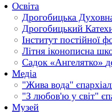
Освіта
Дрогобицька Духовна
Дрогобицький Катехи
Інститут постійної ф
Літня іконописна шк
Садок «Ангелятко»
д
Медіа
"Жива вода"
єпархіал
"З любов'ю у світ"
єп
Музей