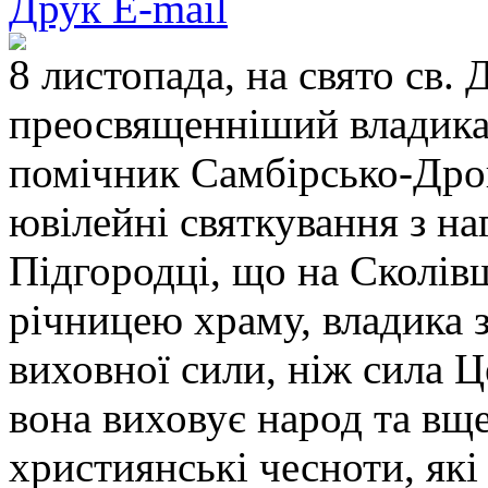
Друк
E-mail
8 листопада, на свято св.
преосвященніший владика
помічник Самбірсько-Дрог
ювілейні святкування з на
Підгородці, що на Сколів
річницею храму, владика 
виховної сили, ніж сила Ц
вона виховує народ та вщ
християнські чесноти, які 