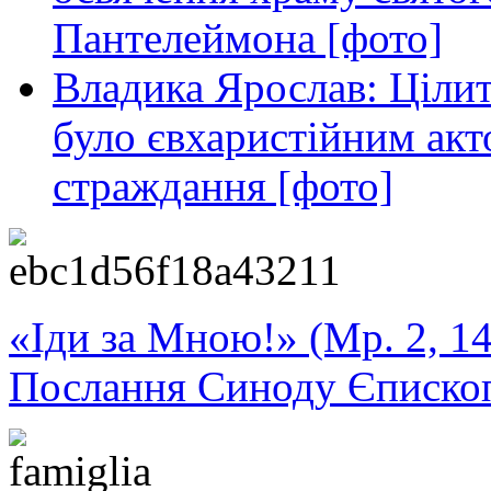
Пантелеймона [фото]
Владика Ярослав: Ціли
було євхаристійним акт
страждання [фото]
«Іди за Мною!» (Мр. 2, 14
Послання Синоду Єписко