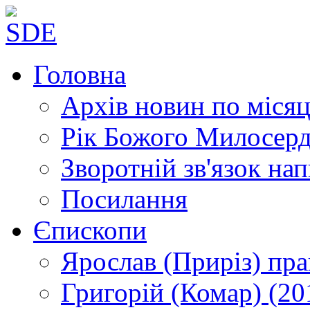
Головна
Архів новин
по місяц
Рік Божого Милосер
Зворотній зв'язок
нап
Посилання
Єпископи
Ярослав (Приріз)
пра
Григорій (Комар)
(20