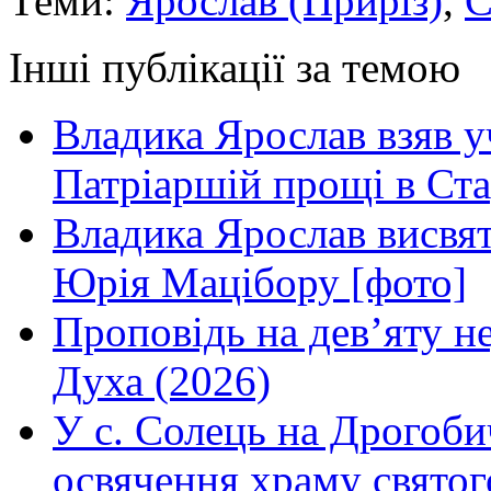
Теми:
Ярослав (Приріз)
,
С
Інші публікації за темою
Владика Ярослав взяв у
Патріаршій прощі в Ста
Владика Ярослав висвя
Юрія Мацібору [фото]
Проповідь на дев’яту н
Духа (2026)
У с. Солець на Дрогоби
освячення храму свято