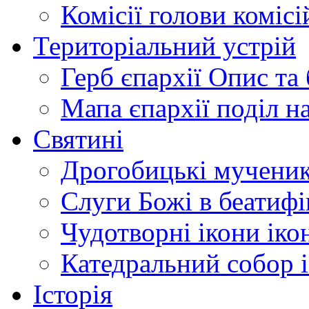
Комісії
голови комісі
Територіальний устрій
Герб єпархії
Опис та 
Мапа єпархії
поділ н
Святині
Дрогобицькі мучени
Слуги Божі
в беатиф
Чудотворні ікони
іко
Катедральний собор
Історія