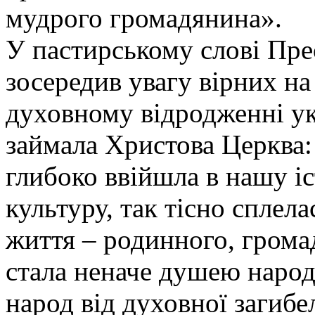
мудрого громадянина».
У пастирському слові Пр
зосередив увагу вірних на
духовному відродженні ук
займала Христова Церква:
глибоко ввійшла в нашу іс
культуру, так тісно сплел
життя – родинного, грома
стала неначе душею народ
народ від духовної загибел