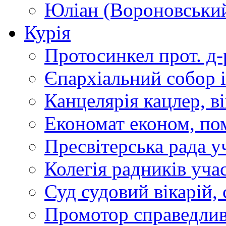
Юліан (Вороновськи
Курія
Протосинкел
прот. д
Єпархіальний собор
Канцелярія
кацлер, в
Економат
економ, по
Пресвітерська рада
у
Колегія радників
учас
Суд
судовий вікарій, с
Промотор справедлив