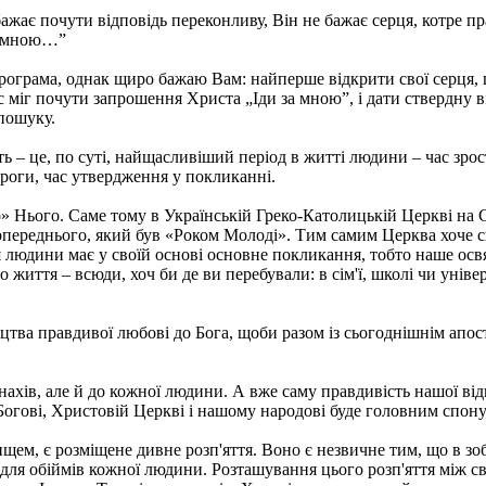
жає почути відповідь переконливу, Він не бажає серця, котре пр
за мною…”
 програма, однак щиро бажаю Вам: найперше відкрити свої серця,
 міг почути запрошення Христа „Іди за мною”, і дати ствердну в
пошуку.
ь – це, по суті, найщасливіший період в житті людини – час зрос
ороги, час утвердження у покликанні.
о» Нього. Саме тому в Українській Греко-Католицькій Церкві на
опереднього, який був «Роком Молоді». Тим самим Церква хоче с
я людини має у своїй основі основне покликання, тобто наше освя
 життя – всюди, хоч би де ви перебували: в сім'ї, школі чи універ
доцтва правдивої любові до Бога, щоби разом із сьогоднішнім ап
ахів, але й до кожної людини. А вже саму правдивість нашої від
 Богові, Христовій Церкві і нашому народові буде головним спон
илищем, є розміщене дивне розп'яття. Воно є незвичне тим, що в 
ті для обіймів кожної людини. Розташування цього розп'яття між 