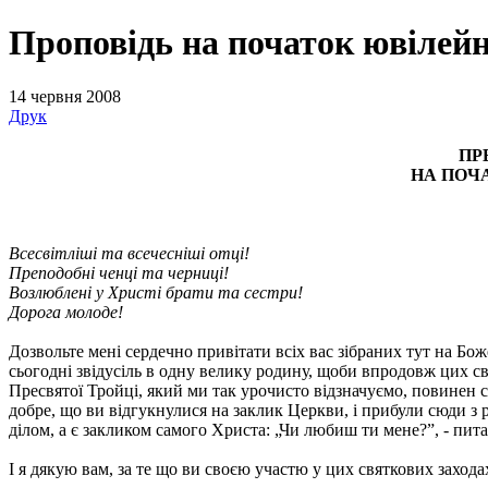
Проповідь на початок ювілейн
14 червня 2008
Друк
ПР
НА ПОЧА
Всесвітліші та всечесніші отці!
Преподобні ченці та черниці!
Возлюблені у Христі брати та сестри!
Дорога молоде!
Дозвольте мені сердечно привітати всіх вас зібраних тут на Бож
сьогодні звідусіль в одну велику родину, щоби впродовж цих св
Пресвятої Тройці, який ми так урочисто відзначуємо, повинен 
добре, що ви відгукнулися на заклик Церкви, і прибули сюди з рі
ділом, а є закликом самого Христа: „Чи любиш ти мене?”, - пита
І я дякую вам, за те що ви своєю участю у цих святкових захода