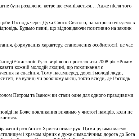
агне бути розділене, котре ще сумнівається… Адже після того
 щоби Господь через Духа Свого Святого, на котрого очікуємо в
ідповідь. Будьмо певні, що відповідаючи позитивно на заклик
тання, формування характеру, становлення особистості, це час
 Синоді Єпископів було вирішено проголосити 2008 рік «Роком
казати кожній молодій людині, що покликання є
чення та спасіння. Тому насамперед, дорогі молоді люди,
ситеті, на вулиці чи робочому місці, тобто всюди, де Господь
остолом Петром та Іваном ви стали одне для одного правдивими
повіді на Боже покликання виявимо у чистоті намірів, коли не
уканням.
зображенні розп'ятого Христа немає рук. Цими руками маємо
святилищем і храмом вірних є дуже символічним: дорога до Бога