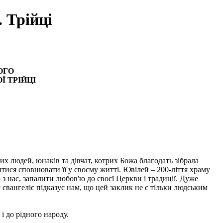
 Трійці
ОГО
Ї ТРІЙЦІ
их людей, юнаків та дівчат, котрих Божа благодать зібрала
тися сповнювати її у своєму житті. Ювілей – 200-ліття храму
з нас, запалити любов'ю до своєї Церкви і традиції. Дуже
є євангеліє підказує нам, що цей заклик не є тільки людським
і до рідного народу.