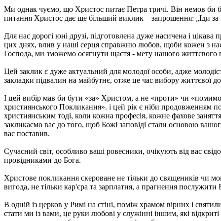
Ми однак чуємо, що Христос питає Петра тричі. Він немов би ба
питання Христос дає ще більший виклик – запрошення: „Іди 
Для нас дорогі юні друзі, підготовлена дуже насичена і цікава
цих днях, влив у наші серця справжню любов, щоби кожен з нас
Господа, ми зможемо осягнути щастя - мету нашого життєвого 
Цей заклик є дуже актуальний для молодої особи, адже молодіст
закладки підвалин на майбутнє, отже це час вибору життєвої д
І цей вибір мав би бути «за» Христом, а не «проти» чи «помим
християнського Покликання». і цей рік є ніби продовженням п
християнським тоді, коли кожна професія, кожне фахове занятт
закликаємо вас до того, щоб Божі заповіді стали основою вашого
вас поставив.
Сучасний світ, особливо ваші ровесники, очікують від вас сві
провідниками до Бога.
Христове покликання скероване не тільки до священиків чи мон
вигода, не тільки кар'єра та зарплатня, а прагнення послужити
В одній із церков у Римі на стіні, поміж храмом вірних і свят
стати ми із вами, це руки любові у служінні іншим, які відкри