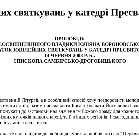
их святкувань у катедрі Пресв.
ПРОПОВІДЬ
ЕОСВЯЩЕННІШОГО ВЛАДИКИ ЮЛІЯНА ВОРОНОВСЬК
ТОК ЮВІЛЕЙНИХ СВЯТКУВАНЬ У КАТЕДРІ ПРЕСВЯТО
14 ЧЕРВНЯ 2008 Р. Б.,
ЄПИСКОПА САМБІРСЬКО-ДРОГОБИЦЬКОГО
ественній Літургії, а в особливий спосіб хочу поздоровити молод
яточних днів, разом прославляти Бога, пізнавати Його волю і вчи
спонукати до застанови над значенням Божого храму для кожного 
зних куточків нашої єпархії, та й з інших регіонів. І сьогоднішн
є Ісус апостола Петра.
х даєте свою відповідь любові до Христа, любові до своєї Церкви 