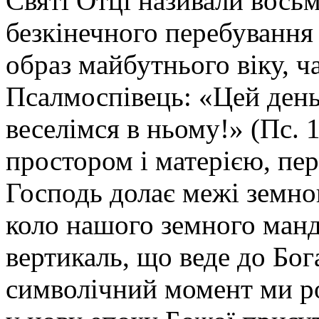
Святі Отці називали вось
безкінечного перебування 
образ майбутнього віку, ча
Псалмоспівець: «Цей день
веселімся в ньому!» (Пс. 
простором і матерією, пе
Господь долає межі земног
коло нашого земного манд
вертикаль, що веде до Бог
символічний момент ми ро