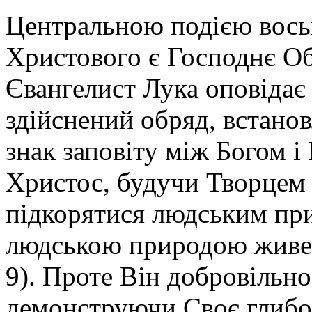
Центральною подією восьм
Христового є Господнє Обр
Євангелист Лука оповідає
здійснений обряд, встанов
знак заповіту між Богом і 
Христос, будучи Творцем 
підкорятися людським при
людською природою живе в
9). Проте Він добровільно
демонструючи Своє глибок