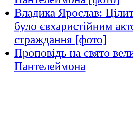
Владика Ярослав: Ціли
було євхаристійним акт
страждання [фото]
Проповідь на свято вел
Пантелеймона