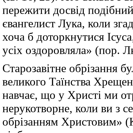
пережити досвід подібний
євангелист Лука, коли згад
хоча б доторкнутися Ісуса
усіх оздоровляла» (пор. Лк
Старозавітне обрізання б
великого Таїнства Хрещен
навчає, що у Христі ми о
нерукотворне, коли ви з с
обрізанням Христовим» (Ко