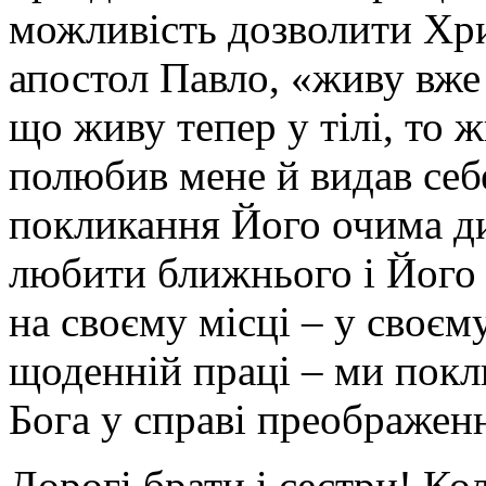
можливість дозволити Хри
апостол Павло, «живу вже 
що живу тепер у тілі, то 
полюбив мене й видав себе 
покликання Його очима ди
любити ближнього і Його
на своєму місці – у своєм
щоденній праці – ми покл
Бога у справі преображенн
Дорогі брати і сестри! Ко