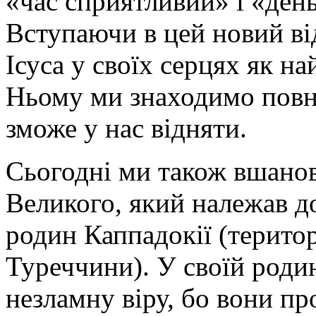
«час сприятливий» і «день 
Вступаючи в цей новий від
Ісуса у своїх серцях як н
Ньому ми знаходимо повно
зможе у нас відняти.
Сьогодні ми також вшанов
Великого, який належав до
родин Каппадокії (територ
Туреччини). У своїй родин
незламну віру, бо вони п