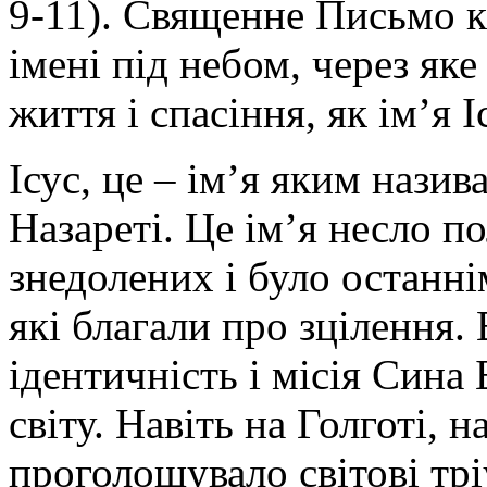
9-11). Священне Письмо к
імені під небом, через як
життя і спасіння, як ім’я Іс
Ісус, це – ім’я яким назив
Назареті. Це ім’я несло по
знедолених і було останні
які благали про зцілення
ідентичність і місія Сина
світу. Навіть на Голготі, 
проголошувало світові тр