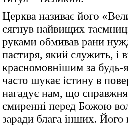
Церква називає його «Вел
сягнув найвищих таємниць
руками обмивав рани нуж
пастиря, який служить, і 
красномовнішим за будь-як
часто шукає істину в пове
нагадує нам, що справжн
смиренні перед Божою вол
заради блага інших. Його 