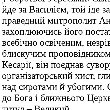
йде за Василієм, той іде 
праведний митрополит А
захоплюючись його постат
всебічно освіченим, незр
блискучим проповідником
Кесарії, він поєднав сувор
організаторський хист, гл
над сиротами й убогими.
до Бога і ближнього Церкв
титул – Великий.