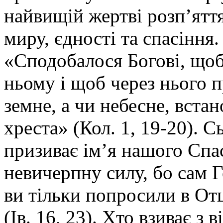
найвищій жертві розп’ятт
миру, єдності та спасіння
«Сподобалося Богові, щоб
ньому і щоб через нього 
земне, а чи небесне, вст
хреста» (Кол. 1, 19-20). 
призиває ім’я нашого Спа
невичерпну силу, бо сам Г
ви тільки попросили в Отц
(Ів. 16, 23). Хто взиває з 