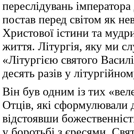
переслідувань імператора
постав перед світом як н
Христової істини та мудр
життя. Літургія, яку ми с
«Літургією святого Василі
десять разів у літургійном
Він був одним із тих «вел
Отців, які сформулювали 
відстоявши божественніст
у боротьбі з єресями. Свя