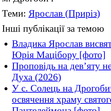
Теми:
Ярослав (Приріз)
Інші публікації за темою
Владика Ярослав висвя
Юрія Мацібору [фото]
Проповідь на дев’яту н
Духа (2026)
У с. Солець на Дрогоби
освячення храму свято
Пантелеймона [фото]