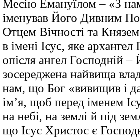
Месію Емануїлом – «З нами
іменував Його Дивним По
Отцем Вічності та Князем 
в імені Ісус, яке архангел 
опісля ангел Господній – 
зосереджена найвища влад
нам, що Бог «вивищив і да
ім’я, щоб перед іменем Іс
на небі, на землі й під зе
що Ісус Христос є Господь