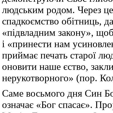
людським родом. Через це
спадкоємство обітниць, д
«підвладним закону», щоб
і «принести нам усиновленн
приймає печать старої л
оновити наше єство, закл
нерукотворного» (пор. Кол.
Саме восьмого дня Син Бо
означає «Бог спасає». Про