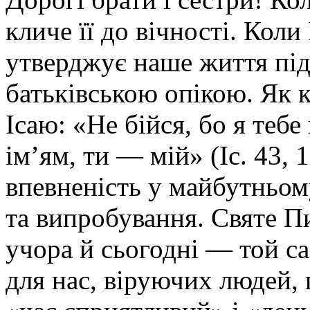
кличе її до вічності. Коли
утверджує наше життя під
батьківською опікою. Як 
Ісаю: «Не бійся, бо я теб
ім’ям, ти — мій» (Іс. 43, 
впевненість у майбутньому
та випробування. Святе П
учора й сьогодні — той са
для нас, віруючих людей, 