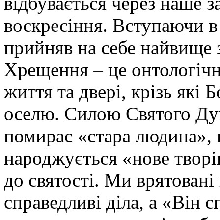
відбувається через наше з
воскресіння. Вступаючи в 
прийняв на себе найвище 
Хрещення – це онтологіч
життя та двері, крізь які
оселю. Силою Святого Дух
помирає «стара людина», 
народжується «нове творін
до святості. Ми врятовані 
справедливі діла, а «Він с