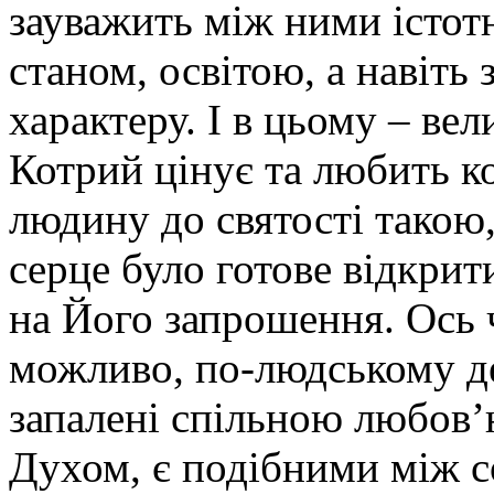
зауважить між ними істот
станом, освітою, а навіть
характеру. І в цьому – ве
Котрий цінує та любить к
людину до святості такою,
серце було готове відкрит
на Його запрошення. Ось ч
можливо, по-людському де
запалені спільною любов’
Духом, є подібними між с