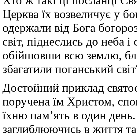
Хто ж такі ці посланці Свя
Церква їх возвеличує у б
одержали від Бога богороз
світ, піднеслись до неба 
обійшовши всю землю, бл
збагатили поганський світ
Достойний приклад святост
поручена їм Христом, спо
їхню пам’ять в один день.
заглиблюючись в життя та