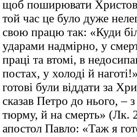
щоб поширювати Христову
той час це було дуже нел
свою працю так: «Куди бі
ударами надмірно, у смер
праці та втомі, в недосипан
постах, у холоді й наготі!»
готові були віддати за Хр
сказав Петро до нього, – з
тюрму, й на смерть» (Лк. 2
апостол Павло: «Таж я гот