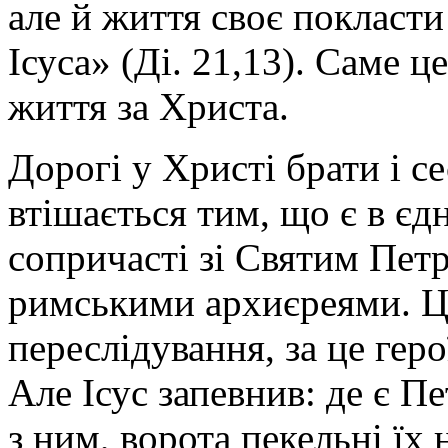
але й життя своє покласти
Ісуса» (Ді. 21,13). Саме ц
життя за Христа.
Дорогі у Христі брати і с
втішається тим, що є в єдн
сопричасті зі Святим Пет
римськими архиєреями. Ц
переслідування, за це геро
Але Ісус запевнив: де є Пе
з ним, ворота пекельні їх 