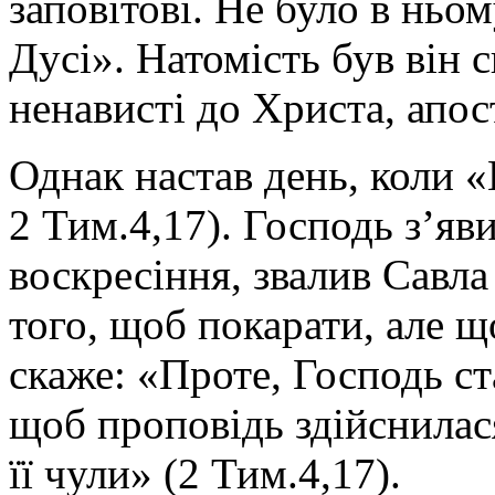
заповітові. Не було в ньом
Дусі». Натомість був він 
ненависті до Христа, апос
Однак настав день, коли «
2 Тим.4,17). Господь з’яви
воскресіння, звалив Савла
того, щоб покарати, але щ
скаже: «Проте, Господь ст
щоб проповідь здійснилас
її чули» (2 Тим.4,17).