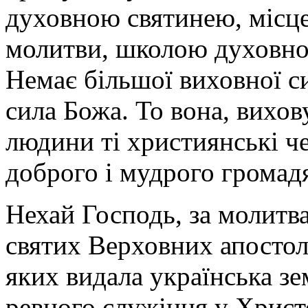
духовною святинею, місц
молитви, школою духовної 
Немає більшої виховної си
сила Божа. То вона, вихо
людини ті християнські че
доброго і мудрого громад
Нехай Господь, за молитв
святих Верховних апостолі
яких видала українська зе
ревного служіння у Христ