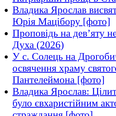
Владика Ярослав висвя
Юрія Мацібору [фото]
Проповідь на дев’яту н
Духа (2026)
У с. Солець на Дрогоби
освячення храму свято
Пантелеймона [фото]
Владика Ярослав: Ціли
було євхаристійним акт
страждання [фото]