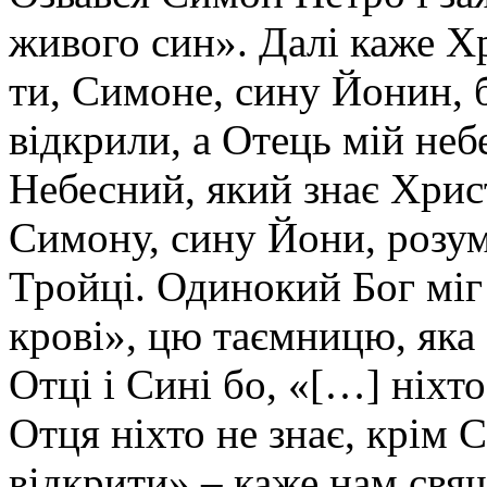
живого син». Далі каже 
ти, Симоне, сину Йонин, бо
відкрили, а Отець мій не
Небесний, який знає Христ
Симону, сину Йони, розум
Тройці. Одинокий Бог міг 
крові», цю таємницю, яка 
Отці і Сині бо, «[…] ніхто
Отця ніхто не знає, крім 
відкрити» – каже нам свя