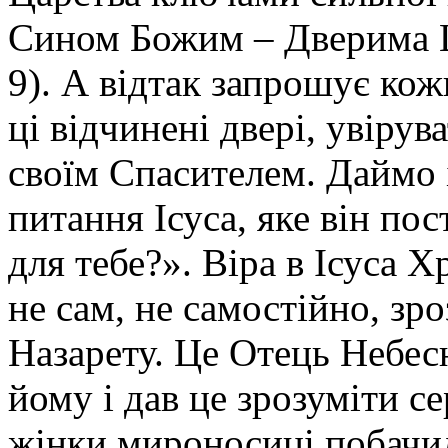
Сином Божим – Дверима Ца
9). А відтак запрошує кож
ці відчинені двері, увірув
своїм Спасителем. Даймо і
питання Ісуса, яке він по
для тебе?». Віра в Ісуса Х
не сам, не самостійно, зро
Назарету. Це Отець Небесн
йому і дав це зрозуміти се
жінки мироносиці побачи