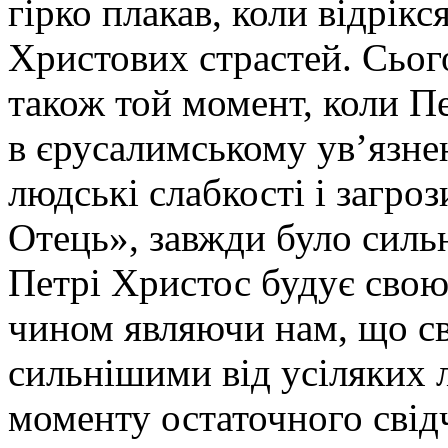
гірко плакав, коли відрікс
Христових страстей. Сьог
також той момент, коли Пе
в єрусалимському ув’язнен
людські слабкості і загроз
Отець», завжди було сильн
Петрі Христос будує свою
чином являючи нам, що св
сильнішими від усіляких 
моменту остаточного свід