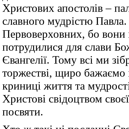
Христових апостолів – па
славного мудрістю Павла. 
Первоверховних, бо вони 
потрудилися для слави Бож
Євангелії. Тому всі ми зіб
торжестві, щиро бажаємо п
криниці життя та мудрості
Христові свідоцтвом своєї
посвяти.