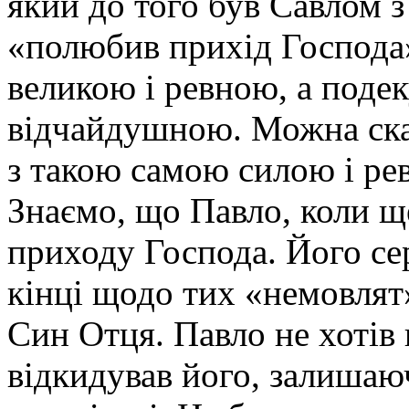
який до того був Савлом з 
«полюбив прихід Господа
великою і ревною, а поде
відчайдушною. Можна ска
з такою самою силою і рев
Знаємо, що Павло, коли щ
приходу Господа. Його се
кінці щодо тих «немовлят
Син Отця. Павло не хотів 
відкидував його, залиша