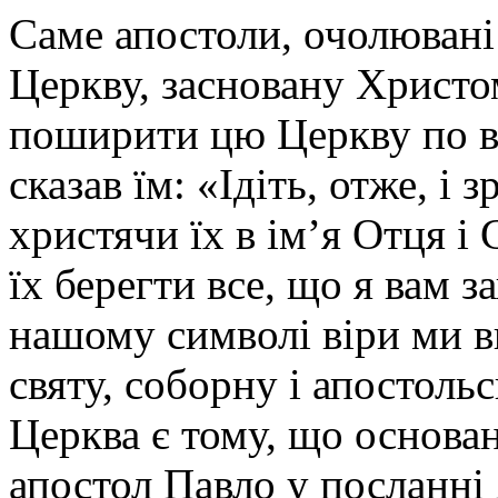
Саме апостоли, очолюван
Церкву, засновану Христ
поширити цю Церкву по вс
сказав їм: «Ідіть, отже, і 
христячи їх в ім’я Отця і
їх берегти все, що я вам з
нашому символі віри ми в
святу, соборну і апостол
Церква є тому, що основан
апостол Павло у посланні