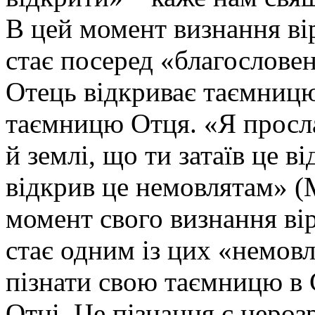
В цей момент визнання в
стає посеред «благословен
Отець відкриває таємницю
таємницю Отця. «Я просла
й землі, що ти затаїв це в
відкрив це немовлятам» (М
момент свого визнання вір
стає одним із цих «немов
пізнати свою таємницю в 
Отці. Це пізнання є нероз