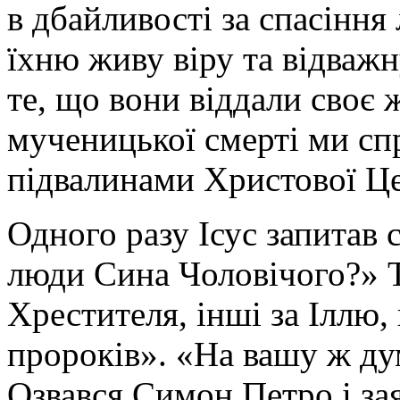
в дбайливості за спасіння
їхню живу віру та відважн
те, що вони віддали своє 
мученицької смерті ми сп
підвалинами Христової Ц
Одного разу Ісус запитав 
люди Сина Чоловічого?» Т
Хрестителя, інші за Іллю,
пророків». «На вашу ж дум
Озвався Симон Петро і зая