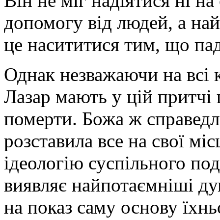
Він не міг надіятися ні на 
допомогу від людей, а най
це насититися тим, що пада
Однак незважаючи на всі к
Лазар мають у цій притчі 
померти. Божа ж справедли
розставила все на свої мі
ідеологію суспільного под
виявляє найпотаємніші дум
на показ саму основу їхнь