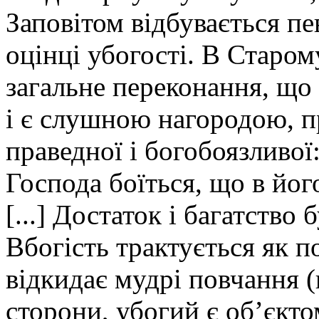
Заповітом відбувається пе
оцінці убогості. В Старом
загальне переконання, що 
і є слушною нагородою, 
праведної і богобоязливо
Господа боїться, що в йог
[...] Достаток і багатство 
Вбогість трактується як п
відкидає мудрі повчання (
сторони, убогий є об’єкто