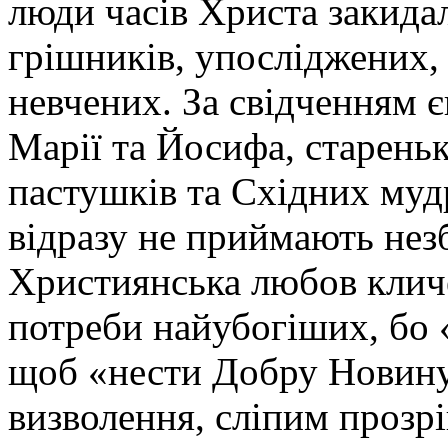
люди часів Христа закида
грішників, упосліджених, 
невчених. За свідченням є
Марії та Йосифа, старень
пастушків та Східних мудр
відразу не приймають нез
Християнська любов кличе
потреби найубогіших, бо
щоб «нести Добру Новину
визволення, сліпим прозрі