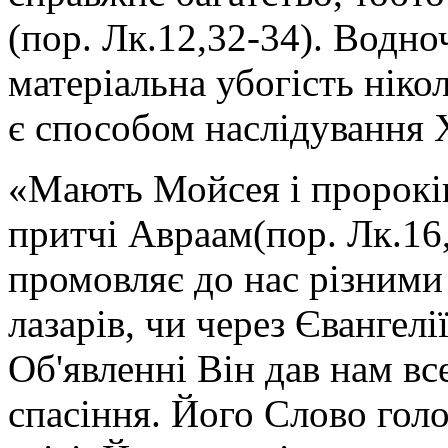
(пор. Лк.12,32-34). Водно
матеріальна убогість ніко
є способом наслідування 
«Мають Мойсея і пророків
притчі Авраам(пор. Лк.16,
промовляє до нас різними
лазарів, чи через Євангелі
Об'явленні Він дав нам в
спасіння. Його Слово голо