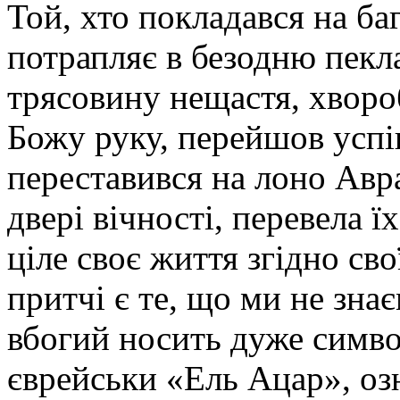
Той, хто покладався на ба
потрапляє в безодню пекла
трясовину нещастя, хворо
Божу руку, перейшов успі
переставився на лоно Авр
двері вічності, перевела 
ціле своє життя згідно св
притчі є те, що ми не знає
вбогий носить дуже символ
єврейськи «Ель Ацар», оз