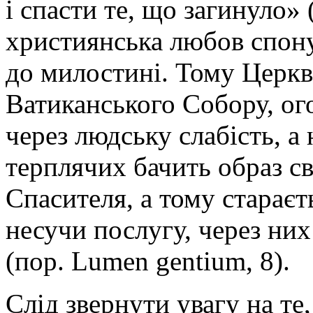
і спасти те, що загинуло»
християнська любов спону
до милостині. Тому Церква
Ватиканського Собору, ог
через людську слабість, а 
терплячих бачить образ св
Спасителя, а тому стараєт
несучи послугу, через ни
(пор. Lumen gentium, 8).
Слід звернути увагу на т