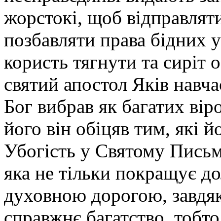
жорстокі, щоб відправлят
позбавляти права бідних у
користь тягнути та сиріт о
святий апостол Яків навча
Бог вибрав як багатих вір
його він обіцяв тим, які й
Убогість у Святому Письмі
яка не тільки покращує до
духовною дорогою, завдя
справжнє багатство, тобто