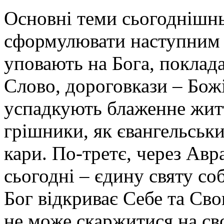
Основні теми сьогоднішн
сформулювати наступним ч
уповають на Бога, поклад
Слово, дороговкази – Божі 
успадкують блаженне житт
грішники, як євангельськи
кари. По-третє, через Авр
сьогодні – єдину святу со
Бог відкриває Себе та Свою
не може скаржитися на св