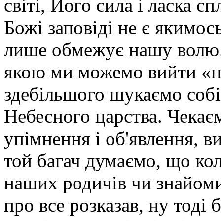
світі, Його сила і ласка с
Божі заповіді не є якимос
лише обмежує нашу волю.
якою ми можемо вийти «н
здебільшого шукаємо собі 
Не­бесного царства. Чекає
упімнення і об'явлення, в
той багач думаємо, що кол
наших родичів чи знайомих
про все розказав, ну тоді