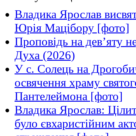
Владика Ярослав висвя
Юрія Мацібору [фото]
Проповідь на дев’яту н
Духа (2026)
У с. Солець на Дрогоби
освячення храму свято
Пантелеймона [фото]
Владика Ярослав: Ціли
було євхаристійним акт