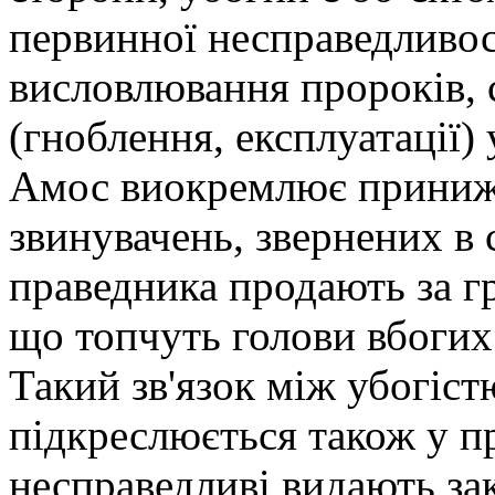
первинної несправедливос
висловлювання пророків,
(гноблення, експлуатації)
Амос виокремлює приниже
звинувачень, звернених в
праведника продають за гр
що топчуть голови вбогих
Такий зв'язок між убогіст
підкреслюється також у пр
несправедливі видають з