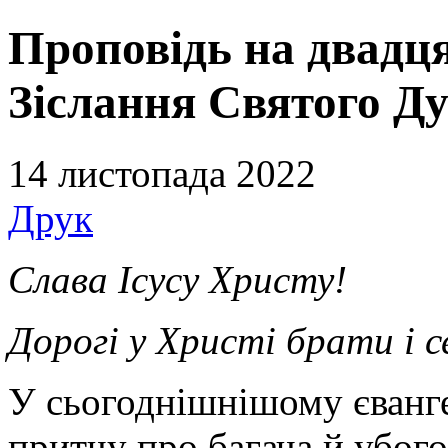
Проповідь на двадця
Зіслання Святого Ду
14 листопада 2022
Друк
Слава Ісусу Христу!
Дорогі у Христі брати і 
У сьогоднішнішому єванг
притчу про багача й убого