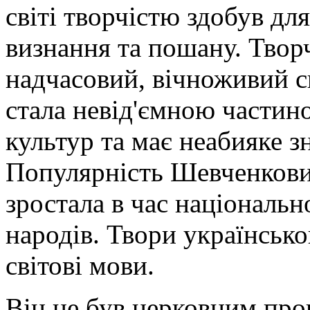
світі творчістю здобув дл
визнання та пошану. Твор
надчасовий, вічноживий ск
стала невід'ємною частин
культур та має неабияке зн
Популярність Шевченкови
зростала в час національн
народів. Твори українськог
світові мови.
Він не був церковним пр