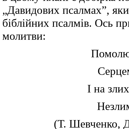
„Давидових псалмах”, яки
біблійних псалмів. Ось п
молитви:
Помолю
Серце
І на зли
Незли
(Т. Шевченко, Д