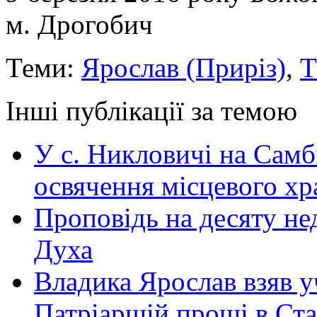
м. Дрогобич
Теми:
Ярослав (Приріз)
,
Т
Інші публікації за темою
У с. Никловичі на Самб
освячення місцевого хр
Проповідь на десяту не
Духа
Владика Ярослав взяв у
Патріаршій прощі в Ста