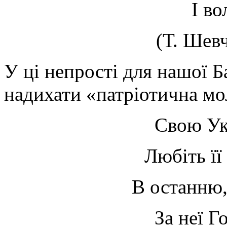
І во
(Т. Шевч
У ці непрості для нашої Б
надихати «патріотична мо
Свою Ук
Любіть її
В останню
За неї Г