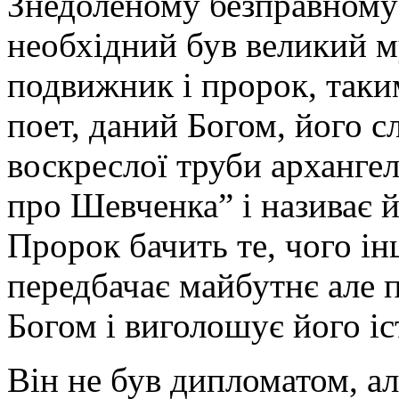
Знедоленому безправному
необхідний був великий м
подвижник і пророк, таки
поет, даний Богом, його с
воскреслої труби арханге
про Шевченка” і називає 
Пророк бачить те, чого і
передбачає майбутнє але 
Богом і виголошує його і
Він не був дипломатом, а