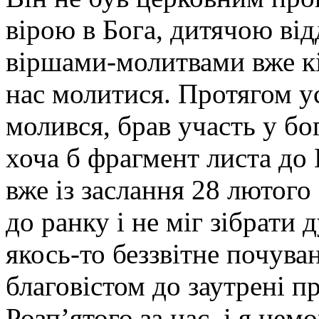
вірою в Бога, дитячою ві
віршами-молитвами вже кі
нас молитися. Протягом 
молився, брав участь у б
хоча б фрагмент листа до 
вже із заслання 28 лютого
до ранку і не міг зібрати
якось-то беззвітне почув
благовістом до заутрені 
Розп’ятого за нас, і я нем