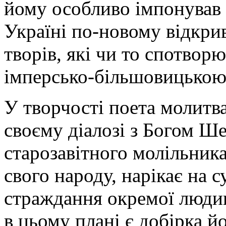
йому особливо імпонував 
Україні по-новому відкри
творів, які чи то спотвор
імперсько-більшовицькою 
У творчості поета молитв
своєму діалозі з Богом Ш
старозавітного молільника
свого народу, нарікає на с
страждання окремої людин
в цьому плані є добірка й