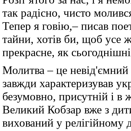
так радісно, чисто молився
Тепер я говію,– писав поет
тайни, хотів би, щоб усе 
прекрасне, як сьогоднішні
Молитва – це невід'ємний
завжди характеризував укр
безумовно, присутній і в
Великий Кобзар вже з дит
вихований у релігійному д