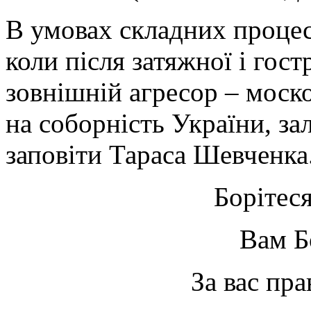
В умовах складних проце
коли після затяжної і гос
зовнішній агресор – моско
на соборність України, з
заповіти Тараса Шевченка.
Борітес
Вам Б
За вас пра