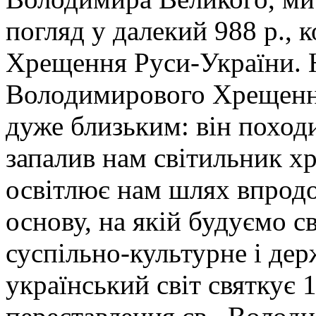
погляд у далекий 988 р.,
Хрещення Руси-України.
Володимирового Хрещення,
дуже близьким: він походи
запалив нам світильник хр
освітлює нам шлях впродо
основу, на якій будуємо с
суспільно-культурне і дер
український світ святкує