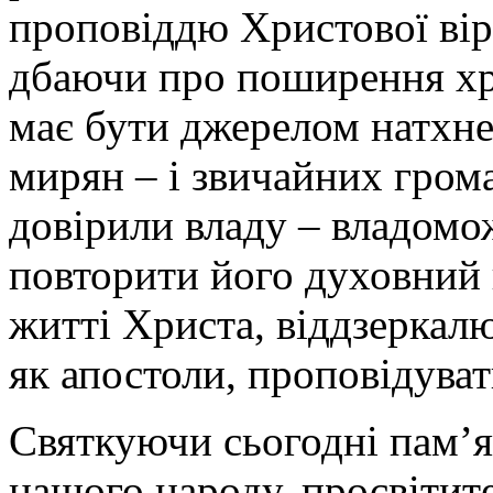
проповіддю Христової вір
дбаючи про поширення хр
має бути джерелом натхн
мирян – і звичайних грома
довірили владу – владомож
повторити його духовний 
житті Христа, віддзеркалю
як апостоли, проповідуват
Святкуючи сьогодні пам’я
нашого народу, просвітите