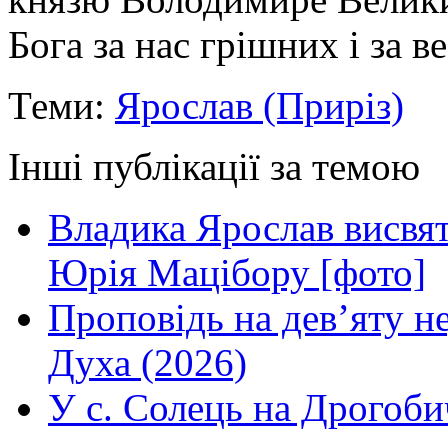
Бога за нас грішних і за в
Теми:
Ярослав (Приріз)
Інші публікації за темою
Владика Ярослав висвя
Юрія Мацібору [фото]
Проповідь на дев’яту н
Духа (2026)
У с. Солець на Дрогоби