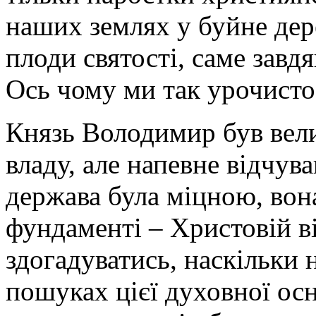
наших землях у буйне дер
плоди святості, саме завд
Ось чому ми так урочисто
Князь Володимир був вели
владу, але напевне відчув
держава була міцною, вон
фундаменті – Христовій в
здогадуватись, наскільки
пошуках цієї духовної ос