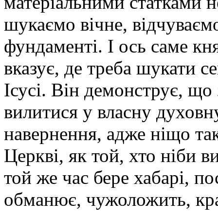
матеріальними статками не
шукаємо вічне, відчуваєм
фундаменті. І ось саме к
вказує, де треба шукати с
Ісусі. Він демонструє, що
вилитися у власну духовн
навернення, адже ніщо та
Церкві, як той, хто ніби в
той же час бере хабарі, п
обманює, чужоложить, кра