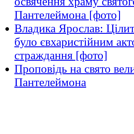
освячення храму свято
Пантелеймона [фото]
Владика Ярослав: Ціли
було євхаристійним акт
страждання [фото]
Проповідь на свято вел
Пантелеймона