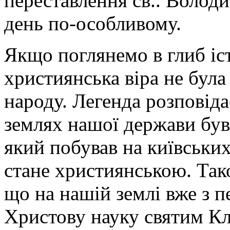
переставлення св.. Волод
день по-особливому.
Якщо поглянемо в глиб іст
християнська віра не бул
народу. Легенда розповід
землях нашої держави був
який побував на київських
стане християнською. Так
що на нашій землі вже з 
Христову науку святим К