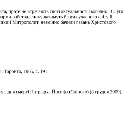
а, проте не втрачають своєї актуальності сьогодні: «Слуга
форми рабства, спокушатимуть блага сучасного світу й
еликий Митрополит, незмінно бачили гавань Христового
 Торонто, 1965, с. 191.
 з дня смерті Патріарха Йосифа (Сліпого) (8 грудня 2009).