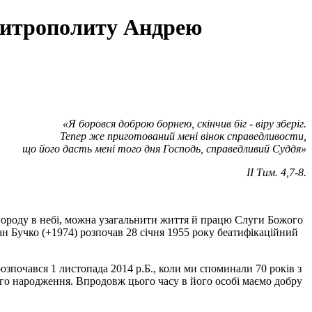
 Митрополиту Андрею
«Я боровся доброю борнею, скінчив біг - віру зберіг.
Тепер же приготований мені вінок справедливости,
що його дасть мені того дня Господь, справедливий Суддя»
ІІ Тим. 4,7-8.
городу в небі, можна узагальнити життя й працю Слуги Божого
н Бучко (+1974) розпочав 28 січня 1955 року беатифікаційний
почався 1 листопада 2014 р.Б., коли ми споминали 70 років з
ого народження. Впродовж цього часу в його особі маємо добру