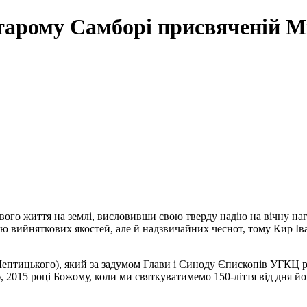
 Старому Самборі присвяченій
вого життя на землі, висловивши свою тверду надію на вічну на
 вийняткових якостей, але й надзвичайних чеснот, тому Кир Іва
птицького), який за задумом Глави і Синоду Єпископів УГКЦ роз
 2015 році Божому, коли ми святкуватимемо 150-ліття від дня й