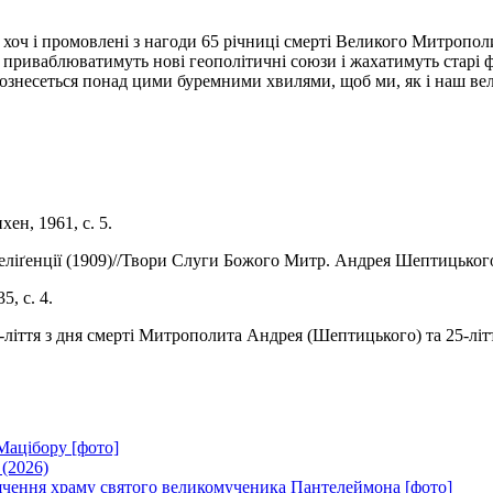
оч і промовлені з нагоди 65 річниці смерті Великого Митрополит
 приваблюватимуть нові геополітичні союзи і жахатимуть старі 
вознесеться понад цими буремними хвилями, щоб ми, як і наш в
н, 1961, с. 5.
ліґенції (1909)//Твори Слуги Божого Митр. Андрея Шептицького.
, с. 4.
ліття з дня смерті Митрополита Андрея (Шептицького) та 25-ліття
Мацібору [фото]
 (2026)
вячення храму святого великомученика Пантелеймона [фото]