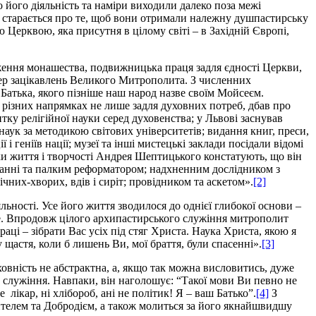
ого діяльність та наміри виходили далеко поза межі
 і старається про те, щоб вони отримали належну душпастирську
 Церквою, яка присутня в цілому світі – в Західній Європі,
родження монашества, подвижницька праця задля єдності Церкви,
сфер зацікавлень Великого Митрополита. З численних
Батька, якого пізніше наш народ назве своїм Мойсеєм.
різних напрямках не лише задля духовних потреб, дбав про
итку релігійної науки серед духовенства; у Львові заснував
аук за методикою світових університетів; видання книг, преси,
і геніїв нації; музеї та інші мистецькі заклади посідали відомі
ки життя і творчості Андрея Шептицького констатують, що він
анні та палким реформатором; надхненним дослідником з
их-хворих, вдів і сиріт; провідником та аскетом».
[2]
ьності. Усе його життя зводилося до однієї глибокої основи –
ше. Впродовж цілого архипастирського служіння митрополит
ці – зібрати Вас усіх під стяг Христа. Наука Христа, якою я
у щастя, коли б лишень Ви, мої браття, були спасенні».
[3]
вність не абстрактна, а, якщо так можна висловитись, дуже
о служіння. Навпаки, він наголошує: “Такої мови Ви певно не
 лікар, ні хлібороб, ані не політик! Я – ваш Батько”.
[4]
З
телем та Добродієм, а також молиться за його якнайшвидшу