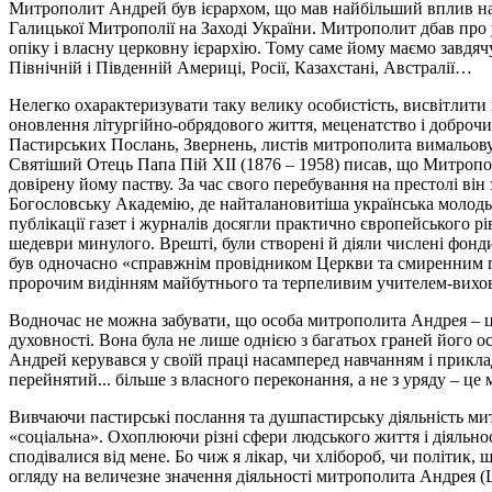
Митрополит Андрей був ієрархом, що мав найбільший вплив на 
Галицької Митрополії на Заході України. Митрополит дбав про 
опіку і власну церковну ієрархію. Тому саме йому маємо завдяч
Північній і Південній Америці, Росії, Казахстані, Австралії…
Нелегко охарактеризувати таку велику особистість, висвітлити 
оновлення літургійно-обрядового життя, меценатство і доброчи
Пастирських Послань, Звернень, листів митрополита вимальовує
Святіший Отець Папа Пій ХІІ (1876 – 1958) писав, що Митропо
довірену йому паству. За час свого перебування на престолі він
Богословську Академію, де найталановитіша українська молодь м
публікації газет і журналів досягли практично європейського рів
шедеври минулого. Врешті, були створені й діяли числені фонд
був одночасно «справжнім провідником Церкви та смиренним п
пророчим видінням майбутнього та терпеливим учителем-виховн
Водночас не можна забувати, що особа митрополита Андрея – це
духовності. Вона була не лише однією з багатьох граней його
Андрей керувався у своїй праці насамперед навчанням і приклад
перейнятий... більше з власного переконання, а не з уряду – це 
Вивчаючи пастирські послання та душпастирську діяльність ми
«соціальна». Охоплюючи різні сфери людського життя і діяльно
сподівалися від мене. Бо чиж я лікар, чи хлібороб, чи політик, щ
огляду на величезне значення діяльності митрополита Андрея 