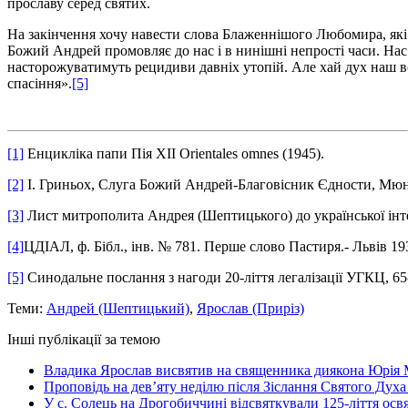
прославу серед святих.
На закінчення хочу навести слова Блаженнішого Любомира, які х
Божий Андрей промовляє до нас і в нинішні непрості часи. Нас
насторожуватимуть рецидиви давніх утопій. Але хай дух наш 
спасіння».
[5]
[1]
Енцикліка папи Пія ХІІ Orientales omnes (1945).
[2]
І. Гриньох, Слуга Божий Андрей-Благовісник Єдности, Мюнхе
[3]
Лист митрополита Андрея (Шептицького) до української інте
[4]
ЦДІАЛ, ф. Бібл., інв. № 781. Перше слово Пастиря.- Львів 1935
[5]
Синодальне послання з нагоди 20-ліття легалізації УГКЦ, 65-
Теми:
Андрей (Шептицький)
,
Ярослав (Приріз)
Інші публікації за темою
Владика Ярослав висвятив на священника диякона Юрія 
Проповідь на дев’яту неділю після Зіслання Святого Духа
У с. Солець на Дрогобиччині відсвяткували 125-ліття ос