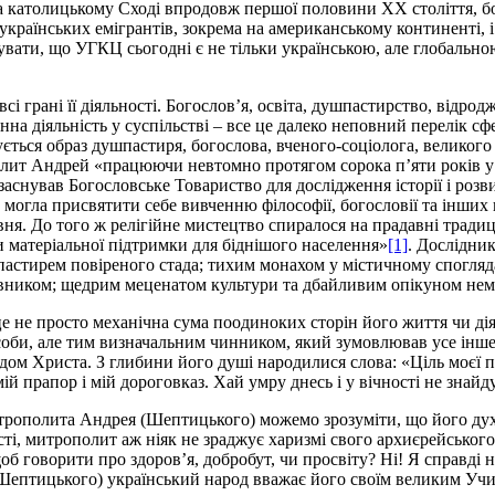
католицькому Сході впродовж першої половини ХХ століття, бо й
українських емігрантів, зокрема на американському континенті,
увати, що УГКЦ сьогодні є не тільки українською, але глобальною
всі грані її діяльності. Богослов’я, освіта, душпастирство, від
нна діяльність у суспільстві – все це далеко неповний перелік 
ться образ душпастиря, богослова, вченого-соціолога, великого 
лит Андрей «працюючи невтомно протягом сорока п’яти років у 
 заснував Богословське Товариство для дослідження історії і розв
огла присвятити себе вивченню філософії, богословії та інших н
ня. До того ж релігійне мистецтво спиралося на прадавні традиції 
и матеріальної підтримки для біднішого населення»
[1]
. Дослідни
астирем повіреного стада; тихим монахом у містичному спогляд
иком; щедрим меценатом культури та дбайливим опікуном немічн
 не просто механічна сума поодиноких сторін його життя чи діял
 особи, але тим визначальним чинником, який зумовлював усе ін
ом Христа. З глибини його душі народилися слова: «Ціль моєї пра
мій прапор і мій дороговказ. Хай умру днесь і у вічності не знайд
трополита Андрея (Шептицького) можемо зрозуміти, що його духо
сті, митрополит аж ніяк не зраджує харизмі свого архиєрейськог
об говорити про здоров’я, добробут, чи просвіту? Ні! Я справді не
(Шептицького) український народ вважає його своїм великим Учи