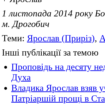
1 листопада 2014 року Б
м. Дрогобич
Теми:
Ярослав (Приріз)
,
А
Інші публікації за темою
Проповідь на десяту не
Духа
Владика Ярослав взяв у
Патріаршій прощі в Ста