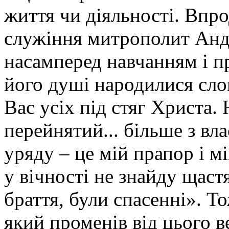
життя чи діяльності. Впр
служіння митрополит Андр
насамперед навчанням і п
його душі народилися слов
Вас усіх під стяг Христа.
перейнятий... більше з вла
уряду – це мій прапор і м
у вічності не знайду щаст
браття, були спасенні». То
який променів від цього 