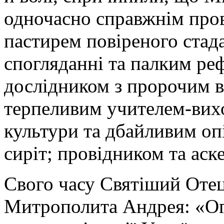
одночасно справжнім про
пастирем повіреного стад
спогляданні та палким р
дослідником з пророчим 
терпеливим учителем-вих
культури та дбайливим оп
сиріт; провідником та аск
Свого часу Святіший Отец
Митрополита Андрея: «Огл