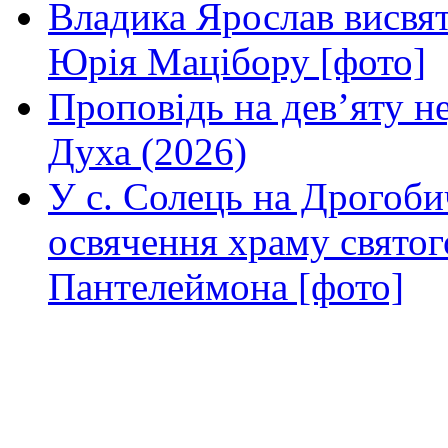
Владика Ярослав висвя
Юрія Мацібору [фото]
Проповідь на дев’яту н
Духа (2026)
У с. Солець на Дрогоби
освячення храму свято
Пантелеймона [фото]