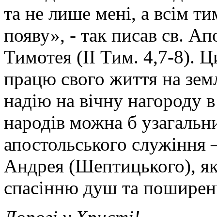
та не лише мені, а всім т
появу», - так писав св. А
Тимотея (ІІ Тим. 4,7-8). 
працю свого життя на зем
надію на вічну нагороду в
народів можна б узагальн
апостольського служіння
Андрея (Шептицького), як
спасінню душ та поширен