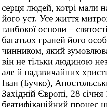
серця людей, котрі мали н
його уст. Усе життя митро
глибокої основи – святост
багатьох граней його осо
чинником, який зумовлюва
він не тільки людиною не
але й надзвичайних христ
Іван (Бучко), Апостольськ
Західній Європі, 28 січня
беатифікаційний процес ц