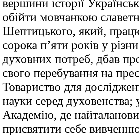
вершини історії Українсь
обійти мовчанкою славет
Шептицького, який, прац
сорока п’яти років у різн
духовних потреб, дбав про
свого перебування на прес
Товариство для дослідженн
науки серед духовенства; 
Академію, де найталанови
присвятити себе вивченню 