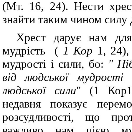
(Мт. 16, 24). Нести хре
знайти таким чином силу д
Хрест дарує нам для
мудрість (
1 Кор
1, 24),
мудрості і сили, бо:
" Ні
від людської мудрості
людської сили
" (1 Кор
недавня показує пере
розсудливості, що про
важливо нам цією му