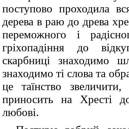
поступово проходила вся
дерева в раю до древа хре
переможного і радісн
гріхопадіння до відк
скарбниці знаходимо шл
знаходимо ті слова та об
це таїнство звеличити,
приносить на Хресті д
любові.