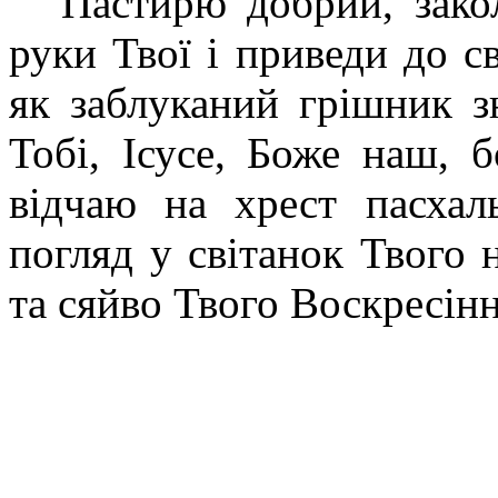
Пастирю добрий, зако
руки Твої і приведи до с
як заблуканий грішник зн
Тобі, Ісусе, Боже наш,
відчаю на хрест пасха
погляд у світанок Твого 
та сяйво Твого Воскресінн