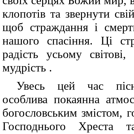
своїх серцях Божий мир, 
клопотів та звернути сві
щоб страждання і смерт
нашого спасіння. Ці ст
радість усьому світові
мудрість .
Увесь цей час пісн
особлива покаянна атмос
богословським змістом, г
Господнього Хреста 